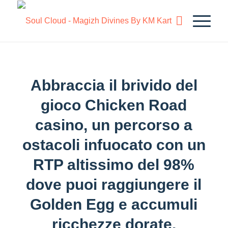
Abbraccia il brivido del
gioco Chicken Road
casino, un percorso a
ostacoli infuocato con un
RTP altissimo del 98%
dove puoi raggiungere il
Golden Egg e accumuli
ricchezze dorate.