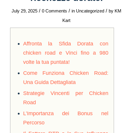
/
/
/
July 29, 2025
0 Comments
in
Uncategorized
by
KM
Kart
Affronta la Sfida Dorata con
chicken road e Vinci fino a 980
volte la tua puntata!
Come Funziona Chicken Road:
Una Guida Dettagliata
Strategie Vincenti per Chicken
Road
L’Importanza dei Bonus nel
Percorso