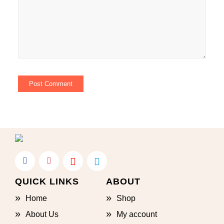
QUICK LINKS
ABOUT
Home
Shop
About Us
My account