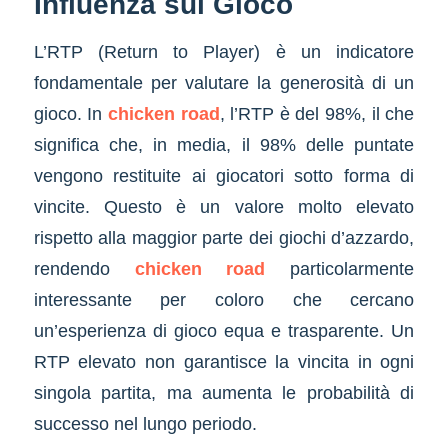
Influenza sul Gioco
L’RTP (Return to Player) è un indicatore
fondamentale per valutare la generosità di un
gioco. In
chicken road
, l’RTP è del 98%, il che
significa che, in media, il 98% delle puntate
vengono restituite ai giocatori sotto forma di
vincite. Questo è un valore molto elevato
rispetto alla maggior parte dei giochi d’azzardo,
rendendo
chicken road
particolarmente
interessante per coloro che cercano
un’esperienza di gioco equa e trasparente. Un
RTP elevato non garantisce la vincita in ogni
singola partita, ma aumenta le probabilità di
successo nel lungo periodo.