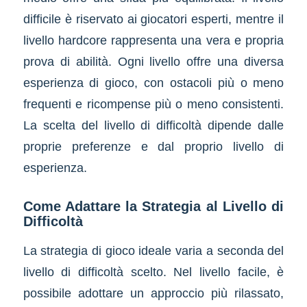
difficile è riservato ai giocatori esperti, mentre il
livello hardcore rappresenta una vera e propria
prova di abilità. Ogni livello offre una diversa
esperienza di gioco, con ostacoli più o meno
frequenti e ricompense più o meno consistenti.
La scelta del livello di difficoltà dipende dalle
proprie preferenze e dal proprio livello di
esperienza.
Come Adattare la Strategia al Livello di
Difficoltà
La strategia di gioco ideale varia a seconda del
livello di difficoltà scelto. Nel livello facile, è
possibile adottare un approccio più rilassato,