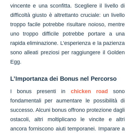
vincente e una sconfitta. Scegliere il livello di
difficoltà giusto è altrettanto cruciale: un livello
troppo facile potrebbe risultare noioso, mentre
uno troppo difficile potrebbe portare a una
rapida eliminazione. L’esperienza e la pazienza
sono alleati preziosi per raggiungere il Golden
Egg.
L’Importanza dei Bonus nel Percorso
I bonus presenti in
chicken road
sono
fondamentali per aumentare le possibilità di
successo. Alcuni bonus offrono protezione dagli
ostacoli, altri moltiplicano le vincite e altri
ancora forniscono aiuti temporanei. Imparare a