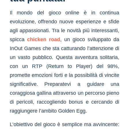
Il mondo del gioco online è in continua
evoluzione, offrendo nuove esperienze e sfide
agli appassionati. Tra le novità più interessanti,
spicca
chicken road
, un gioco sviluppato da
InOut Games che sta catturando l’attenzione di
un vasto pubblico. Questa avventura solitaria,
con un RTP (Return to Player) del 98%,
promette emozioni forti e la possibilità di vincite
significative. Preparatevi a guidare una
coraggiosa gallina attraverso un percorso pieno
di pericoli, raccogliendo bonus e cercando di
raggiungere l’ambito Golden Egg.
L’obiettivo del gioco è semplice ma avvincente: