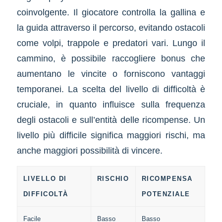
coinvolgente. Il giocatore controlla la gallina e
la guida attraverso il percorso, evitando ostacoli
come volpi, trappole e predatori vari. Lungo il
cammino, è possibile raccogliere bonus che
aumentano le vincite o forniscono vantaggi
temporanei. La scelta del livello di difficoltà è
cruciale, in quanto influisce sulla frequenza
degli ostacoli e sull’entità delle ricompense. Un
livello più difficile significa maggiori rischi, ma
anche maggiori possibilità di vincere.
LIVELLO DI
RISCHIO
RICOMPENSA
DIFFICOLTÀ
POTENZIALE
Facile
Basso
Basso