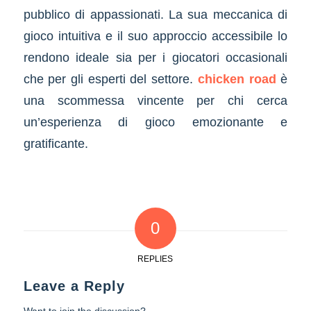
pubblico di appassionati. La sua meccanica di
gioco intuitiva e il suo approccio accessibile lo
rendono ideale sia per i giocatori occasionali
che per gli esperti del settore.
chicken road
è
una scommessa vincente per chi cerca
un’esperienza di gioco emozionante e
gratificante.
0
REPLIES
Leave a Reply