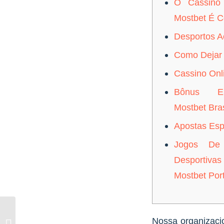
O Cassino
Mostbet É C
Desportos A
Como Dejar
Cassino Onl
Bônus El
Mostbet Bras
Apostas Esp
Jogos De
Desportiva
Mostbet Por
A Melhor Plataforma De Apostas
Nossa organizacio