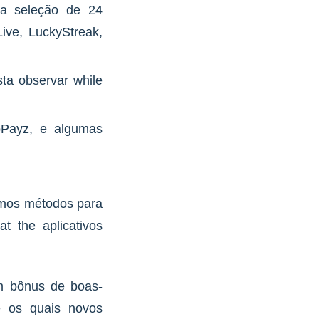
a seleção de 24
ive, LuckyStreak,
sta observar while
coPayz, e algumas
timos métodos para
t the aplicativos
um bônus de boas-
e os quais novos