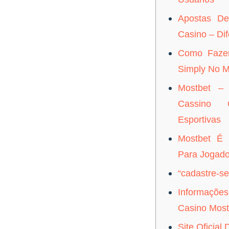
Apostas De
Casino – Di
Como Fazer
Simply No M
Mostbet – 
Cassino 
Esportivas
Mostbet É 
Para Jogado
“cadastre-s
Informações
Casino Most
Site Oficial