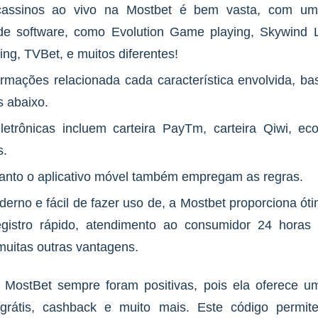
assinos ao vivo na Mostbet é bem vasta, com um
de software, como Evolution Game playing, Skywind L
ng, TVBet, e muitos diferentes!
rmações relacionada cada característica envolvida, ba
s abaixo.
eletrônicas incluem carteira PayTm, carteira Qiwi, e
s.
uanto o aplicativo móvel também empregam as regras.
erno e fácil de fazer uso de, a Mostbet proporciona ó
gistro rápido, atendimento ao consumidor 24 horas a
muitas outras vantagens.
 MostBet sempre foram positivas, pois ela oferece 
 grátis, cashback e muito mais. Este código permit