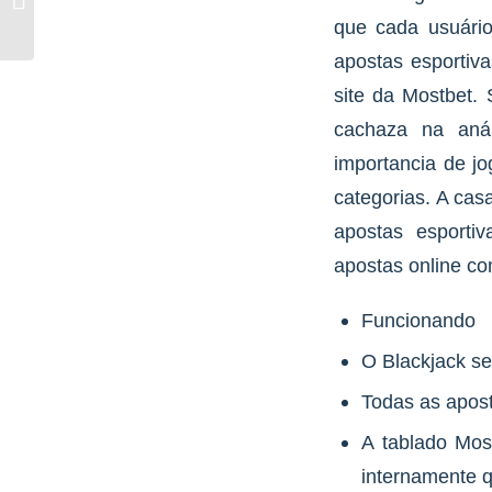
Online Perform Brasil
que cada usuári
apostas esportiv
site da Mostbet.
cachaza na anál
importancia de jo
categorias. A cas
apostas esportiv
apostas online co
Funcionando
O Blackjack se
Todas as apost
A tablado Mos
internamente 