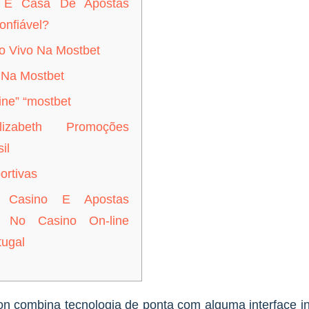
 E Casa De Apostas
onfiável?
o Vivo Na Mostbet
 Na Mostbet
ine” “mostbet
izabeth Promoções
il
ortivas
 Casino E Apostas
s No Casino On-line
tugal
n combina tecnologia de ponta com alguma interface int