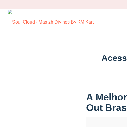
Acess
A Melhor
Out Bras