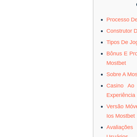
Processo De
Construtor 
Tipos De Jo
Bônus E Pr
Mostbet
Sobre A Most
Casino Ao 
Experiência
Versão Móve
Ios Mostbet
Avaliaçõe
Usuários