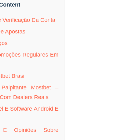
Content
 Verificação Da Conta
De Apostas
gos
omoções Regulares Em
bet Brasil
Palpitante Mostbet –
 Com Dealers Reais
l E Software Android E
s E Opiniões Sobre