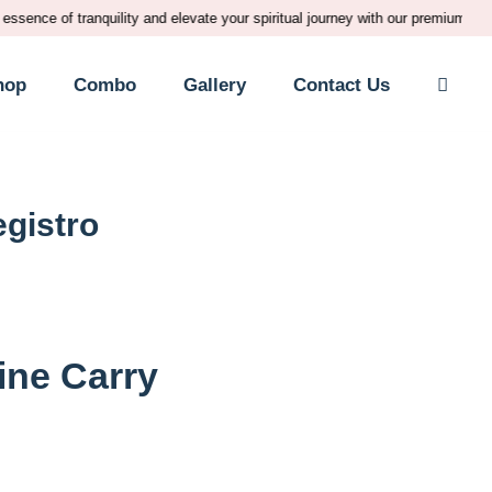
of tranquility and elevate your spiritual journey with our premium incense c
hop
Combo
Gallery
Contact Us
gistro
ine Carry