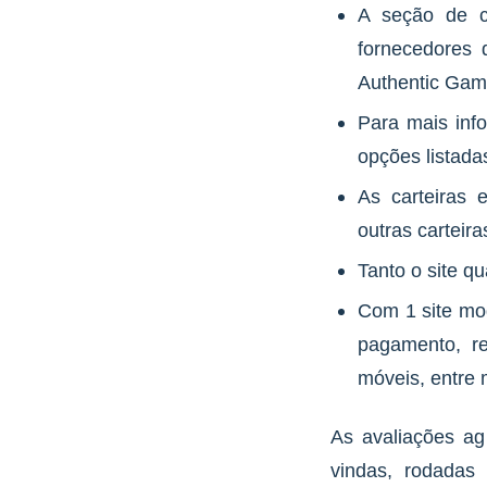
A seção de c
fornecedores 
Authentic Gami
Para mais info
opções listada
As carteiras 
outras carteira
Tanto o site q
Com 1 site mod
pagamento, re
móveis, entre 
As avaliações ag
vindas, rodadas