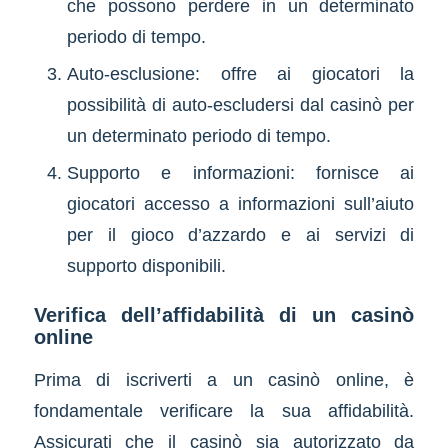
che possono perdere in un determinato
periodo di tempo.
Auto-esclusione: offre ai giocatori la
possibilità di auto-escludersi dal casinò per
un determinato periodo di tempo.
Supporto e informazioni: fornisce ai
giocatori accesso a informazioni sull’aiuto
per il gioco d’azzardo e ai servizi di
supporto disponibili.
Verifica dell’affidabilità di un casinò
online
Prima di iscriverti a un casinò online, è
fondamentale verificare la sua affidabilità.
Assicurati che il casinò sia autorizzato da