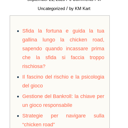
/
Uncategorized
by
KM Kart
Sfida la fortuna e guida la tua
gallina lungo la chicken road,
sapendo quando incassare prima
che la sfida si faccia troppo
rischiosa?
Il fascino del rischio e la psicologia
del gioco
Gestione del Bankroll: la chiave per
un gioco responsabile
Strategie per navigare sulla
“chicken road”