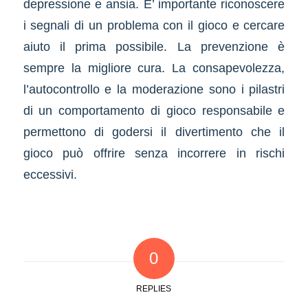
depressione e ansia. E’ importante riconoscere
i segnali di un problema con il gioco e cercare
aiuto il prima possibile. La prevenzione è
sempre la migliore cura. La consapevolezza,
l’autocontrollo e la moderazione sono i pilastri
di un comportamento di gioco responsabile e
permettono di godersi il divertimento che il
gioco può offrire senza incorrere in rischi
eccessivi.
0
REPLIES