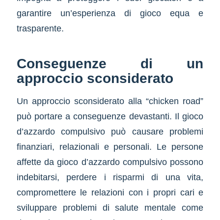
garantire un’esperienza di gioco equa e
trasparente.
Conseguenze di un
approccio sconsiderato
Un approccio sconsiderato alla “chicken road”
può portare a conseguenze devastanti. Il gioco
d’azzardo compulsivo può causare problemi
finanziari, relazionali e personali. Le persone
affette da gioco d’azzardo compulsivo possono
indebitarsi, perdere i risparmi di una vita,
compromettere le relazioni con i propri cari e
sviluppare problemi di salute mentale come