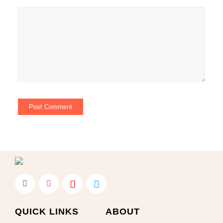
QUICK LINKS
ABOUT