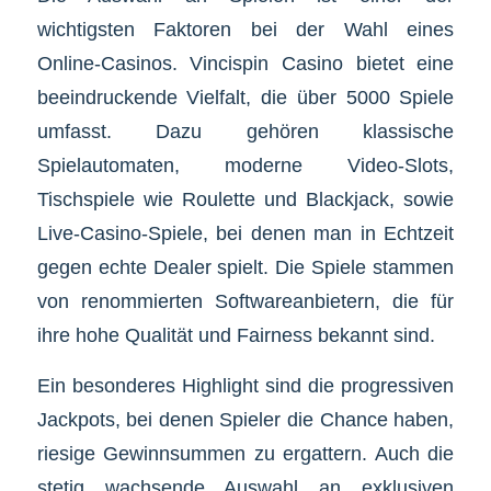
wichtigsten Faktoren bei der Wahl eines
Online-Casinos. Vincispin Casino bietet eine
beeindruckende Vielfalt, die über 5000 Spiele
umfasst. Dazu gehören klassische
Spielautomaten, moderne Video-Slots,
Tischspiele wie Roulette und Blackjack, sowie
Live-Casino-Spiele, bei denen man in Echtzeit
gegen echte Dealer spielt. Die Spiele stammen
von renommierten Softwareanbietern, die für
ihre hohe Qualität und Fairness bekannt sind.
Ein besonderes Highlight sind die progressiven
Jackpots, bei denen Spieler die Chance haben,
riesige Gewinnsummen zu ergattern. Auch die
stetig wachsende Auswahl an exklusiven