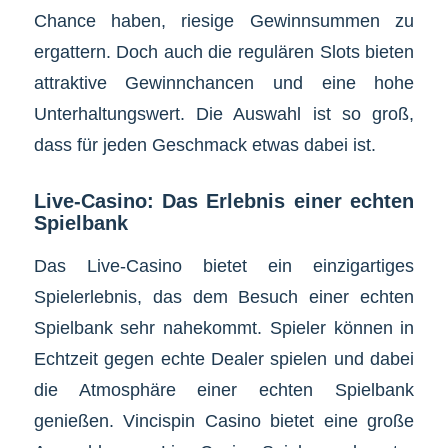
Chance haben, riesige Gewinnsummen zu
ergattern. Doch auch die regulären Slots bieten
attraktive Gewinnchancen und eine hohe
Unterhaltungswert. Die Auswahl ist so groß,
dass für jeden Geschmack etwas dabei ist.
Live-Casino: Das Erlebnis einer echten
Spielbank
Das Live-Casino bietet ein einzigartiges
Spielerlebnis, das dem Besuch einer echten
Spielbank sehr nahekommt. Spieler können in
Echtzeit gegen echte Dealer spielen und dabei
die Atmosphäre einer echten Spielbank
genießen. Vincispin Casino bietet eine große