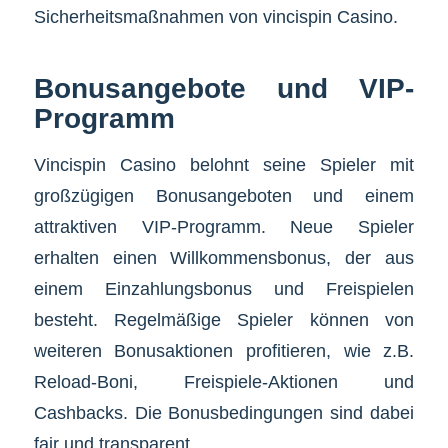
Sicherheitsmaßnahmen von vincispin Casino.
Bonusangebote und VIP-
Programm
Vincispin Casino belohnt seine Spieler mit
großzügigen Bonusangeboten und einem
attraktiven VIP-Programm. Neue Spieler
erhalten einen Willkommensbonus, der aus
einem Einzahlungsbonus und Freispielen
besteht. Regelmäßige Spieler können von
weiteren Bonusaktionen profitieren, wie z.B.
Reload-Boni, Freispiele-Aktionen und
Cashbacks. Die Bonusbedingungen sind dabei
fair und transparent.