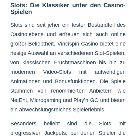
Slots: Die Klassiker unter den Casino-
Spielen
Slots sind seit jeher ein fester Bestandteil des
Casinolebens und erfreuen sich auch online
großer Beliebtheit. Vincispin Casino bietet eine
riesige Auswahl an verschiedenen Slot-Spielen,
von klassischen Fruchtmaschinen bis hin zu
modernen Video-Slots mit aufwendigen
Animationen und Bonusfunktionen. Die Spiele
stammen von renommierten Anbietern wie
NetEnt, Microgaming und Play’n GO und bieten
ein abwechslungsreiches Spielerlebnis.
Besonders beliebt sind die Slots mit
progressiven Jackpots, bei denen Spieler die