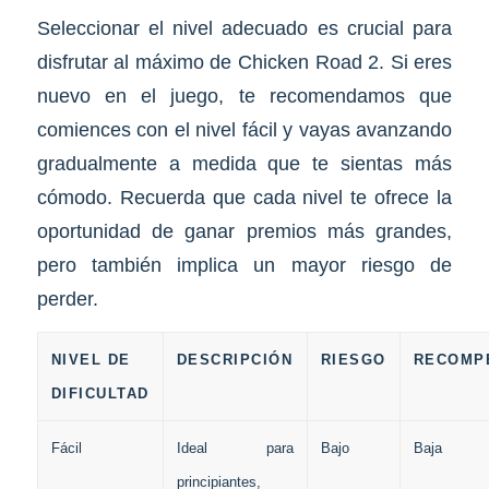
Seleccionar el nivel adecuado es crucial para
disfrutar al máximo de Chicken Road 2. Si eres
nuevo en el juego, te recomendamos que
comiences con el nivel fácil y vayas avanzando
gradualmente a medida que te sientas más
cómodo. Recuerda que cada nivel te ofrece la
oportunidad de ganar premios más grandes,
pero también implica un mayor riesgo de
perder.
NIVEL DE
DESCRIPCIÓN
RIESGO
RECOMP
DIFICULTAD
Fácil
Ideal para
Bajo
Baja
principiantes,