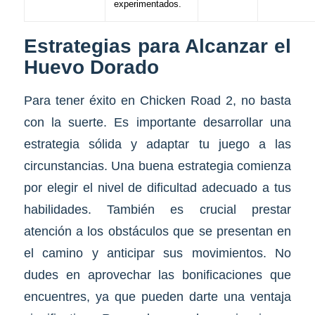
experimentados.
Estrategias para Alcanzar el
Huevo Dorado
Para tener éxito en Chicken Road 2, no basta
con la suerte. Es importante desarrollar una
estrategia sólida y adaptar tu juego a las
circunstancias. Una buena estrategia comienza
por elegir el nivel de dificultad adecuado a tus
habilidades. También es crucial prestar
atención a los obstáculos que se presentan en
el camino y anticipar sus movimientos. No
dudes en aprovechar las bonificaciones que
encuentres, ya que pueden darte una ventaja