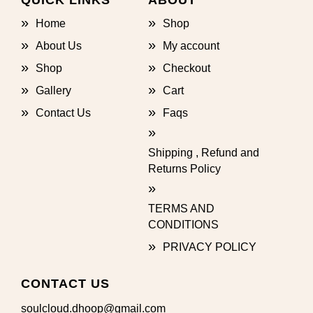
Home
Shop
About Us
My account
Shop
Checkout
Gallery
Cart
Contact Us
Faqs
Shipping , Refund and
Returns Policy
TERMS AND
CONDITIONS
PRIVACY POLICY
CONTACT US
soulcloud.dhoop@gmail.com