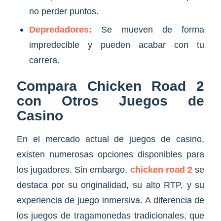
no perder puntos.
Depredadores:
Se mueven de forma
impredecible y pueden acabar con tu
carrera.
Compara Chicken Road 2
con Otros Juegos de
Casino
En el mercado actual de juegos de casino,
existen numerosas opciones disponibles para
los jugadores. Sin embargo,
chicken road 2
se
destaca por su originalidad, su alto RTP, y su
experiencia de juego inmersiva. A diferencia de
los juegos de tragamonedas tradicionales, que