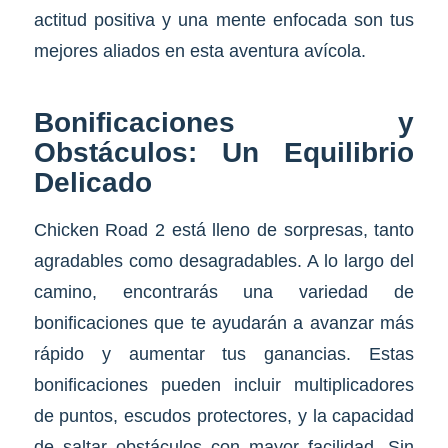
actitud positiva y una mente enfocada son tus
mejores aliados en esta aventura avícola.
Bonificaciones y
Obstáculos: Un Equilibrio
Delicado
Chicken Road 2 está lleno de sorpresas, tanto
agradables como desagradables. A lo largo del
camino, encontrarás una variedad de
bonificaciones que te ayudarán a avanzar más
rápido y aumentar tus ganancias. Estas
bonificaciones pueden incluir multiplicadores
de puntos, escudos protectores, y la capacidad
de saltar obstáculos con mayor facilidad. Sin