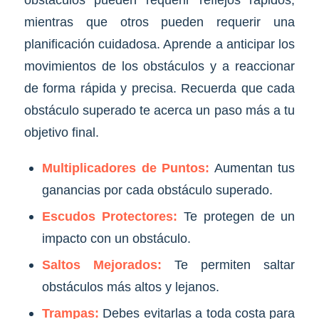
mientras que otros pueden requerir una
planificación cuidadosa. Aprende a anticipar los
movimientos de los obstáculos y a reaccionar
de forma rápida y precisa. Recuerda que cada
obstáculo superado te acerca un paso más a tu
objetivo final.
Multiplicadores de Puntos:
Aumentan tus
ganancias por cada obstáculo superado.
Escudos Protectores:
Te protegen de un
impacto con un obstáculo.
Saltos Mejorados:
Te permiten saltar
obstáculos más altos y lejanos.
Trampas:
Debes evitarlas a toda costa para