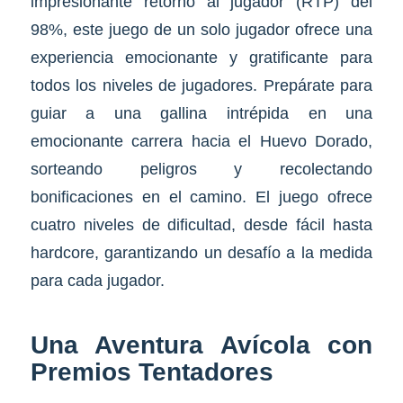
impresionante retorno al jugador (RTP) del
98%, este juego de un solo jugador ofrece una
experiencia emocionante y gratificante para
todos los niveles de jugadores. Prepárate para
guiar a una gallina intrépida en una
emocionante carrera hacia el Huevo Dorado,
sorteando peligros y recolectando
bonificaciones en el camino. El juego ofrece
cuatro niveles de dificultad, desde fácil hasta
hardcore, garantizando un desafío a la medida
para cada jugador.
Una Aventura Avícola con
Premios Tentadores