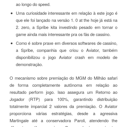
ao longo do speed.
Uma curiosidade interessante em relação à este jogo é
que ele foi lançado na versão 1. 0 at the hoje já está na
2. zero, a Spribe kita investindo pesado em tornar o
game ainda mais interessante pra os fãs de cassino.
Como é sobre praxe em diversos softwares de cassino,
a Spribe, companhia que criou o Aviator, também
disponibilizou o jogo Aviator crash em modelo de
demonstração.
O mecanismo sobre premiação do MGM do Milhão safari
de forma completamente autônoma em relação ao
resultado perform jogo. Isso assegura um Retorno ao
Jogador (RTP) para 100%, garantindo distribuição
totalmente imparcial 2 valores da premiação. O Aviator
proporciona várias estratégias, desde a agressiva
Martingale até a conservadora Paroli, atendendo the