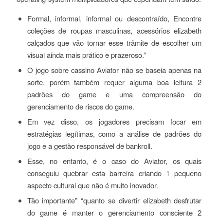
Formal, informal, informal ou descontraído, Encontre
coleções de roupas masculinas, acessórios elizabeth
calçados que vão tornar esse trâmite de escolher um
visual ainda mais prático e prazeroso.”
O jogo sobre cassino Aviator não se baseia apenas na
sorte, porém também requer alguma boa leitura 2
padrões do game e uma compreensão do
gerenciamento de riscos do game.
Em vez disso, os jogadores precisam focar em
estratégias legítimas, como a análise de padrões do
jogo e a gestão responsável de bankroll.
Esse, no entanto, é o caso do Aviator, os quais
conseguiu quebrar esta barreira criando 1 pequeno
aspecto cultural que não é muito inovador.
Tão importante” “quanto se divertir elizabeth desfrutar
do game é manter o gerenciamento consciente 2