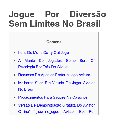
Jogue Por Diversão
Sem Limites No Brasil
Content
Itens Do Menu Carry Out Jogo
A Mente Do Jogador: Some Sort Of
Psicologia Por Trás Do Clique
Recursos De Apostas Perform Jogo Aviator
Melhores Sites Em Virtude De Jogar Aviator
No Brasil (
Procedimentos Para Saques Na Cassinos
Versão De Demonstração Gratuita Do Aviator
Online” “[newline]jogue Aviator Bet Por