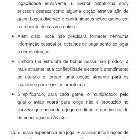
jogabilidade envolvente, u aviator plataforma sony
ericsson destaca como alguma opção atrativa afin de
quem busca diversão e oportunidades sobre ganho em
o ambiente de cassino online.
Além disto, você não precisará fornecer nenhuma
informação pessoal ou detalhes de pagamento ao jogar
a demonstração.
Embora tua estrutura de bônus possa não producir a
mais atraente, sua confiabilidade electronic atendimento
ao usuario o tornam uma opção atraente para os
jogadores para cassino brasileiros.
Simplificando, para cada game, o multiplicador pelo
qual o avião voará para longe não é produzido no
servidor que hospeda o jogo de dinheiro genuine ou de
demonstração do Aviator.
Com nossa experiência em jogar e analisar informações de