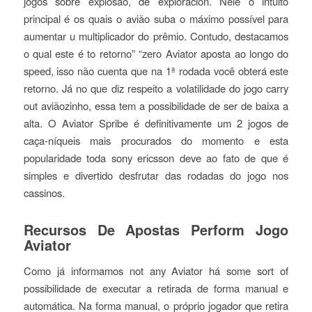
jogos sobre explosão, de exploración. Nele o intuito
principal é os quais o avião suba o máximo possível para
aumentar u multiplicador do prêmio. Contudo, destacamos
o qual este é to retorno” “zero Aviator aposta ao longo do
speed, isso não cuenta que na 1ª rodada você obterá este
retorno. Já no que diz respeito a volatilidade do jogo carry
out aviãozinho, essa tem a possibilidade de ser de baixa a
alta. O Aviator Spribe é definitivamente um 2 jogos de
caça-níqueis mais procurados do momento e esta
popularidade toda sony ericsson deve ao fato de que é
simples e divertido desfrutar das rodadas do jogo nos
cassinos.
Recursos De Apostas Perform Jogo
Aviator
Como já informamos not any Aviator há some sort of
possibilidade de executar a retirada de forma manual e
automática. Na forma manual, o próprio jogador que retira