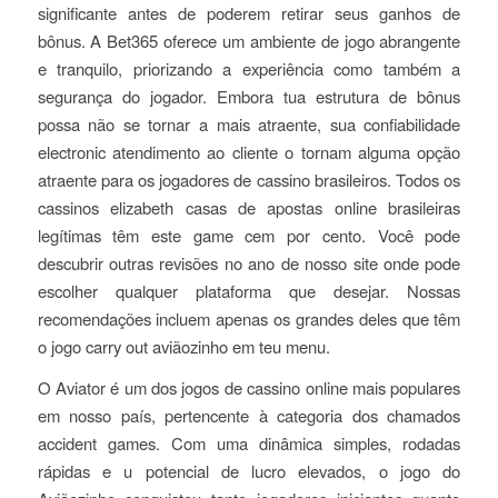
significante antes de poderem retirar seus ganhos de
bônus. A Bet365 oferece um ambiente de jogo abrangente
e tranquilo, priorizando a experiência como também a
segurança do jogador. Embora tua estrutura de bônus
possa não se tornar a mais atraente, sua confiabilidade
electronic atendimento ao cliente o tornam alguma opção
atraente para os jogadores de cassino brasileiros. Todos os
cassinos elizabeth casas de apostas online brasileiras
legítimas têm este game cem por cento. Você pode
descubrir outras revisões no ano de nosso site onde pode
escolher qualquer plataforma que desejar. Nossas
recomendações incluem apenas os grandes deles que têm
o jogo carry out aviãozinho em teu menu.
O Aviator é um dos jogos de cassino online mais populares
em nosso país, pertencente à categoria dos chamados
accident games. Com uma dinâmica simples, rodadas
rápidas e u potencial de lucro elevados, o jogo do