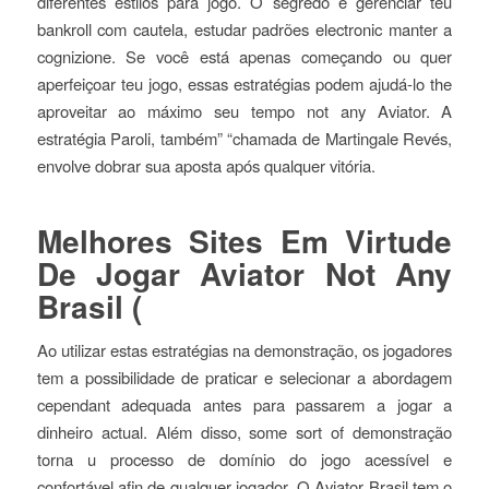
diferentes estilos para jogo. O segredo é gerenciar teu
bankroll com cautela, estudar padrões electronic manter a
cognizione. Se você está apenas começando ou quer
aperfeiçoar teu jogo, essas estratégias podem ajudá-lo the
aproveitar ao máximo seu tempo not any Aviator. A
estratégia Paroli, também” “chamada de Martingale Revés,
envolve dobrar sua aposta após qualquer vitória.
Melhores Sites Em Virtude
De Jogar Aviator Not Any
Brasil (
Ao utilizar estas estratégias na demonstração, os jogadores
tem a possibilidade de praticar e selecionar a abordagem
cependant adequada antes para passarem a jogar a
dinheiro actual. Além disso, some sort of demonstração
torna u processo de domínio do jogo acessível e
confortável afin de qualquer jogador. O Aviator Brasil tem o