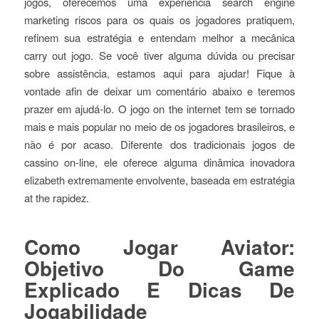
jogos, oferecemos uma experiência search engine
marketing riscos para os quais os jogadores pratiquem,
refinem sua estratégia e entendam melhor a mecânica
carry out jogo. Se você tiver alguma dúvida ou precisar
sobre assistência, estamos aqui para ajudar! Fique à
vontade afin de deixar um comentário abaixo e teremos
prazer em ajudá-lo. O jogo on the internet tem se tornado
mais e mais popular no meio de os jogadores brasileiros, e
não é por acaso. Diferente dos tradicionais jogos de
cassino on-line, ele oferece alguma dinâmica inovadora
elizabeth extremamente envolvente, baseada em estratégia
at the rapidez.
Como Jogar Aviator:
Objetivo Do Game
Explicado E Dicas De
Jogabilidade