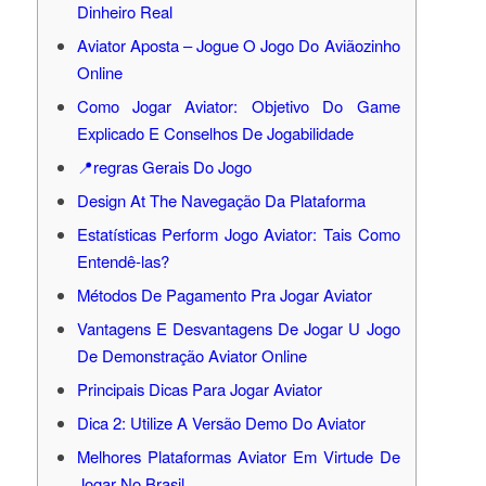
Dinheiro Real
Aviator Aposta – Jogue O Jogo Do Aviãozinho
Online
Como Jogar Aviator: Objetivo Do Game
Explicado E Conselhos De Jogabilidade
📍regras Gerais Do Jogo
Design At The Navegação Da Plataforma
Estatísticas Perform Jogo Aviator: Tais Como
Entendê-las?
Métodos De Pagamento Pra Jogar Aviator
Vantagens E Desvantagens De Jogar U Jogo
De Demonstração Aviator Online
Principais Dicas Para Jogar Aviator
Dica 2: Utilize A Versão Demo Do Aviator
Melhores Plataformas Aviator Em Virtude De
Jogar No Brasil