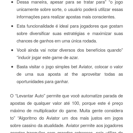
Dessa maneira, apesar para se tratar para” “o jogo
unicamente sobre sorte, o usuário poderá utilizar essas
informações para realizar apostas mais conscientes.
Esta funcionalidade é ideal para jogadores que gostam
sobre diversificar suas estratégias e maximizar suas
chances de ganhos em uma única rodada.
Você ainda vai notar diversos dos benefícios quando”
“inducir jogar este game de azar.
Basta visitar o jogo simples bet Aviator, colocar o valor
de uma sua aposta at the aproveitar todas as
oportunidades para ganhar.
O “Levantar Auto” permite que você automatize parada de
apostas de qualquer valor até 100, porque este é preço
máximo de multiplicador do game. Muita gente considera
to” “Algoritmo do Aviator um dos mais justos em jogos
sobre cassino da atualidade. Aviator permite aos jogadores
apostas tranquilas sem grandes estresses, pois utiliza do