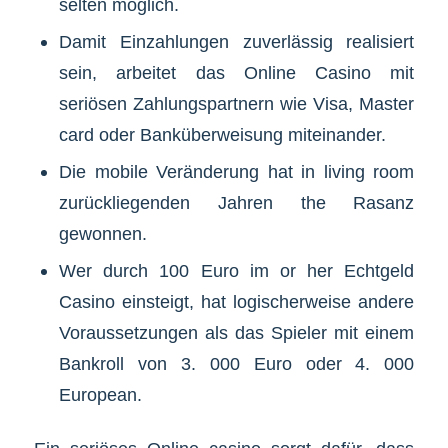
selten möglich.
Damit Einzahlungen zuverlässig realisiert
sein, arbeitet das Online Casino mit
seriösen Zahlungspartnern wie Visa, Master
card oder Banküberweisung miteinander.
Die mobile Veränderung hat in living room
zurückliegenden Jahren the Rasanz
gewonnen.
Wer durch 100 Euro im or her Echtgeld
Casino einsteigt, hat logischerweise andere
Voraussetzungen als das Spieler mit einem
Bankroll von 3. 000 Euro oder 4. 000
European.