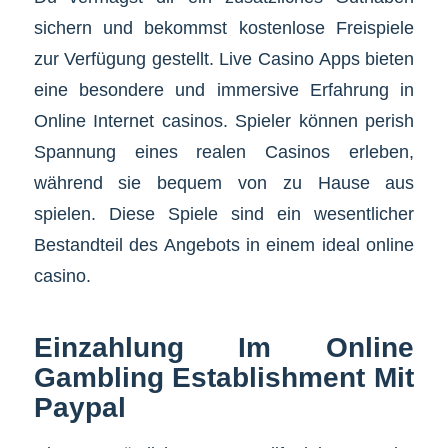
sichern und bekommst kostenlose Freispiele
zur Verfügung gestellt. Live Casino Apps bieten
eine besondere und immersive Erfahrung in
Online Internet casinos. Spieler können perish
Spannung eines realen Casinos erleben,
während sie bequem von zu Hause aus
spielen. Diese Spiele sind ein wesentlicher
Bestandteil des Angebots in einem ideal online
casino.
Einzahlung Im Online
Gambling Establishment Mit
Paypal