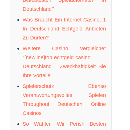
Deutschland?
Was Braucht Ein Internet Casino, 1
In Deutschland Echtgeld Anbieten
Zu Dürfen?
Weitere Casino Vergleiche”
“[newline]top-echtgeld-casino
Deutschland – Zweckhaftigkeit Sie
Ihre Vorteile
Spielerschutz Ebenso
Verantwortungsvolles Spielen
Throughout Deutschen Online
Casinos
So Wählen Wir Perish Besten