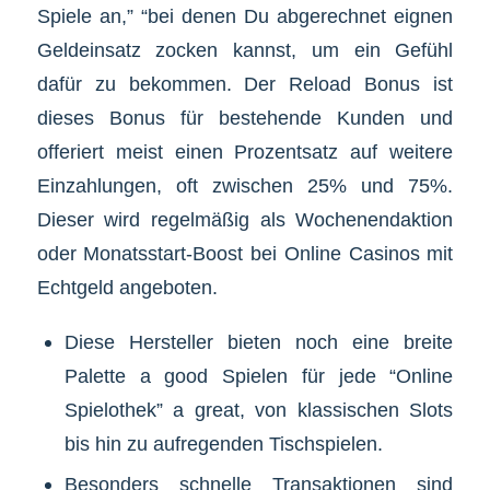
Spiele an,” “bei denen Du abgerechnet eignen
Geldeinsatz zocken kannst, um ein Gefühl
dafür zu bekommen. Der Reload Bonus ist
dieses Bonus für bestehende Kunden und
offeriert meist einen Prozentsatz auf weitere
Einzahlungen, oft zwischen 25% und 75%.
Dieser wird regelmäßig als Wochenendaktion
oder Monatsstart-Boost bei Online Casinos mit
Echtgeld angeboten.
Diese Hersteller bieten noch eine breite
Palette a good Spielen für jede “Online
Spielothek” a great, von klassischen Slots
bis hin zu aufregenden Tischspielen.
Besonders schnelle Transaktionen sind