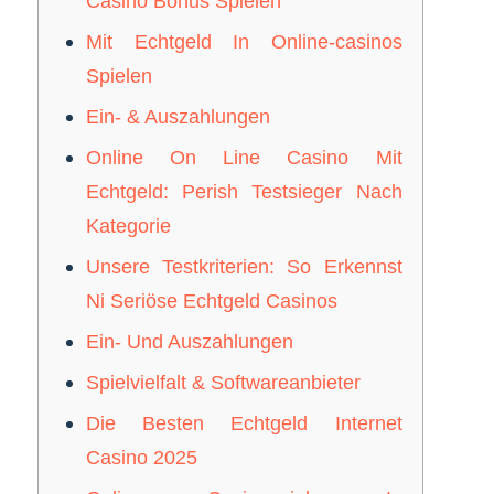
Casino Bonus Spielen
Mit Echtgeld In Online-casinos
Spielen
Ein- & Auszahlungen
Online On Line Casino Mit
Echtgeld: Perish Testsieger Nach
Kategorie
Unsere Testkriterien: So Erkennst
Ni Seriöse Echtgeld Casinos
Ein- Und Auszahlungen
Spielvielfalt & Softwareanbieter
Die Besten Echtgeld Internet
Casino 2025