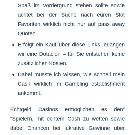
Spaß im Vordergrund stehen sollte sowie
achtet bei der Suche nach euren Slot
Favoriten wirklich nicht nur auf pass away
Quoten.
Erfolgt ein Kauf über diese Links, erlangen
wir eine Dotacion – für Sie entstehen keine
zusätzlichen Kosten.
Dabei musste ich wissen, wie schnell mein
Cash wirklich im Gambling establishment
ankommt.
Echtgeld Casinos ermöglichen es den”
“Spielern, mit echtem Cash zu wetten sowie
dabei Chancen bei lukrative Gewinne über