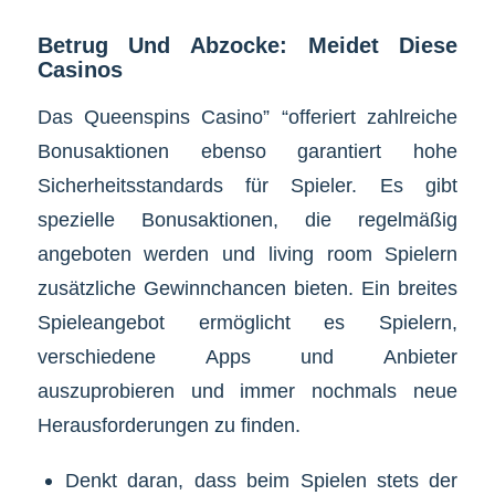
Betrug Und Abzocke: Meidet Diese
Casinos
Das Queenspins Casino” “offeriert zahlreiche
Bonusaktionen ebenso garantiert hohe
Sicherheitsstandards für Spieler. Es gibt
spezielle Bonusaktionen, die regelmäßig
angeboten werden und living room Spielern
zusätzliche Gewinnchancen bieten. Ein breites
Spieleangebot ermöglicht es Spielern,
verschiedene Apps und Anbieter
auszuprobieren und immer nochmals neue
Herausforderungen zu finden.
Denkt daran, dass beim Spielen stets der