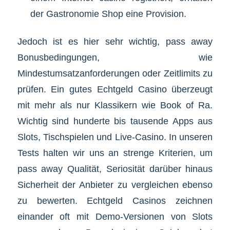
der Gastronomie Shop eine Provision.
Jedoch ist es hier sehr wichtig, pass away
Bonusbedingungen, wie
Mindestumsatzanforderungen oder Zeitlimits zu
prüfen. Ein gutes Echtgeld Casino überzeugt
mit mehr als nur Klassikern wie Book of Ra.
Wichtig sind hunderte bis tausende Apps aus
Slots, Tischspielen und Live-Casino. In unseren
Tests halten wir uns an strenge Kriterien, um
pass away Qualität, Seriosität darüber hinaus
Sicherheit der Anbieter zu vergleichen ebenso
zu bewerten. Echtgeld Casinos zeichnen
einander oft mit Demo-Versionen von Slots