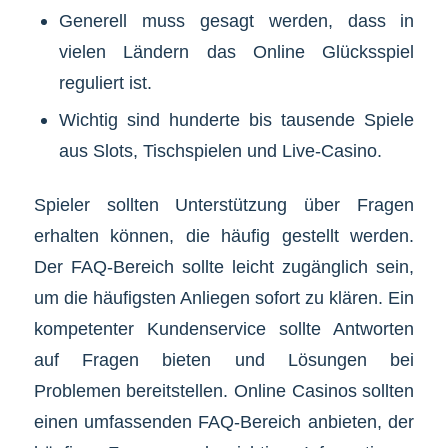
Generell muss gesagt werden, dass in
vielen Ländern das Online Glücksspiel
reguliert ist.
Wichtig sind hunderte bis tausende Spiele
aus Slots, Tischspielen und Live-Casino.
Spieler sollten Unterstützung über Fragen
erhalten können, die häufig gestellt werden.
Der FAQ-Bereich sollte leicht zugänglich sein,
um die häufigsten Anliegen sofort zu klären. Ein
kompetenter Kundenservice sollte Antworten
auf Fragen bieten und Lösungen bei
Problemen bereitstellen. Online Casinos sollten
einen umfassenden FAQ-Bereich anbieten, der