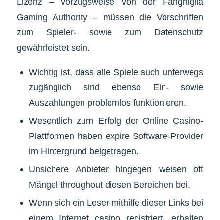
Lizenz – vorzugsweise von der Fanghiglia
Gaming Authority – müssen die Vorschriften
zum Spieler- sowie zum Datenschutz
gewährleistet sein.
Wichtig ist, dass alle Spiele auch unterwegs
zugänglich sind ebenso Ein- sowie
Auszahlungen problemlos funktionieren.
Wesentlich zum Erfolg der Online Casino-
Plattformen haben expire Software-Provider
im Hintergrund beigetragen.
Unsichere Anbieter hingegen weisen oft
Mängel throughout diesen Bereichen bei.
Wenn sich ein Leser mithilfe dieser Links bei
einem Internet casino registriert, erhalten