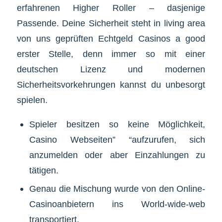
erfahrenen Higher Roller – dasjenige
Passende. Deine Sicherheit steht in living area
von uns geprüften Echtgeld Casinos a good
erster Stelle, denn immer so mit einer
deutschen Lizenz und modernen
Sicherheitsvorkehrungen kannst du unbesorgt
spielen.
Spieler besitzen so keine Möglichkeit,
Casino Webseiten” “aufzurufen, sich
anzumelden oder aber Einzahlungen zu
tätigen.
Genau die Mischung wurde von den Online-
Casinoanbietern ins World-wide-web
transportiert.