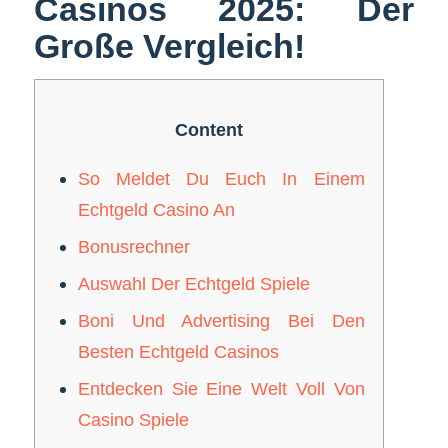
Casinos 2025: Der
Große Vergleich!
Content
So Meldet Du Euch In Einem
Echtgeld Casino An
Bonusrechner
Auswahl Der Echtgeld Spiele
Boni Und Advertising Bei Den
Besten Echtgeld Casinos
Entdecken Sie Eine Welt Voll Von
Casino Spiele