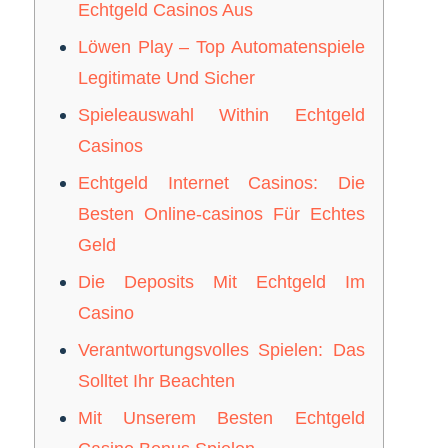
Echtgeld Casinos Aus
Löwen Play – Top Automatenspiele
Legitimate Und Sicher
Spieleauswahl Within Echtgeld
Casinos
Echtgeld Internet Casinos: Die
Besten Online-casinos Für Echtes
Geld
Die Deposits Mit Echtgeld Im
Casino
Verantwortungsvolles Spielen: Das
Solltet Ihr Beachten
Mit Unserem Besten Echtgeld