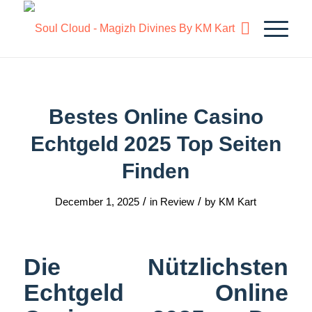
Bestes Online Casino
Echtgeld 2025 Top Seiten
Finden
/
/
December 1, 2025
in
Review
by
KM Kart
Die Nützlichsten
Echtgeld Online