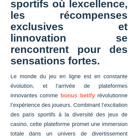
sportifs où lexcellence,
les récompenses
exclusives et
linnovation se
rencontrent pour des
sensations fortes.
Le monde du jeu en ligne est en constante
évolution, et l’arrivée de plateformes
innovantes comme
bonus betify
révolutionne
l’expérience des joueurs. Combinant l’excitation
des paris sportifs à la diversité des jeux de
casino, cette plateforme promet une immersion
totale dans un univers de divertissement