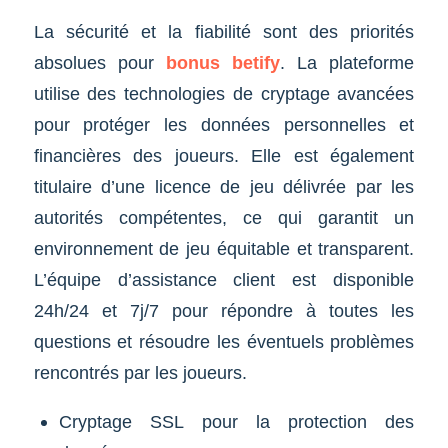
La sécurité et la fiabilité sont des priorités
absolues pour
bonus betify
. La plateforme
utilise des technologies de cryptage avancées
pour protéger les données personnelles et
financières des joueurs. Elle est également
titulaire d’une licence de jeu délivrée par les
autorités compétentes, ce qui garantit un
environnement de jeu équitable et transparent.
L’équipe d’assistance client est disponible
24h/24 et 7j/7 pour répondre à toutes les
questions et résoudre les éventuels problèmes
rencontrés par les joueurs.
Cryptage SSL pour la protection des