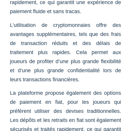
rapidement, ce qui garantit une expérience de
paiement fluide et sans tracas.
L’utilisation de cryptomonnaies offre des
avantages supplémentaires, tels que des frais
de transaction réduits et des délais de
traitement plus rapides. Cela permet aux
joueurs de profiter d’une plus grande flexibilité
et d’une plus grande confidentialité lors de
leurs transactions financières.
La plateforme propose également des options
de paiement en fiat, pour les joueurs qui
préfèrent utiliser des devises traditionnelles.
Les dépôts et les retraits en fiat sont également
sécurisés et traités rapidement, ce qui garantit