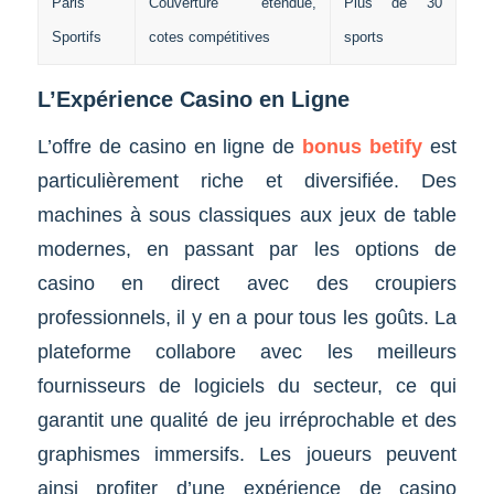
Paris
Couverture étendue,
Plus de 30
Sportifs
cotes compétitives
sports
L’Expérience Casino en Ligne
L’offre de casino en ligne de
bonus betify
est
particulièrement riche et diversifiée. Des
machines à sous classiques aux jeux de table
modernes, en passant par les options de
casino en direct avec des croupiers
professionnels, il y en a pour tous les goûts. La
plateforme collabore avec les meilleurs
fournisseurs de logiciels du secteur, ce qui
garantit une qualité de jeu irréprochable et des
graphismes immersifs. Les joueurs peuvent
ainsi profiter d’une expérience de casino