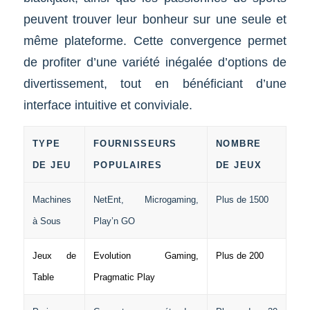
peuvent trouver leur bonheur sur une seule et
même plateforme. Cette convergence permet
de profiter d’une variété inégalée d’options de
divertissement, tout en bénéficiant d’une
interface intuitive et conviviale.
TYPE
FOURNISSEURS
NOMBRE
DE JEU
POPULAIRES
DE JEUX
Machines
NetEnt, Microgaming,
Plus de 1500
à Sous
Play’n GO
Jeux de
Evolution Gaming,
Plus de 200
Table
Pragmatic Play