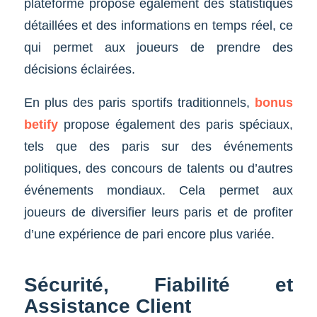
plateforme propose également des statistiques
détaillées et des informations en temps réel, ce
qui permet aux joueurs de prendre des
décisions éclairées.
En plus des paris sportifs traditionnels,
bonus
betify
propose également des paris spéciaux,
tels que des paris sur des événements
politiques, des concours de talents ou d’autres
événements mondiaux. Cela permet aux
joueurs de diversifier leurs paris et de profiter
d’une expérience de pari encore plus variée.
Sécurité, Fiabilité et
Assistance Client