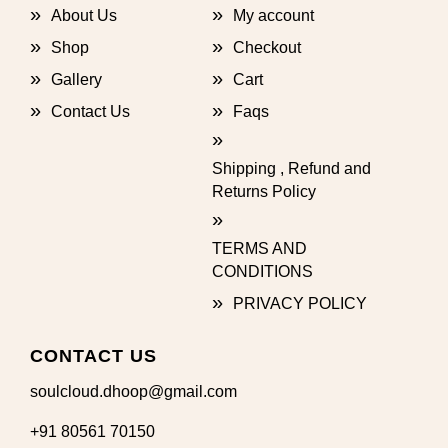
About Us
My account
Shop
Checkout
Gallery
Cart
Contact Us
Faqs
Shipping , Refund and
Returns Policy
TERMS AND
CONDITIONS
PRIVACY POLICY
CONTACT US
soulcloud.dhoop@gmail.com
+91 80561 70150