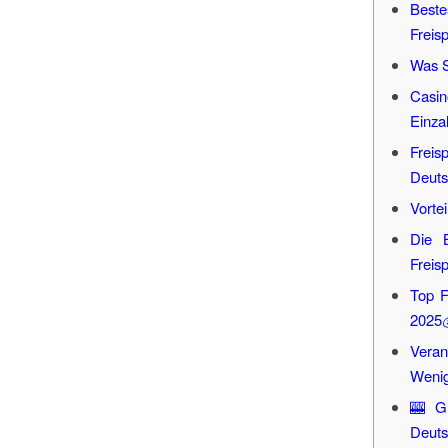
Best
Freis
Was S
Casi
Einza
Frei
Deuts
Vortei
Die 
Freis
Top F
2025
Veran
Wenig
🎰 Gi
Deuts