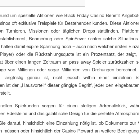
rund um spezielle Aktionen wie Black Friday Casino Benefit Angebot
inos oft exklusive Freispiele für Bestehenden kunden. Diese Aktion
 Turnieren, Missionen oder täglichen Drops stattfinden. Plattfo
stablishment, Boomerang oder SpinFever richten solche Situations
 halten damit expire Spannung hoch – auch nach welcher ersten Einz
Player) oder die Rückzahlungsquote ist ein Prozentsatz, der zeigt, 
t über einen langen Zeitraum an pass away Spieler zurückzahlen so
age von Millionen oder sogar Milliarden von Drehungen berechnet,
z langfristig genau ist, nicht jedoch within einer einzelnen S
en ist der „Hausvorteil“ dieser gängige Begriff, jeder den eingebauten
tellt.
nellen Spielrunden sorgen für einen stetigen Adrenalinkick, wäh
den Edelsteine und das galaktische Design für die perfekte Atmosphär
ie darauf, hinsichtlich eine Einzahlung nötig ist, ob Dokumente zur V
n müssen oder hinsichtlich der Casino Reward an weitere Bedingung