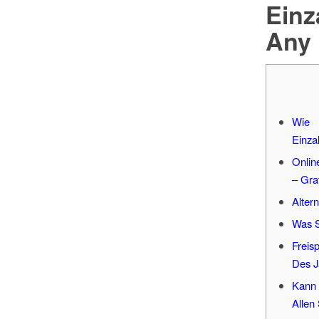
Ein
Any 
Wie 
Einza
Onlin
– Gra
Alter
Was S
Freis
Des J
Kann
Allen