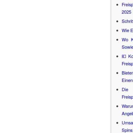
Freis
2025
Schri
Wie E
Wo Ko
Sowie
💶 Ko
Freis
Biete
Einen
Die 
Freisp
Waru
Angeb
Umsa
Spins