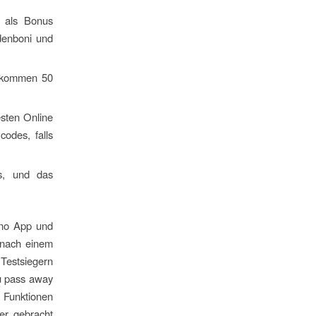
n als Bonus
denboni und
bekommen 50
esten Online
codes, falls
es, und das
ino App und
 nach einem
 Testsiegern
du pass away
 Funktionen
er gebracht