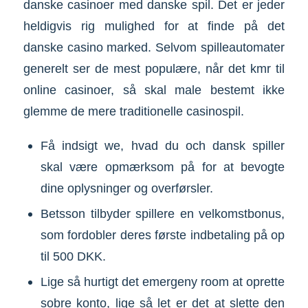
danske casinoer med danske spil. Det er jeder
heldigvis rig mulighed for at finde på det
danske casino marked. Selvom spilleautomater
generelt ser de mest populære, når det kmr til
online casinoer, så skal male bestemt ikke
glemme de mere traditionelle casinospil.
Få indsigt we, hvad du och dansk spiller
skal være opmærksom på for at bevogte
dine oplysninger og overførsler.
Betsson tilbyder spillere en velkomstbonus,
som fordobler deres første indbetaling på op
til 500 DKK.
Lige så hurtigt det emergeny room at oprette
sobre konto, lige så let er det at slette den