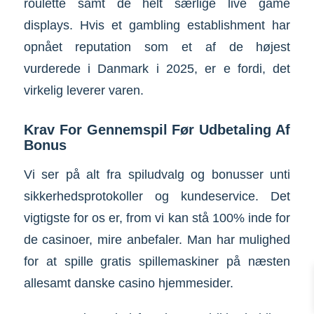
roulette samt de helt særlige live game
displays. Hvis et gambling establishment har
opnået reputation som et af de højest
vurderede i Danmark i 2025, er e fordi, det
virkelig leverer varen.
Krav For Gennemspil Før Udbetaling Af
Bonus
Vi ser på alt fra spiludvalg og bonusser unti
sikkerhedsprotokoller og kundeservice. Det
vigtigste for os er, from vi kan stå 100% inde for
de casinoer, mire anbefaler. Man har mulighed
for at spille gratis spillemaskiner på næsten
allesamt danske casino hjemmesider.