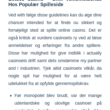
Hos Populær Spilleside
Ved with følge disse guidelines kan du øge dine
chancer intended for at finde ou sikkert og
fornøjeligt sted at spille online casino. Det er
også kritisk at vurdere casinoets ry ved at læse
anmeldelser og erfaringer fra andre spillere.
Disse har mulighed for give indblik i actually
casinoets drift samt dets omdømme my partner
and i industrien. Tjek altid casinoets vilkår, da
nogle spil har mulighed for at være helt
udelukket fra at opfylde gennemspilskrav.
Før monopolet blev brudt, var der mange
udenlandske og ulovlige casinoer på