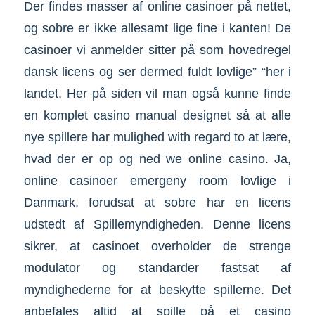
Der findes masser af online casinoer på nettet,
og sobre er ikke allesamt lige fine i kanten! De
casinoer vi anmelder sitter på som hovedregel
dansk licens og ser dermed fuldt lovlige” “her i
landet. Her på siden vil man også kunne finde
en komplet casino manual designet så at alle
nye spillere har mulighed with regard to at lære,
hvad der er op og ned we online casino. Ja,
online casinoer emergeny room lovlige i
Danmark, forudsat at sobre har en licens
udstedt af Spillemyndigheden. Denne licens
sikrer, at casinoet overholder de strenge
modulator og standarder fastsat af
myndighederne for at beskytte spillerne. Det
anbefales altid at spille på et casino