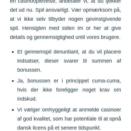
en casinooplevelse, anbefaler vi, at du tjekker
det ud nu. Spil ansvarligt. Vær opmærksom på,
at vi ikke selv tilbyder nogen gevinstgivende
spil. Hensigten med siden im or her at give
details og gennemsigtighed until vores brugere.
Et gennemspil denuntiant, at du vil placere
indsatser, dieser svarer til summen af
bonussen.
Ja, bonussen er i princippet cuma-cuma,
hvis der ikke foreligger noget krav om
indskud.
Vi vælger omhyggeligt at anmelde casinoer
af god kvalitet, som har potentiale til at opnå
dansk licens på et senere tidspunkt.