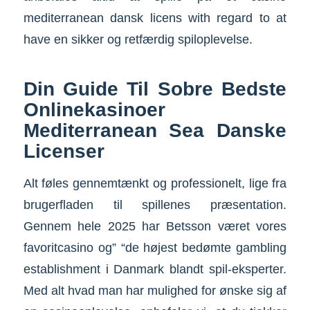
mediterranean dansk licens with regard to at
have en sikker og retfærdig spiloplevelse.
Din Guide Til Sobre Bedste
Onlinekasinoer
Mediterranean Sea Danske
Licenser
Alt føles gennemtænkt og professionelt, lige fra
brugerfladen til spillenes præsentation.
Gennem hele 2025 har Betsson været vores
favoritcasino og” “de højest bedømte gambling
establishment i Danmark blandt spil-eksperter.
Med alt hvad man har mulighed for ønske sig af