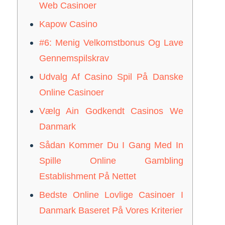
Web Casinoer
Kapow Casino
#6: Menig Velkomstbonus Og Lave
Gennemspilskrav
Udvalg Af Casino Spil På Danske
Online Casinoer
Vælg Ain Godkendt Casinos We
Danmark
Sådan Kommer Du I Gang Med In
Spille Online Gambling
Establishment På Nettet
Bedste Online Lovlige Casinoer I
Danmark Baseret På Vores Kriterier