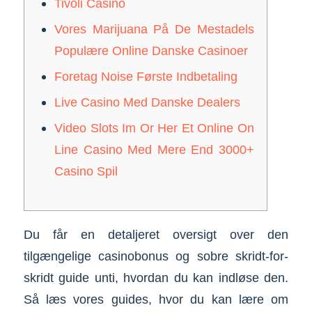
Tivoli Casino
Vores Marijuana På De Mestadels
Populære Online Danske Casinoer
Foretag Noise Første Indbetaling
Live Casino Med Danske Dealers
Video Slots Im Or Her Et Online On
Line Casino Med Mere End 3000+
Casino Spil
Du får en detaljeret oversigt over den
tilgængelige casinobonus og sobre skridt-for-
skridt guide unti, hvordan du kan indløse den.
Så læs vores guides, hvor du kan lære om