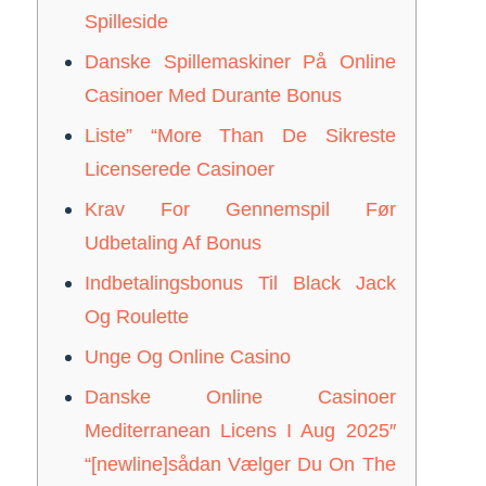
Spilleside
Danske Spillemaskiner På Online
Casinoer Med Durante Bonus
Liste” “More Than De Sikreste
Licenserede Casinoer
Krav For Gennemspil Før
Udbetaling Af Bonus
Indbetalingsbonus Til Black Jack
Og Roulette
Unge Og Online Casino
Danske Online Casinoer
Mediterranean Licens I Aug 2025″
“[newline]sådan Vælger Du On The