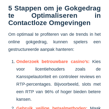
5 Stappen om je Gokgedrag
te Optimaliseren in
Contactloze Omgevingen
Om optimaal te profiteren van de trends in het
online gokgedrag, kunnen spelers een
gestructureerde aanpak hanteren:
Onderzoek betrouwbare casino’s:
Kies
voor licentiehouders zoals de
Kansspelautoriteit en controleer reviews en
RTP-percentages. Bijvoorbeeld, slots met
een RTP van 96% of hoger bieden betere
kansen.
Gebruik veilige betaalmethoden:
Maak