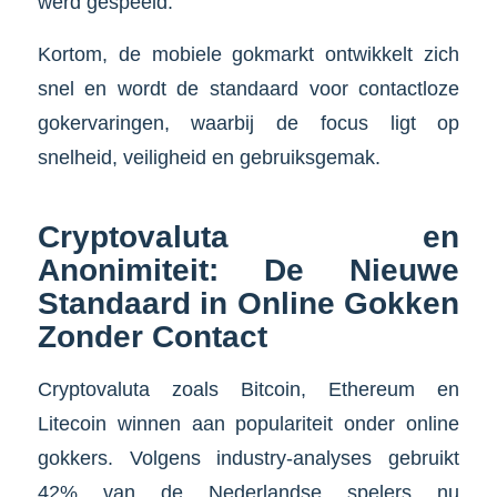
werd gespeeld.
Kortom, de mobiele gokmarkt ontwikkelt zich
snel en wordt de standaard voor contactloze
gokervaringen, waarbij de focus ligt op
snelheid, veiligheid en gebruiksgemak.
Cryptovaluta en
Anonimiteit: De Nieuwe
Standaard in Online Gokken
Zonder Contact
Cryptovaluta zoals Bitcoin, Ethereum en
Litecoin winnen aan populariteit onder online
gokkers. Volgens industry-analyses gebruikt
42% van de Nederlandse spelers nu