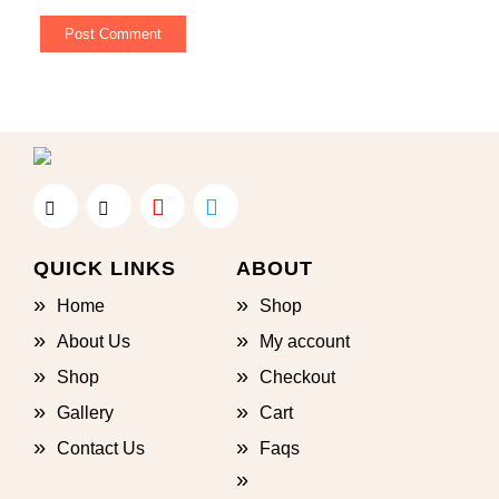
QUICK LINKS
ABOUT
Home
Shop
About Us
My account
Shop
Checkout
Gallery
Cart
Contact Us
Faqs