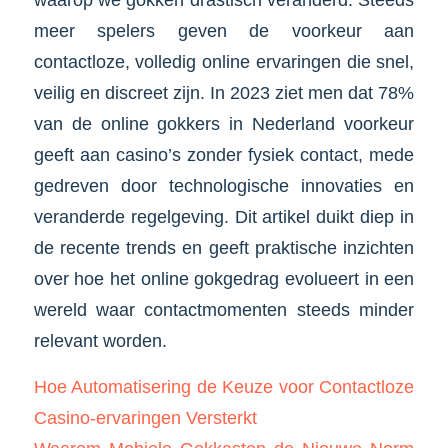
meer spelers geven de voorkeur aan
contactloze, volledig online ervaringen die snel,
veilig en discreet zijn. In 2023 ziet men dat 78%
van de online gokkers in Nederland voorkeur
geeft aan casino’s zonder fysiek contact, mede
gedreven door technologische innovaties en
veranderde regelgeving. Dit artikel duikt diep in
de recente trends en geeft praktische inzichten
over hoe het online gokgedrag evolueert in een
wereld waar contactmomenten steeds minder
relevant worden.
Hoe Automatisering de Keuze voor Contactloze
Casino-ervaringen Versterkt