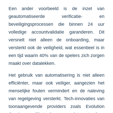
Een ander voorbeeld is de inzet van
geautomatiseerde verificatie- en
beveiligingsprocessen die binnen 24 uur
volledige accountvalidatie garanderen. Dit
versnelt niet alleen de onboarding, maar
versterkt ook de veiligheid, wat essentieel is in
een tijd waarin 40% van de spelers zich zorgen
maakt over datalekken.
Het gebruik van automatisering is niet alleen
efficiënter, maar ook veiliger, aangezien het
menselijke fouten vermindert en de naleving
van regelgeving versterkt. Tech-innovaties van
toonaangevende providers zoals Evolution