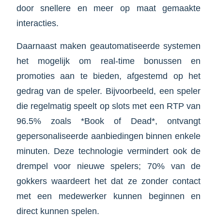
door snellere en meer op maat gemaakte
interacties.
Daarnaast maken geautomatiseerde systemen
het mogelijk om real-time bonussen en
promoties aan te bieden, afgestemd op het
gedrag van de speler. Bijvoorbeeld, een speler
die regelmatig speelt op slots met een RTP van
96.5% zoals *Book of Dead*, ontvangt
gepersonaliseerde aanbiedingen binnen enkele
minuten. Deze technologie vermindert ook de
drempel voor nieuwe spelers; 70% van de
gokkers waardeert het dat ze zonder contact
met een medewerker kunnen beginnen en
direct kunnen spelen.