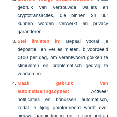
gebruik van vertrouwde wallets en
cryptotransacties, die binnen 24 uur
kunnen worden verwerkt en privacy
garanderen.
Stel limieten in:
Bepaal vooraf je
depositie- en verlieslimieten, bijvoorbeeld
€100 per dag, om verantwoord gokken te
stimuleren en problematisch gedrag te
voorkomen.
Maak gebruik van
automatiseringsopties:
Activeer
notificaties en bonussen automatisch,
zodat je tijdig geïnformeerd wordt over
nieuwe aanbiedingen en je speelgedrag