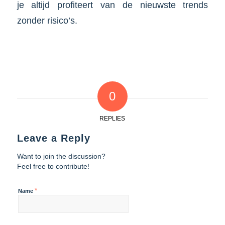
je altijd profiteert van de nieuwste trends
zonder risico’s.
0
REPLIES
Leave a Reply
Want to join the discussion?
Feel free to contribute!
*
Name