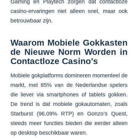
Gaming en Playtech zorgen dat contactloze
casino-ervaringen niet alleen snel, maar ook
betrouwbaar zijn.
Waarom Mobiele Gokkasten
de Nieuwe Norm Worden in
Contactloze Casino’s
Mobiele gokplatforms domineren momenteel de
markt, met 85% van de Nederlandse spelers
die liever via smartphones of tablets gokken.
De trend is dat mobiele gokautomaten, zoals
Starburst (96.09% RTP) en Gonzo’s Quest,
steeds meer functies bieden die eerder alleen
op desktop beschikbaar waren.