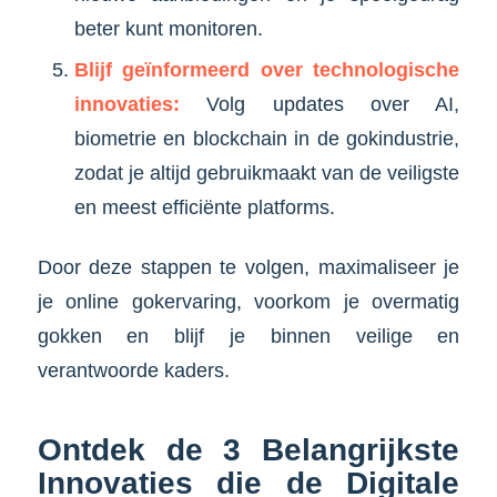
beter kunt monitoren.
Blijf geïnformeerd over technologische
innovaties:
Volg updates over AI,
biometrie en blockchain in de gokindustrie,
zodat je altijd gebruikmaakt van de veiligste
en meest efficiënte platforms.
Door deze stappen te volgen, maximaliseer je
je online gokervaring, voorkom je overmatig
gokken en blijf je binnen veilige en
verantwoorde kaders.
Ontdek de 3 Belangrijkste
Innovaties die de Digitale