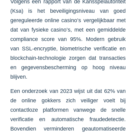
Volgens een rapport van de Kansspelautoriteit
(Ksa) is het beveiligingsniveau van goed
gereguleerde online casino’s vergelijkbaar met
dat van fysieke casino’s, met een gemiddelde
compliance score van 95%. Modern gebruik
van SSL-encryptie, biometrische verificatie en
blockchain-technologie zorgen dat transacties
en gegevensbescherming op hoog niveau
blijven.
Een onderzoek van 2023 wijst uit dat 62% van
de online gokkers zich veiliger voelt bij
contactloze platformen vanwege de snelle
verificatie en automatische fraudedetectie.
Bovendien verminderen geautomatiseerde