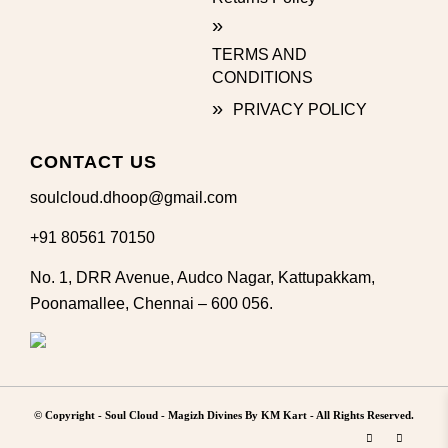
TERMS AND
CONDITIONS
PRIVACY POLICY
CONTACT US
soulcloud.dhoop@gmail.com
+91 80561 70150
No. 1, DRR Avenue, Audco Nagar, Kattupakkam,
Poonamallee, Chennai – 600 056.
© Copyright -
Soul Cloud - Magizh Divines By KM Kart
- All Rights Reserved.