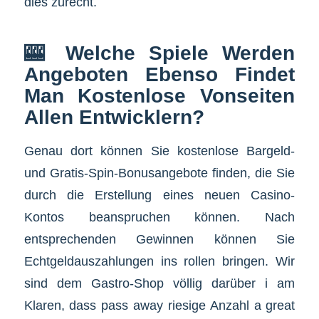
dies zurecht.
🎰 Welche Spiele Werden
Angeboten Ebenso Findet
Man Kostenlose Vonseiten
Allen Entwicklern?
Genau dort können Sie kostenlose Bargeld-
und Gratis-Spin-Bonusangebote finden, die Sie
durch die Erstellung eines neuen Casino-
Kontos beanspruchen können. Nach
entsprechenden Gewinnen können Sie
Echtgeldauszahlungen ins rollen bringen. Wir
sind dem Gastro-Shop völlig darüber i am
Klaren, dass pass away riesige Anzahl a great