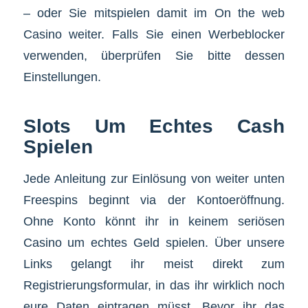
– oder Sie mitspielen damit im On the web
Casino weiter. Falls Sie einen Werbeblocker
verwenden, überprüfen Sie bitte dessen
Einstellungen.
Slots Um Echtes Cash
Spielen
Jede Anleitung zur Einlösung von weiter unten
Freespins beginnt via der Kontoeröffnung.
Ohne Konto könnt ihr in keinem seriösen
Casino um echtes Geld spielen. Über unsere
Links gelangt ihr meist direkt zum
Registrierungsformular, in das ihr wirklich noch
eure Daten eintragen müsst. Bevor ihr das