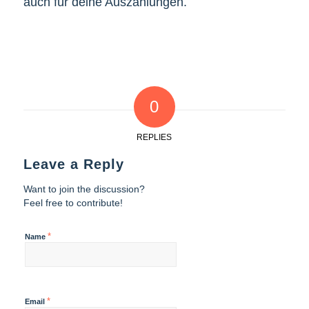
auch für deine Auszahlungen.
0
REPLIES
Leave a Reply
Want to join the discussion?
Feel free to contribute!
*
Name
*
Email