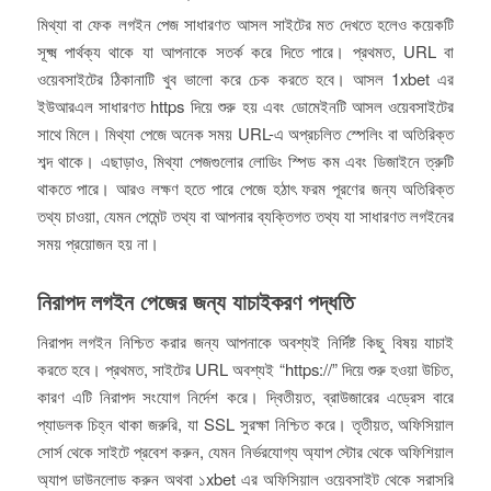
মিথ্যা বা ফেক লগইন পেজ সাধারণত আসল সাইটের মত দেখতে হলেও কয়েকটি
সূক্ষ্ম পার্থক্য থাকে যা আপনাকে সতর্ক করে দিতে পারে। প্রথমত, URL বা
ওয়েবসাইটের ঠিকানাটি খুব ভালো করে চেক করতে হবে। আসল 1xbet এর
ইউআরএল সাধারণত https দিয়ে শুরু হয় এবং ডোমেইনটি আসল ওয়েবসাইটের
সাথে মিলে। মিথ্যা পেজে অনেক সময় URL-এ অপ্রচলিত স্পেলিং বা অতিরিক্ত
শব্দ থাকে। এছাড়াও, মিথ্যা পেজগুলোর লোডিং স্পিড কম এবং ডিজাইনে ত্রুটি
থাকতে পারে। আরও লক্ষণ হতে পারে পেজে হঠাৎ ফরম পূরণের জন্য অতিরিক্ত
তথ্য চাওয়া, যেমন পেমেন্ট তথ্য বা আপনার ব্যক্তিগত তথ্য যা সাধারণত লগইনের
সময় প্রয়োজন হয় না।
নিরাপদ লগইন পেজের জন্য যাচাইকরণ পদ্ধতি
নিরাপদ লগইন নিশ্চিত করার জন্য আপনাকে অবশ্যই নির্দিষ্ট কিছু বিষয় যাচাই
করতে হবে। প্রথমত, সাইটের URL অবশ্যই “https://” দিয়ে শুরু হওয়া উচিত,
কারণ এটি নিরাপদ সংযোগ নির্দেশ করে। দ্বিতীয়ত, ব্রাউজারের এড্রেস বারে
প্যাডলক চিহ্ন থাকা জরুরি, যা SSL সুরক্ষা নিশ্চিত করে। তৃতীয়ত, অফিসিয়াল
সোর্স থেকে সাইটে প্রবেশ করুন, যেমন নির্ভরযোগ্য অ্যাপ স্টোর থেকে অফিশিয়াল
অ্যাপ ডাউনলোড করুন অথবা ১xbet এর অফিসিয়াল ওয়েবসাইট থেকে সরাসরি