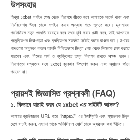
উপসংহার
মিথ্যা ১xbet লগইন পেজ থেকে নিরাপদে বাঁচতে হলে আপনাকে সতর্ক থাকা এবং
নির্ভরযোগ্য উৎস থেকে লগইন করার অভ্যাস গড়ে তুলতে হবে। স্ক্যামাররা
প্রতিনিয়ত নতুন পদ্ধতি ব্যবহার করে তথ্য চুরি করার চেষ্টা করে, তাই আপনাকে
প্রযুক্তিগত নিরাপত্তা এবং ব্যক্তিগত সতর্কতা দুটোই বজায় রাখতে হবে। উপরের
ধাপগুলো অনুসরণ করলে আপনি নিশ্চিতভাবে মিথ্যা পেজ থেকে নিজেকে রক্ষা করতে
পারবেন এবং নিজের অর্থ ও ব্যক্তিগত তথ্য নিরাপদ রাখতে সক্ষম হবেন।
নিরাপত্তা সভ্যতার সঙ্গে ১xbet ব্যবহার উপভোগ করুন এবং স্ক্যামের ফাঁদে
পড়বেন না।
প্রায়শই জিজ্ঞাসিত প্রশ্নাবলী (FAQ)
১. কিভাবে যাচাই করব যে ১xbet এর সাইটটি আসল?
আপনার ব্রাউজারের URL বারে “https://” এর উপস্থিতি এবং প্যাডলক চিহ্ন
দেখে যাচাই করুন, এছাড়া তাকে অফিসিয়াল সোর্স থেকে অ্যাক্সেস করা উচিত।