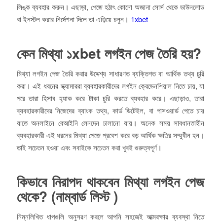
লিঙ্ক ব্যবহার করুন। এছাড়া, পেজে হঠাৎ কোনো অজানা সোর্স থেকে ডাউনলোড
বা ইনস্টল করার নির্দেশনা দিলে তা এড়িয়ে চলুন।
1xbet
কেন মিথ্যা ১xbet লগইন পেজ তৈরি হয়?
মিথ্যা লগইন পেজ তৈরি করার উদ্দেশ্য সাধারণত ব্যক্তিগত বা আর্থিক তথ্য চুরি
করা। এই ধরনের স্ক্যামাররা ব্যবহারকারীদের লগইন ক্রেডেনশিয়াল নিতে চায়, যা
পরে তারা হিসাব হ্যাক করে টাকা চুরি করতে ব্যবহার করে। এছাড়াও, তারা
ব্যবহারকারীদের নিজেদের ব্যাংক তথ্য, কার্ড ডিটেইল, বা পাসওয়ার্ড পেতে চায়
যাতে অনলাইনে বেআইনি লেনদেন চালানো যায়। অনেক সময় সাবধানতাহীন
ব্যবহারকারী এই ধরনের মিথ্যা পেজে প্রবেশ করে বড় আর্থিক ক্ষতির সম্মুখীন হন।
তাই সচেতন হওয়া এবং সবাইকে সচেতন করা খুবই গুরুত্বপূর্ণ।
কিভাবে নিরাপদ থাকবেন মিথ্যা লগইন পেজ
থেকে? (নাম্বার্ড লিস্ট )
নিম্নলিখিত ধাপগুলি অনুসরণ করলে আপনি সহজেই আত্মরক্ষার ব্যবস্থা নিতে