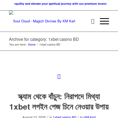
 of tranquility and elevate your spiritual journey with our premium incense cones. At
Archive for category: 1xbet casino BD
You are here:
Home
/
1xbet casino BD
স্ক্যাম থেকে বাঁচুন: নিরাপদে মিথ্যা
1xbet লগইন পেজ চিনে নেওয়ার উপায়
/
/
August 13, 2025
in
1xbet casino BD
by
KM Kart