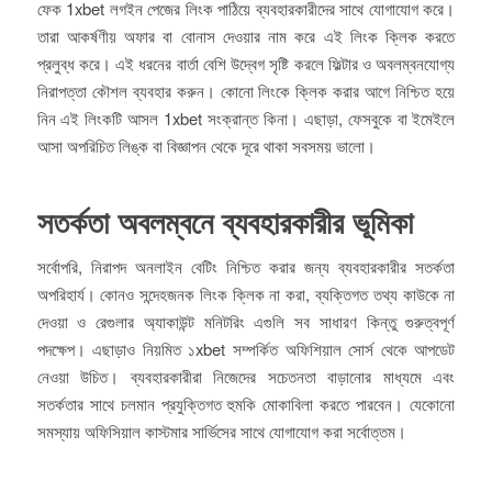
ফেক 1xbet লগইন পেজের লিংক পাঠিয়ে ব্যবহারকারীদের সাথে যোগাযোগ করে।
তারা আকর্ষণীয় অফার বা বোনাস দেওয়ার নাম করে এই লিংক ক্লিক করতে
প্রলুব্ধ করে। এই ধরনের বার্তা বেশি উদ্বেগ সৃষ্টি করলে ফিল্টার ও অবলম্বনযোগ্য
নিরাপত্তা কৌশল ব্যবহার করুন। কোনো লিংকে ক্লিক করার আগে নিশ্চিত হয়ে
নিন এই লিংকটি আসল 1xbet সংক্রান্ত কিনা। এছাড়া, ফেসবুকে বা ইমেইলে
আসা অপরিচিত লিঙ্ক বা বিজ্ঞাপন থেকে দূরে থাকা সবসময় ভালো।
সতর্কতা অবলম্বনে ব্যবহারকারীর ভূমিকা
সর্বোপরি, নিরাপদ অনলাইন বেটিং নিশ্চিত করার জন্য ব্যবহারকারীর সতর্কতা
অপরিহার্য। কোনও সন্দেহজনক লিংক ক্লিক না করা, ব্যক্তিগত তথ্য কাউকে না
দেওয়া ও রেগুলার অ্যাকাউন্ট মনিটরিং এগুলি সব সাধারণ কিন্তু গুরুত্বপূর্ণ
পদক্ষেপ। এছাড়াও নিয়মিত ১xbet সম্পর্কিত অফিশিয়াল সোর্স থেকে আপডেট
নেওয়া উচিত। ব্যবহারকারীরা নিজেদের সচেতনতা বাড়ানোর মাধ্যমে এবং
সতর্কতার সাথে চলমান প্রযুক্তিগত হুমকি মোকাবিলা করতে পারবেন। যেকোনো
সমস্যায় অফিসিয়াল কাস্টমার সার্ভিসের সাথে যোগাযোগ করা সর্বোত্তম।