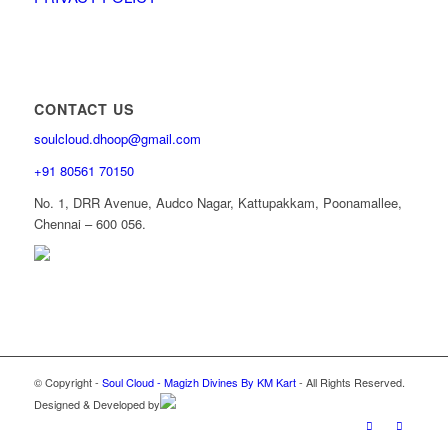
CONTACT US
soulcloud.dhoop@gmail.com
+91 80561 70150
No. 1, DRR Avenue, Audco Nagar, Kattupakkam, Poonamallee,
Chennai – 600 056.
© Copyright -
Soul Cloud - Magizh Divines By KM Kart
- All Rights Reserved.
Designed & Developed by