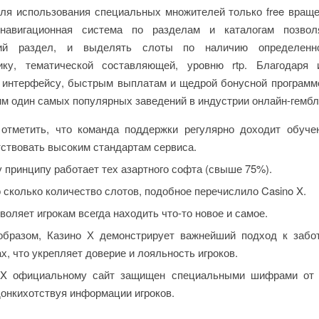
ля использования специальных множителей только free враще
 навигационная система по разделам и каталогам позвол
ий раздел, и выделять слоты по наличию определенн
ику, тематической составляющей, уровню rtp. Благодаря 
 интерфейсу, быстрым выплатам и щедрой бонусной программе
им один самых популярных заведений в индустрии онлайн-гембл
отметить, что команда поддержки регулярно доходит обуче
тствовать высоким стандартам сервиса.
 принципу работает тех азартного софта (свыше 75%).
сколько количество слотов, подобное перечислило Casino X.
воляет игрокам всегда находить что-то новое и самое.
образом, Казино Х демонстрирует важнейший подход к забо
х, что укрепляет доверие и лояльность игроков.
 X официальному сайт защищен специальными шифрами от 
донкихотствуя информации игроков.