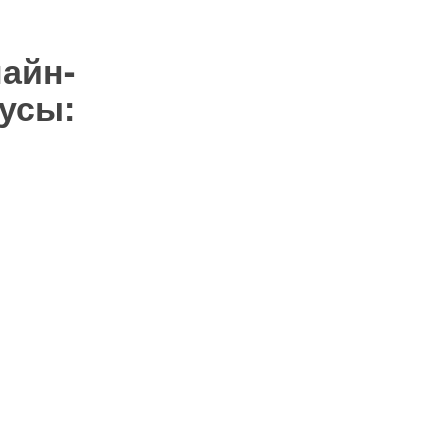
айн-
усы: