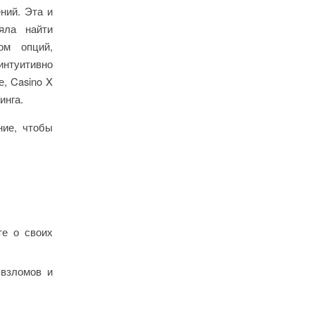
ний. Эта и
яла найти
ом опций,
интуитивно
, Casino X
инга.
ние, чтобы
те о своих
взломов и