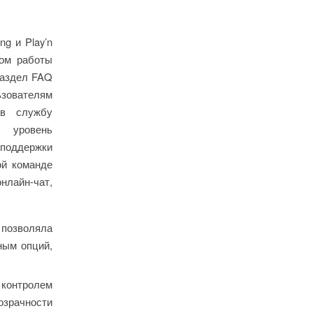
ng и Play’n
том работы
Раздел FAQ
ьзователям
 в службу
 уровень
 поддержки
ой команде
лайн-чат,
 позволяла
ным опций,
 контролем
зрачности