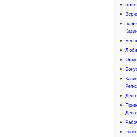
отве
Вери
полн
Кази
Бесп
Люби
Офиц
Бону
Каз
Реги
Депо
Прив
Депо
Рабо
спос