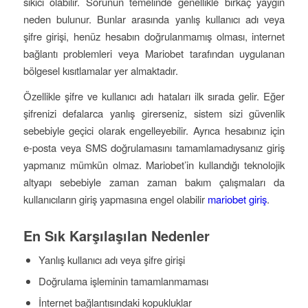
sıkıcı olabilir. Sorunun temelinde genellikle birkaç yaygın
neden bulunur. Bunlar arasında yanlış kullanıcı adı veya
şifre girişi, henüz hesabın doğrulanmamış olması, internet
bağlantı problemleri veya Mariobet tarafından uygulanan
bölgesel kısıtlamalar yer almaktadır.
Özellikle şifre ve kullanıcı adı hataları ilk sırada gelir. Eğer
şifrenizi defalarca yanlış girerseniz, sistem sizi güvenlik
sebebiyle geçici olarak engelleyebilir. Ayrıca hesabınız için
e-posta veya SMS doğrulamasını tamamlamadıysanız giriş
yapmanız mümkün olmaz. Mariobet’in kullandığı teknolojik
altyapı sebebiyle zaman zaman bakım çalışmaları da
kullanıcıların giriş yapmasına engel olabilir
mariobet giriş
.
En Sık Karşılaşılan Nedenler
Yanlış kullanıcı adı veya şifre girişi
Doğrulama işleminin tamamlanmaması
İnternet bağlantısındaki kopukluklar