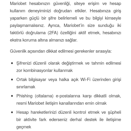
Mariobet hesabınızın güvenliği, siteye erişim ve hesap
kullanım deneyiminizi doğrudan etkiler. Hesabınıza giriş
yaparken güçlü bir şifre belirlemeli ve bu bilgiyi kimseyle
paylaşmamalısınız. Ayrıca, Mariobet’in size sunduğu iki
faktörlü doğrulama (2FA) özelliğini aktif etmek, hesabınızı
ekstra koruma altına almanızı sağlar.
Güvenlik açısından dikkat edilmesi gerekenler sırasıyla:
Şifrenizi düzenli olarak değiştirmek ve tahmin edilmesi
zor kombinasyonlar kullanmak
Ortak bilgisayar veya halka açık Wi-Fi üzerinden girişi
sınırlamak
Phishing (oltalama) e-postalarına karşı dikkatli olmak,
resmi Mariobet iletişim kanallarından emin olmak
Hesap hareketlerinizi düzenli kontrol etmek ve şüpheli
bir aktivite fark ederseniz derhal destek ile iletişime
geçmek