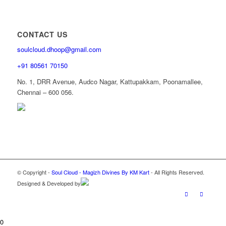
CONTACT US
soulcloud.dhoop@gmail.com
+91 80561 70150
No. 1, DRR Avenue, Audco Nagar, Kattupakkam, Poonamallee,
Chennai – 600 056.
© Copyright -
Soul Cloud - Magizh Divines By KM Kart
- All Rights Reserved.
Designed & Developed by
0