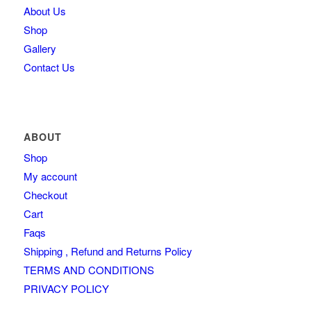
About Us
Shop
Gallery
Contact Us
ABOUT
Shop
My account
Checkout
Cart
Faqs
Shipping , Refund and Returns Policy
TERMS AND CONDITIONS
PRIVACY POLICY