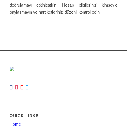
doğrulamayı etkinleştirin. Hesap bilgilerinizi kimseyle
paylaşmayın ve hareketlerinizi düzenli kontrol edin.
QUICK LINKS
Home