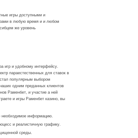
ртные игры доступными и
рами в любую время и и любом
йсибцем же уровень
ра игр и удобному интерфейсу.
ктр параестественных для ставок в
 стал популярным выбором
 наших одним преданных клиентов
ов Раменбет, и участие а ней
раете и игры Раменбет казино, вы
те необходимое информацию.
роцесс и реалистичную графику.
ащищенной среды.