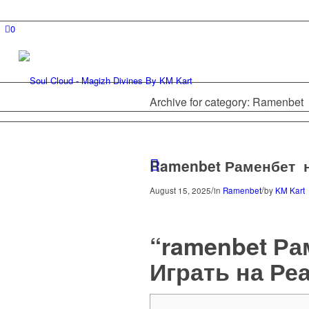
0
Archive for category: Ramenbet
Ramenbet Раменбет ️ 
/
/
August 15, 2025
in
Ramenbet
by
KM Kart
“ramenbet Рам
Играть на Ре