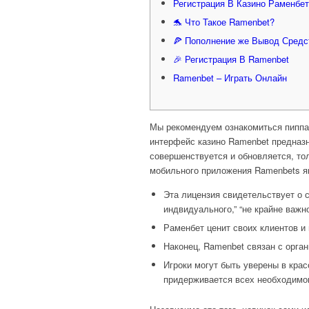
Регистрация В Казино Раменбет
🐬 Что Такое Ramenbet?
🍕 Пополнение же Вывод Средс
🎉 Регистрация В Ramenbet
Ramenbet – Играть Онлайн
Мы рекомендуем ознакомиться пиппа
интерфейс казино Ramenbet предназ
совершенствуется и обновляется, то
мобильного приложения Ramenbets я
Эта лицензия свидетельствует о 
индвидуального,” “не крайне важ
Раменбет ценит своих клиентов и
Наконец, Ramenbet связан с орга
Игроки могут быть уверены в кра
придерживается всех необходимог