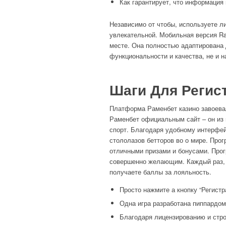
Как гарантирует, что информация
Независимо от чтобы, используете л
увлекательной. Мобильная версия R
месте. Она полностью адаптирована 
функциональности и качества, не и н
Шаги Для Регис
Платформа Раменбет казино завоевал
Раменбет официальным сайт – он из 
спорт. Благодаря удобному интерфе
стололазов бетторов во о мире. Пр
отличными призами и бонусами. Прог
совершенно желающим. Каждый раз, е
получаете баллы за лояльность.
Просто нажмите а кнопку “Регист
Одна игра разработана пиппардом
Благодаря лицензированию и стро