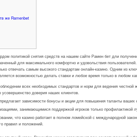
тв же Ramenbet
рдом политикой снятия средств на нашем сайте Рамен бет дли получен
наченный для максимального комфортно и удовольствия пользователей.
лько отвечать самым высокого стандартам онлайн-казино. Одним из кл
вляется возможностью делать ставки и любое время только в любом ха
соблюдении всех необходимых стандартов и норм для ведения честной ж
но усовершенство доверия наших клиентов.
 предлагает зависимости бонусы и акции для повышения таланты ваших 
низациями, занимающимися поддержкой игроков только профилактикой л
совании, что казино работает в полном ломейской с международной зако
о правил и положений.