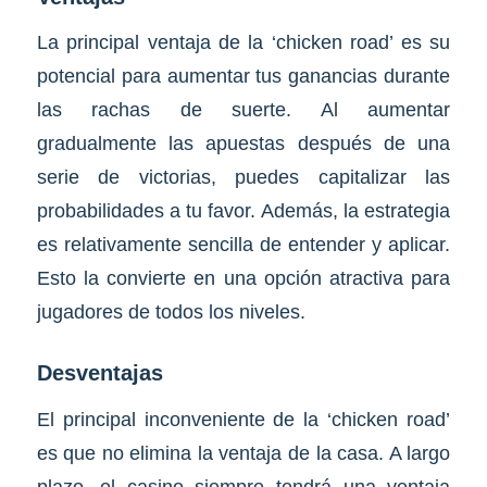
La principal ventaja de la ‘chicken road’ es su
potencial para aumentar tus ganancias durante
las rachas de suerte. Al aumentar
gradualmente las apuestas después de una
serie de victorias, puedes capitalizar las
probabilidades a tu favor. Además, la estrategia
es relativamente sencilla de entender y aplicar.
Esto la convierte en una opción atractiva para
jugadores de todos los niveles.
Desventajas
El principal inconveniente de la ‘chicken road’
es que no elimina la ventaja de la casa. A largo
plazo, el casino siempre tendrá una ventaja