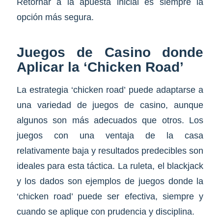
Retornar a la apuesta inicial es siempre la
opción más segura.
Juegos de Casino donde
Aplicar la ‘Chicken Road’
La estrategia ‘chicken road’ puede adaptarse a
una variedad de juegos de casino, aunque
algunos son más adecuados que otros. Los
juegos con una ventaja de la casa
relativamente baja y resultados predecibles son
ideales para esta táctica. La ruleta, el blackjack
y los dados son ejemplos de juegos donde la
‘chicken road’ puede ser efectiva, siempre y
cuando se aplique con prudencia y disciplina.