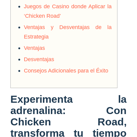
Juegos de Casino donde Aplicar la
‘Chicken Road’
Ventajas y Desventajas de la
Estrategia
Ventajas
Desventajas
Consejos Adicionales para el Éxito
Experimenta la
adrenalina: Con
Chicken Road,
transforma tu tiempo