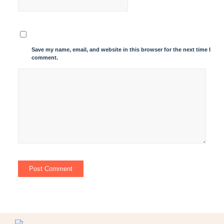
Save my name, email, and website in this browser for the next time I
comment.