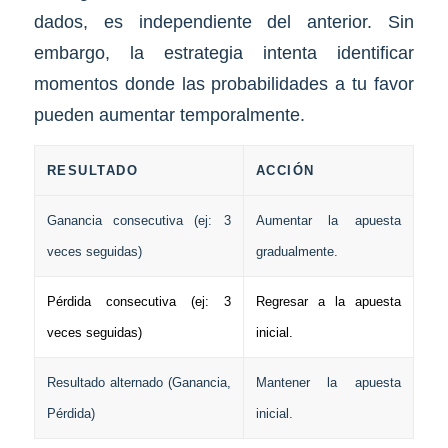
dados, es independiente del anterior. Sin
embargo, la estrategia intenta identificar
momentos donde las probabilidades a tu favor
pueden aumentar temporalmente.
RESULTADO
ACCIÓN
Ganancia consecutiva (ej: 3
Aumentar la apuesta
veces seguidas)
gradualmente.
Pérdida consecutiva (ej: 3
Regresar a la apuesta
veces seguidas)
inicial.
Resultado alternado (Ganancia,
Mantener la apuesta
Pérdida)
inicial.