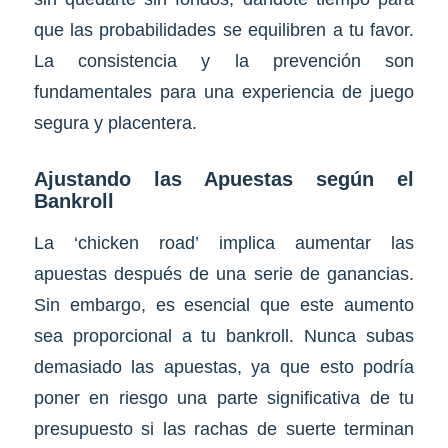
que las probabilidades se equilibren a tu favor.
La consistencia y la prevención son
fundamentales para una experiencia de juego
segura y placentera.
Ajustando las Apuestas según el
Bankroll
La ‘chicken road’ implica aumentar las
apuestas después de una serie de ganancias.
Sin embargo, es esencial que este aumento
sea proporcional a tu bankroll. Nunca subas
demasiado las apuestas, ya que esto podría
poner en riesgo una parte significativa de tu
presupuesto si las rachas de suerte terminan