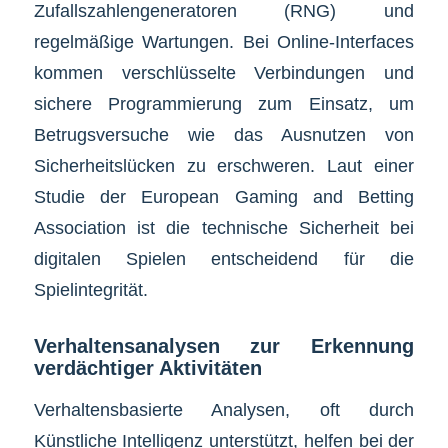
Zufallszahlengeneratoren (RNG) und
regelmäßige Wartungen. Bei Online-Interfaces
kommen verschlüsselte Verbindungen und
sichere Programmierung zum Einsatz, um
Betrugsversuche wie das Ausnutzen von
Sicherheitslücken zu erschweren. Laut einer
Studie der European Gaming and Betting
Association ist die technische Sicherheit bei
digitalen Spielen entscheidend für die
Spielintegrität.
Verhaltensanalysen zur Erkennung
verdächtiger Aktivitäten
Verhaltensbasierte Analysen, oft durch
Künstliche Intelligenz unterstützt, helfen bei der