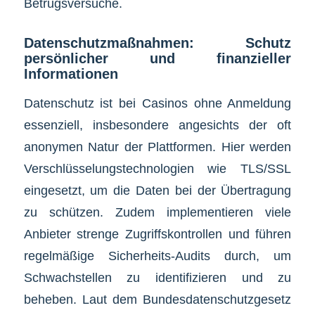
Betrugsversuche.
Datenschutzmaßnahmen: Schutz
persönlicher und finanzieller
Informationen
Datenschutz ist bei Casinos ohne Anmeldung
essenziell, insbesondere angesichts der oft
anonymen Natur der Plattformen. Hier werden
Verschlüsselungstechnologien wie TLS/SSL
eingesetzt, um die Daten bei der Übertragung
zu schützen. Zudem implementieren viele
Anbieter strenge Zugriffskontrollen und führen
regelmäßige Sicherheits-Audits durch, um
Schwachstellen zu identifizieren und zu
beheben. Laut dem Bundesdatenschutzgesetz