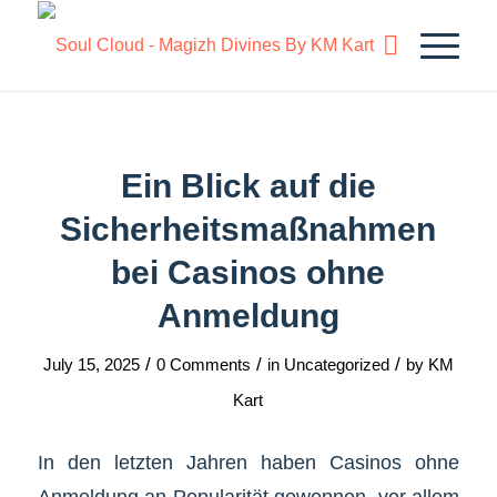
Ein Blick auf die
Sicherheitsmaßnahmen
bei Casinos ohne
Anmeldung
/
/
/
July 15, 2025
0 Comments
in
Uncategorized
by
KM
Kart
In den letzten Jahren haben Casinos ohne
Anmeldung an Popularität gewonnen, vor allem