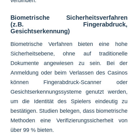
verbinden.
Biometrische Sicherheitsverfahren
(z.B. Fingerabdruck,
Gesichtserkennung)
Biometrische Verfahren bieten eine hohe
Sicherheitsebene, ohne auf traditionelle
Dokumente angewiesen zu sein. Bei der
Anmeldung oder beim Verlassen des Casinos
können Fingerabdruck-Scanner oder
Gesichtserkennungssysteme genutzt werden,
um die Identität des Spielers eindeutig zu
bestätigen. Studien belegen, dass biometrische
Methoden eine Verifizierungssicherheit von
über 99 % bieten.