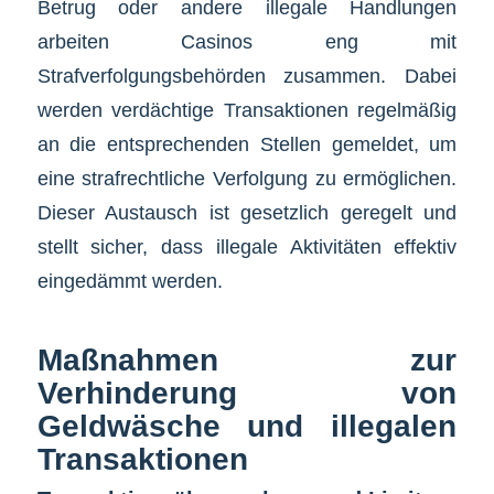
Betrug oder andere illegale Handlungen
arbeiten Casinos eng mit
Strafverfolgungsbehörden zusammen. Dabei
werden verdächtige Transaktionen regelmäßig
an die entsprechenden Stellen gemeldet, um
eine strafrechtliche Verfolgung zu ermöglichen.
Dieser Austausch ist gesetzlich geregelt und
stellt sicher, dass illegale Aktivitäten effektiv
eingedämmt werden.
Maßnahmen zur
Verhinderung von
Geldwäsche und illegalen
Transaktionen