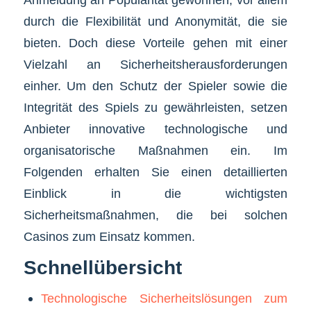
durch die Flexibilität und Anonymität, die sie
bieten. Doch diese Vorteile gehen mit einer
Vielzahl an Sicherheitsherausforderungen
einher. Um den Schutz der Spieler sowie die
Integrität des Spiels zu gewährleisten, setzen
Anbieter innovative technologische und
organisatorische Maßnahmen ein. Im
Folgenden erhalten Sie einen detaillierten
Einblick in die wichtigsten
Sicherheitsmaßnahmen, die bei solchen
Casinos zum Einsatz kommen.
Schnellübersicht
Technologische Sicherheitslösungen zum