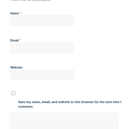
*
Name
*
Email
Website
Save my name, email, and website in this browser for the next time I
comment.