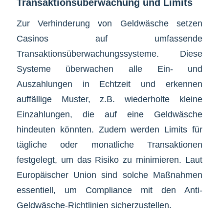
Transaktionsüberwachung und Limits
Zur Verhinderung von Geldwäsche setzen
Casinos auf umfassende
Transaktionsüberwachungssysteme. Diese
Systeme überwachen alle Ein- und
Auszahlungen in Echtzeit und erkennen
auffällige Muster, z.B. wiederholte kleine
Einzahlungen, die auf eine Geldwäsche
hindeuten könnten. Zudem werden Limits für
tägliche oder monatliche Transaktionen
festgelegt, um das Risiko zu minimieren. Laut
Europäischer Union sind solche Maßnahmen
essentiell, um Compliance mit den Anti-
Geldwäsche-Richtlinien sicherzustellen.