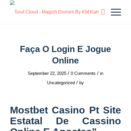
Faça O Login E Jogue
Online
/
/
September 22, 2025
0 Comments
in
/
Uncategorized
by
Mostbet Casino Pt Site
Estatal De Cassino