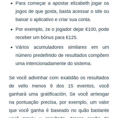
Para começar a apostar elizabeth jogar os
jogos de que gosta, basta acessar o site ou
baixar o aplicativo e criar sua conta.
Por exemplo, ze o jogador dejar €100, pode
receber um bónus para €125.
Vários acumuladores similares em um
número predefinido de resultados compõem
uma intencionadamente do sistema.
Se você adivinhar com exatidão os resultados
de vello menos 9 dos 15 eventos, você
ganhará uma gratificación. Se você arriesgar
na pontuação precisa, por exemplo, um valor
que você ganha é baseado no quão bastante