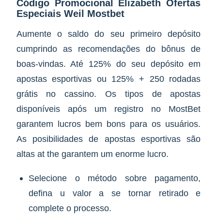
Código Promocional Elizabeth Ofertas
Especiais Weil Mostbet
Aumente o saldo do seu primeiro depósito
cumprindo as recomendações do bônus de
boas-vindas. Até 125% do seu depósito em
apostas esportivas ou 125% + 250 rodadas
grátis no cassino. Os tipos de apostas
disponíveis após um registro no MostBet
garantem lucros bem bons para os usuários.
As posibilidades de apostas esportivas são
altas at the garantem um enorme lucro.
Selecione o método sobre pagamento,
defina u valor a se tornar retirado e
complete o processo.