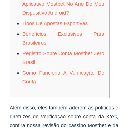
Aplicativo Mostbet No Ano De Meu
Dispositivo Android?
Tipos De Apostas Esportivas
Benefícios Exclusivos Para
Brasileiros
Registro Sobre Conta Mostbet Zero
Brasil
Como Funciona A Verificação De
Conta
Além disso, eles também aderem às políticas e
diretrizes de verificação sobre conta da KYC,
confira nossa revisão do cassino Mostbet e da