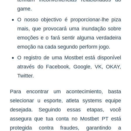
game.
O nosso objectivo é proporcionar-lhe piza
mais, que provocará uma inundação sobre
emoções e o fará sentir alguma verdadeira
emoção na cada segundo perform jogo.
O registro de uma Mostbet está disponível
através do Facebook, Google, VK, OKAY,
Twitter.
Para encontrar um acontecimiento, basta
selecionar u esporte, atleta systems equipe
desejada. Seguindo essas etapas, você
assegura que tua conta no Mostbet PT está
protegida contra fraudes, garantindo a