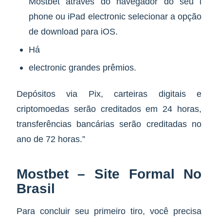
Mostbet através do navegador do seu i
phone ou iPad electronic selecionar a opção
de download para iOS.
Há
electronic grandes prêmios.
Depósitos via Pix, carteiras digitais e
criptomoedas serão creditados em 24 horas,
transferências bancárias serão creditadas no
ano de 72 horas.”
Mostbet – Site Formal No
Brasil
Para concluir seu primeiro tiro, você precisa