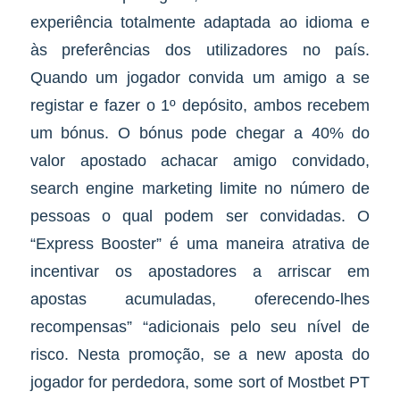
experiência totalmente adaptada ao idioma e
às preferências dos utilizadores no país.
Quando um jogador convida um amigo a se
registar e fazer o 1º depósito, ambos recebem
um bónus. O bónus pode chegar a 40% do
valor apostado achacar amigo convidado,
search engine marketing limite no número de
pessoas o qual podem ser convidadas. O
“Express Booster” é uma maneira atrativa de
incentivar os apostadores a arriscar em
apostas acumuladas, oferecendo-lhes
recompensas” “adicionais pelo seu nível de
risco. Nesta promoção, se a new aposta do
jogador for perdedora, some sort of Mostbet PT