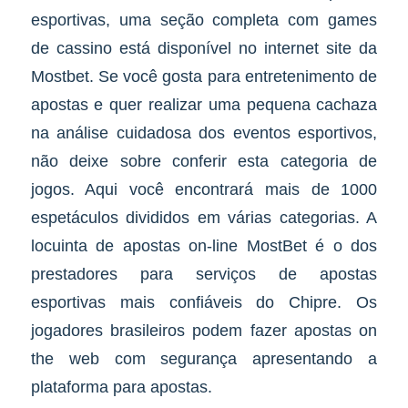
esportivas, uma seção completa com games
de cassino está disponível no internet site da
Mostbet. Se você gosta para entretenimento de
apostas e quer realizar uma pequena cachaza
na análise cuidadosa dos eventos esportivos,
não deixe sobre conferir esta categoria de
jogos. Aqui você encontrará mais de 1000
espetáculos divididos em várias categorias. A
locuinta de apostas on-line MostBet é o dos
prestadores para serviços de apostas
esportivas mais confiáveis do Chipre. Os
jogadores brasileiros podem fazer apostas on
the web com segurança apresentando a
plataforma para apostas.