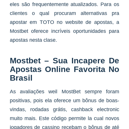
eles são frequentemente atualizados. Para os
clientes o qual procuram alternativas pra
apostar em TOTO no website de apostas, a
Mostbet oferece incríveis oportunidades para
apostas nesta clase.
Mostbet – Sua Incapere De
Apostas Online Favorita No
Brasil
As avaliações weil MostBet sempre foram
positivas, pois ela oferece um bônus de boas-
vindas, rodadas grátis, cashback electronic
muito mais. Este código permite la cual novos
jogadores de cassino recebam o bônus de até