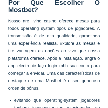
Por Que Escolher O
Mostbet?
Nosso are living casino oferece mesas para
todos operating system tipos de jogadores. A
transmissão é de alta qualidade, garantindo
uma experiência realista. Explore as mesas e
tire vantagem as opções ao vivo que nossa
plataforma oferece. Após a instalação, angra o
app electronic faça login mhh sua conta para
começar a envidar. Uma das características de
destaque de uma Mostbet é o seu generoso
orden de bônus.
evitando que operating-system jogadores
tenham inconveniencias relacionados ao