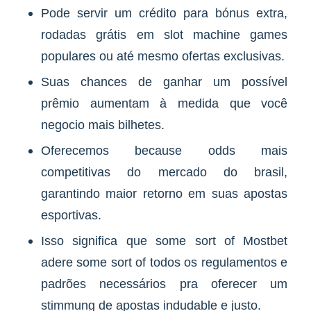
Pode servir um crédito para bónus extra,
rodadas grátis em slot machine games
populares ou até mesmo ofertas exclusivas.
Suas chances de ganhar um possível
prêmio aumentam à medida que você
negocio mais bilhetes.
Oferecemos because odds mais
competitivas do mercado do brasil,
garantindo maior retorno em suas apostas
esportivas.
Isso significa que some sort of Mostbet
adere some sort of todos os regulamentos e
padrões necessários pra oferecer um
stimmung de apostas indudable e justo.