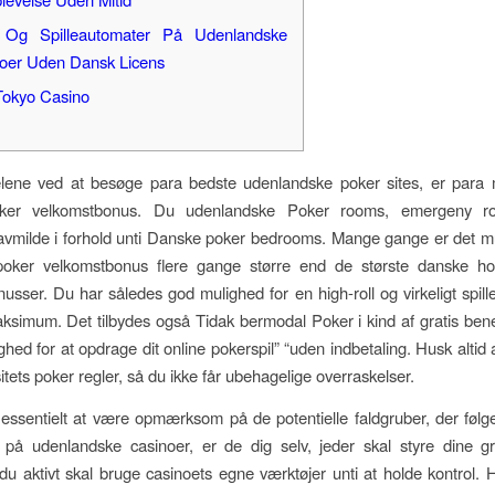
s Og Spilleautomater På Udenlandske
oer Uden Dansk Licens
Tokyo Casino
elene ved at besøge para bedste udenlandske poker sites, er para 
ker velkomstbonus. Du udenlandske Poker rooms, emergeny r
vmilde i forhold unti Danske poker bedrooms. Mange gange er det mu
poker velkomstbonus flere gange større end de største danske h
usser. Du har således god mulighed for en high-roll og virkeligt spill
aksimum. Det tilbydes også Tidak bermodal Poker i kind af gratis benef
hed for at opdrage dit online pokerspil” “uden indbetaling. Husk altid a
itets poker regler, så du ikke får ubehagelige overraskelser.
essentielt at være opmærksom på de potentielle faldgruber, der føl
r på udenlandske casinoer, er de dig selv, jeder skal styre dine g
 du aktivt skal bruge casinoets egne værktøjer unti at holde kontrol. 