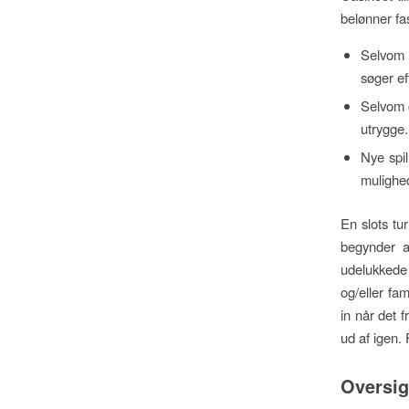
belønner fas
Selvom 
søger ef
Selvom c
utrygge.
Nye spil
mulighed
En slots tu
begynder at
udelukkede 
og/eller fa
in når det 
ud af igen.
Oversig