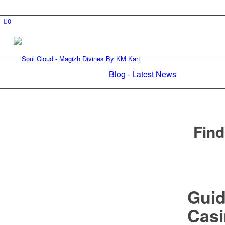
0
Blog - Latest News
Find
Guid
Casi