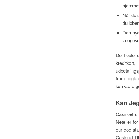
hjemmes
Når du s
du løber
Den nye 
længeve
De fleste 
kreditkort
udbetalings
from nogle 
kan være geb
Kan Jeg
Casinoet un
Neteller fo
our god sta
Casinoet ti