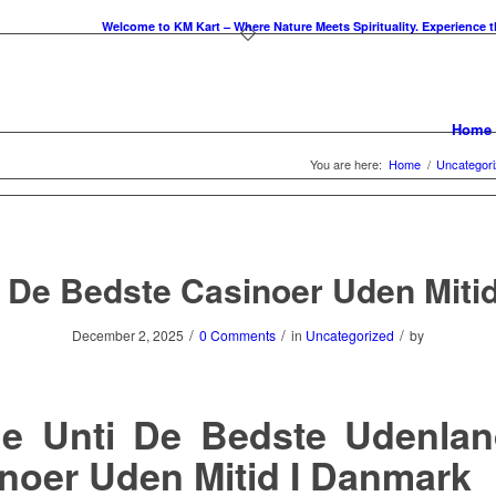
Welcome to KM Kart – Where Nature Meets Spirituality. Experience the esse
Home
You are here:
Home
/
Uncategor
 De Bedste Casinoer Uden Miti
/
/
/
December 2, 2025
0 Comments
in
Uncategorized
by
e Unti De Bedste Udenla
noer Uden Mitid I Danmark