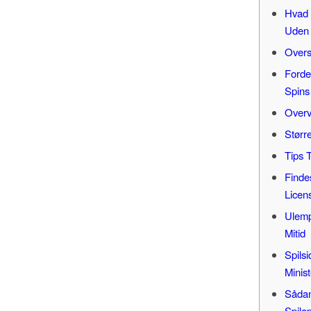
Hvad
Uden 
Overs
Forde
Spins
Overv
Størr
Tips T
Finde
Licen
Ulem
Mitid
Spils
Minist
Såda
Spilo