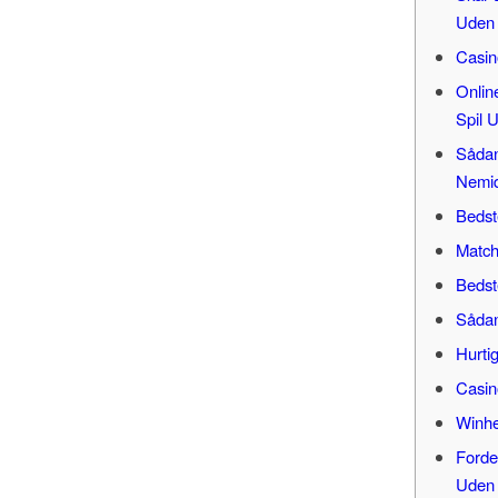
Uden 
Casin
Onlin
Spil 
Sådan
Nemi
Bedst
Matc
Bedst
Sådan
Hurti
Casin
Winhe
Forde
Uden 