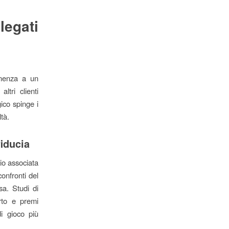
legati
enenza a un
ltri clienti
ico spinge i
ltà.
fiducia
hio associata
confronti del
sa. Studi di
rto e premi
di gioco più