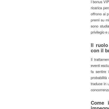
I bonus VIP
ricarica per
offrono ai 
premi su mi
sono studia
privilegio 
Il ruol
con il 
Il trattame
eventi esclu
fa sentire
probabilità
traduce in 
concorrenz
Come i
impegn