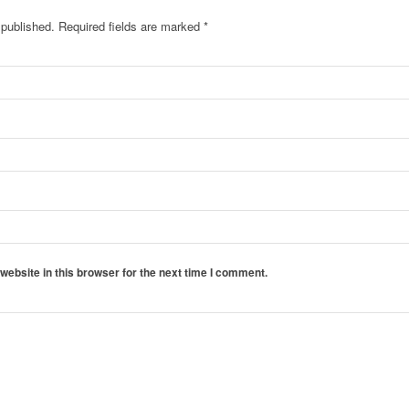
 published.
Required fields are marked
*
ebsite in this browser for the next time I comment.