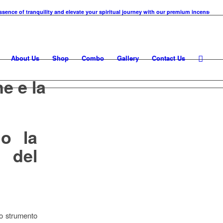
of tranquility and elevate your spiritual journey with our premium incense cones. At
About Us
Shop
Combo
Gallery
Contact Us
e e la
o la
a del
no strumento