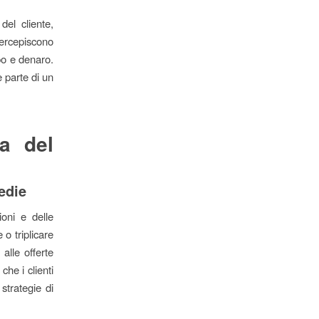
el cliente,
percepiscono
po e denaro.
e parte di un
ta del
edie
ioni e delle
o triplicare
 alle offerte
che i clienti
strategie di