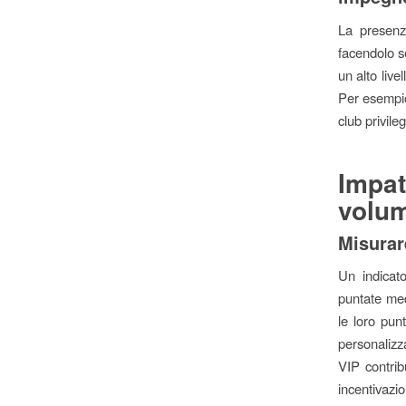
La presenz
facendolo s
un alto liv
Per esempio,
club privile
Impat
volum
Misurar
Un indicato
puntate med
le loro punt
personalizza
VIP contrib
incentivazi