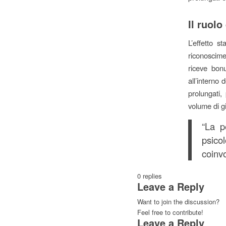
Il ruol
L’effetto s
riconoscime
riceve bonu
all’interno
prolungati,
volume di gi
“La p
psicol
coinv
0
replies
Leave a Reply
Want to join the discussion?
Feel free to contribute!
Leave a Reply