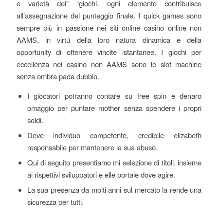
e varietà dei” “giochi, ogni elemento contribuisce
all’assegnazione del punteggio finale. I quick games sono
sempre più in passione nei siti online casino online non
AAMS, in virtú della loro natura dinamica e della
opportunity di ottenere vincite istantanee. I giochi per
eccellenza nei casino non AAMS sono le slot machine
senza ombra pada dubbio.
I giocatori potranno contare su free spin e denaro
omaggio per puntare mother senza spendere i propri
soldi.
Deve individuo competente, credibile elizabeth
responsabile per mantenere la sua abuso.
Qui di seguito presentiamo mi selezione di titoli, insieme
ai rispettivi sviluppatori e elle portale dove agire.
La sua presenza da molti anni sul mercato la rende una
sicurezza per tutti.