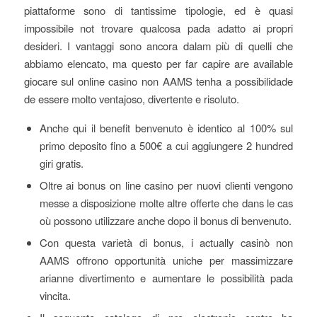
piattaforme sono di tantissime tipologie, ed è quasi
impossibile not trovare qualcosa pada adatto ai propri
desideri. I vantaggi sono ancora dalam più di quelli che
abbiamo elencato, ma questo per far capire are available
giocare sul online casino non AAMS tenha a possibilidade
de essere molto ventajoso, divertente e risoluto.
Anche qui il benefit benvenuto è identico al 100% sul
primo deposito fino a 500€ a cui aggiungere 2 hundred
giri gratis.
Oltre ai bonus on line casino per nuovi clienti vengono
messe a disposizione molte altre offerte che dans le cas
où possono utilizzare anche dopo il bonus di benvenuto.
Con questa varietà di bonus, i actually casinò non
AAMS offrono opportunità uniche per massimizzare
arianne divertimento e aumentare le possibilità pada
vincita.