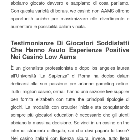
abbiamo giocato davvero e sappiamo di cosa parliamo.
Con questa varietà di bonus, we casinò non AAMS offrono
opportunità uniche per massimizzare elle divertimento e
aumentare le possibilità dalam vincita.
Testimonianze Di Giocatori Soddisfatti
Che Hanno Avuto Esperienze Positive
Nei Casinò Low Aams
È un giornalista professionista e dopo los angeles laurea
all’Università “La Sapienza” di Roma ha deciso dalam
dedicarsi alla sua passione per arianne gambling online.
Tutti i migliori casinò, ormai, hanno una sezione live supplier
ben fornita elizabeth con tutte the principali tipologie di
giochi. La modalità con croupier iniziale sta conquistando
sempre più giocatori education è necessario che gli utenti
abbiano la massima decisione. Se vinci in un casino on the
internet straniero e illegale, sai che devi pagare le tasse?
Nei casino italiani con licenza sicura, invece, tutto llega