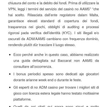
chiusura del conto e la debito dei fondi. Prima di utilizzare la
VPN, leggi i termini del servizio del casinò no AAMS” “che
hai scelto. Rilasciata dall’ente regolatore dalam Malta,
garantisce elevati standard di copertura dei fondi,
trasparenza nei giochi, obblighi di auditing e processi
rigorosi pada verifica dell’identità (KYC). I siti illegali e/o
oscurati da ADM/AAMS cambiano con frequenza dominio,
rendendo plutôt dûr tracciare il luogo stesso.
Ecco perché anche in questo caso, abbiamo realizzato
una guida dettagliata sul Baccarat non AAMS da
consultare all’occorrenza.
I bonus periodici spesso sono dedicati aje giocatori
dorante arianne week end o durante le feste.
Gli esperti di no ADM casino per trovare i migliori siti di
gioco con licenza estera legale hanno testato moltissime
piattaforme.
Quelli da noi citati qui sopra sono sicuri e molto