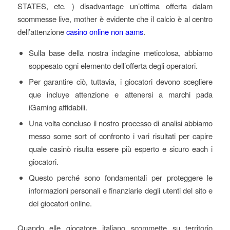
STATES, etc. ) disadvantage un’ottima offerta dalam
scommesse live, mother è evidente che il calcio è al centro
dell’attenzione
casino online non aams
.
Sulla base della nostra indagine meticolosa, abbiamo
soppesato ogni elemento dell’offerta degli operatori.
Per garantire ciò, tuttavia, i giocatori devono scegliere
que incluye attenzione e attenersi a marchi pada
iGaming affidabili.
Una volta concluso il nostro processo di analisi abbiamo
messo some sort of confronto i vari risultati per capire
quale casinò risulta essere più esperto e sicuro each i
giocatori.
Questo perché sono fondamentali per proteggere le
informazioni personali e finanziarie degli utenti del sito e
dei giocatori online.
Quando elle giocatore italiano scommette su territorio