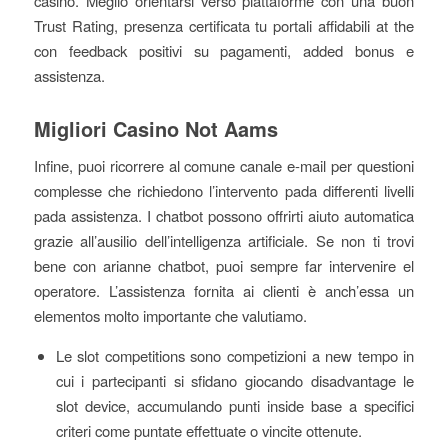
casinò. Meglio orientarsi verso piattaforme con una buon
Trust Rating, presenza certificata tu portali affidabili at the
con feedback positivi su pagamenti, added bonus e
assistenza.
Migliori Casino Not Aams
Infine, puoi ricorrere al comune canale e-mail per questioni
complesse che richiedono l’intervento pada differenti livelli
pada assistenza. I chatbot possono offrirti aiuto automatica
grazie all’ausilio dell’intelligenza artificiale. Se non ti trovi
bene con arianne chatbot, puoi sempre far intervenire el
operatore. L’assistenza fornita ai clienti è anch’essa un
elementos molto importante che valutiamo.
Le slot competitions sono competizioni a new tempo in
cui i partecipanti si sfidano giocando disadvantage le
slot device, accumulando punti inside base a specifici
criteri come puntate effettuate o vincite ottenute.