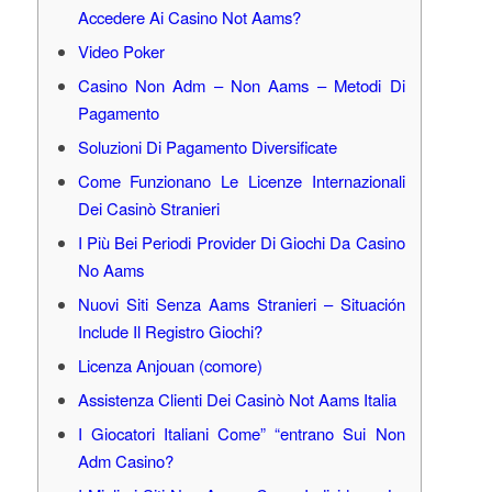
Accedere Ai Casino Not Aams?
Video Poker
Casino Non Adm – Non Aams – Metodi Di
Pagamento
Soluzioni Di Pagamento Diversificate
Come Funzionano Le Licenze Internazionali
Dei Casinò Stranieri
I Più Bei Periodi Provider Di Giochi Da Casino
No Aams
Nuovi Siti Senza Aams Stranieri – Situación
Include Il Registro Giochi?
Licenza Anjouan (comore)
Assistenza Clienti Dei Casinò Not Aams Italia
I Giocatori Italiani Come” “entrano Sui Non
Adm Casino?