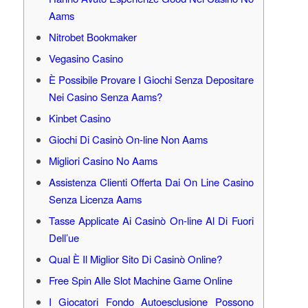
Aams
Nitrobet Bookmaker
Vegasino Casino
È Possibile Provare I Giochi Senza Depositare
Nei Casino Senza Aams?
Kinbet Casino
Giochi Di Casinò On-line Non Aams
Migliori Casino No Aams
Assistenza Clienti Offerta Dai On Line Casino
Senza Licenza Aams
Tasse Applicate Ai Casinò On-line Al Di Fuori
Dell’ue
Qual È Il Miglior Sito Di Casinò Online?
Free Spin Alle Slot Machine Game Online
I Giocatori Fondo Autoesclusione Possono