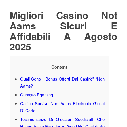
Migliori Casino Not
Aams Sicuri E
Affidabili A Agosto
2025
Content
Quali Sono I Bonus Offerti Dai Casinò” “Non
Aams?
Curaçao Egaming
Casino Survive Non Aams Electronic Giochi
Di Carte
Testimonianze Di Giocatori Soddisfatti Che
Hanno Avuto Esperienze Good Nei Casinò No