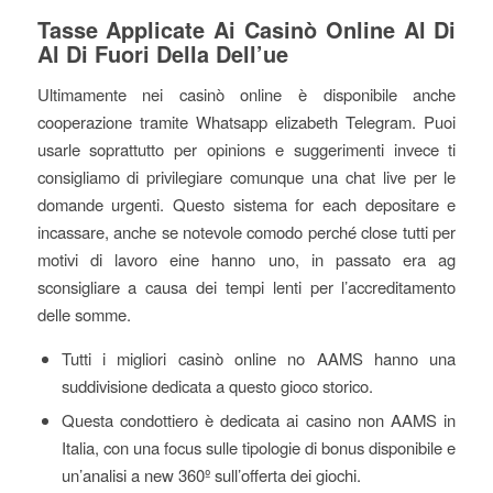
Tasse Applicate Ai Casinò Online Al Di
Al Di Fuori Della Dell’ue
Ultimamente nei casinò online è disponibile anche
cooperazione tramite Whatsapp elizabeth Telegram. Puoi
usarle soprattutto per opinions e suggerimenti invece ti
consigliamo di privilegiare comunque una chat live per le
domande urgenti. Questo sistema for each depositare e
incassare, anche se notevole comodo perché close tutti per
motivi di lavoro eine hanno uno, in passato era ag
sconsigliare a causa dei tempi lenti per l’accreditamento
delle somme.
Tutti i migliori casinò online no AAMS hanno una
suddivisione dedicata a questo gioco storico.
Questa condottiero è dedicata ai casino non AAMS in
Italia, con una focus sulle tipologie di bonus disponibile e
un’analisi a new 360º sull’offerta dei giochi.