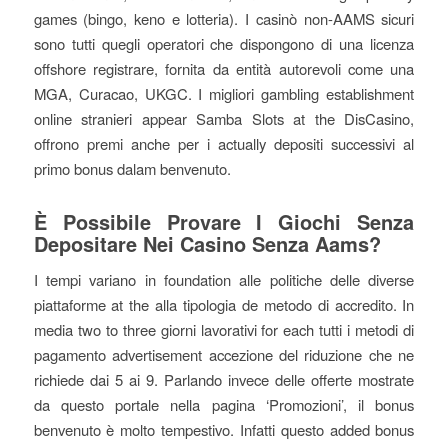
games (bingo, keno e lotteria). I casinò non-AAMS sicuri
sono tutti quegli operatori che dispongono di una licenza
offshore registrare, fornita da entità autorevoli come una
MGA, Curacao, UKGC. I migliori gambling establishment
online stranieri appear Samba Slots at the DisCasino,
offrono premi anche per i actually depositi successivi al
primo bonus dalam benvenuto.
È Possibile Provare I Giochi Senza
Depositare Nei Casino Senza Aams?
I tempi variano in foundation alle politiche delle diverse
piattaforme at the alla tipologia de metodo di accredito. In
media two to three giorni lavorativi for each tutti i metodi di
pagamento advertisement accezione del riduzione che ne
richiede dai 5 ai 9. Parlando invece delle offerte mostrate
da questo portale nella pagina ‘Promozioni’, il bonus
benvenuto è molto tempestivo. Infatti questo added bonus