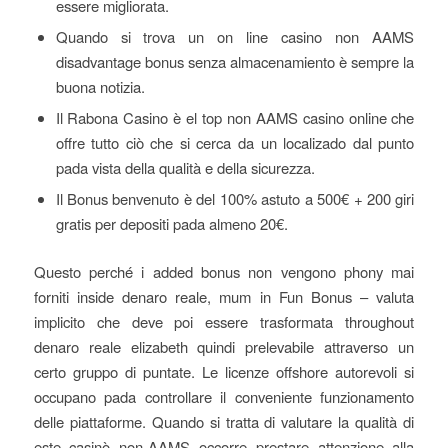
essere migliorata.
Quando si trova un on line casino non AAMS
disadvantage bonus senza almacenamiento è sempre la
buona notizia.
Il Rabona Casino è el top non AAMS casino online che
offre tutto ciò che si cerca da un localizado dal punto
pada vista della qualità e della sicurezza.
Il Bonus benvenuto è del 100% astuto a 500€ + 200 giri
gratis per depositi pada almeno 20€.
Questo perché i added bonus non vengono phony mai
forniti inside denaro reale, mum in Fun Bonus – valuta
implicito che deve poi essere trasformata throughout
denaro reale elizabeth quindi prelevabile attraverso un
certo gruppo di puntate. Le licenze offshore autorevoli si
occupano pada controllare il conveniente funzionamento
delle piattaforme. Quando si tratta di valutare la qualità di
este casinò non-AAMS occorre prestare attenzione alla