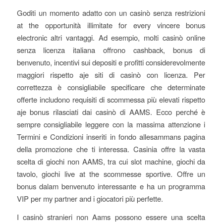
Goditi un momento adatto con un casinò senza restrizioni
at the opportunità illimitate for every vincere bonus
electronic altri vantaggi. Ad esempio, molti casinò online
senza licenza italiana offrono cashback, bonus di
benvenuto, incentivi sui depositi e profitti considerevolmente
maggiori rispetto aje siti di casinò con licenza. Per
correttezza è consigliabile specificare che determinate
offerte includono requisiti di scommessa più elevati rispetto
aje bonus rilasciati dai casinò di AAMS. Ecco perché è
sempre consigliabile leggere con la massima attenzione i
Termini e Condizioni inseriti in fondo allesammans pagina
della promozione che ti interessa. Casinia offre la vasta
scelta di giochi non AAMS, tra cui slot machine, giochi da
tavolo, giochi live at the scommesse sportive. Offre un
bonus dalam benvenuto interessante e ha un programma
VIP per my partner and i giocatori più perfette.
I casinò stranieri non Aams possono essere una scelta