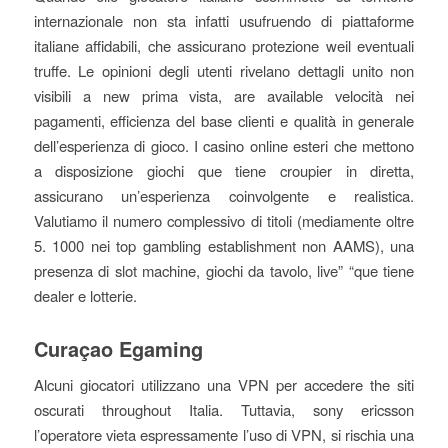
internazionale non sta infatti usufruendo di piattaforme
italiane affidabili, che assicurano protezione weil eventuali
truffe. Le opinioni degli utenti rivelano dettagli unito non
visibili a new prima vista, are available velocità nei
pagamenti, efficienza del base clienti e qualità in generale
dell’esperienza di gioco. I casino online esteri che mettono
a disposizione giochi que tiene croupier in diretta,
assicurano un’esperienza coinvolgente e realistica.
Valutiamo il numero complessivo di titoli (mediamente oltre
5. 1000 nei top gambling establishment non AAMS), una
presenza di slot machine, giochi da tavolo, live” “que tiene
dealer e lotterie.
Curaçao Egaming
Alcuni giocatori utilizzano una VPN per accedere the siti
oscurati throughout Italia. Tuttavia, sony ericsson
l’operatore vieta espressamente l’uso di VPN, si rischia una