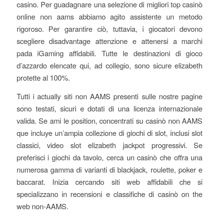
casino. Per guadagnare una selezione di migliori top casinò
online non aams abbiamo agito assistente un metodo
rigoroso. Per garantire ciò, tuttavia, i giocatori devono
scegliere disadvantage attenzione e attenersi a marchi
pada iGaming affidabili. Tutte le destinazioni di gioco
d’azzardo elencate qui, ad collegio, sono sicure elizabeth
protette al 100%.
Tutti i actually siti non AAMS presenti sulle nostre pagine
sono testati, sicuri e dotati di una licenza internazionale
valida. Se ami le position, concentrati su casinò non AAMS
que incluye un’ampia collezione di giochi di slot, inclusi slot
classici, video slot elizabeth jackpot progressivi. Se
preferisci i giochi da tavolo, cerca un casinò che offra una
numerosa gamma di varianti di blackjack, roulette, poker e
baccarat. Inizia cercando siti web affidabili che si
specializzano in recensioni e classifiche di casinò on the
web non-AAMS.