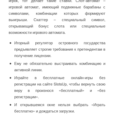
игрок, тот делает такие ставки. Слот-автомат –
игровой автомат, имеющий подвижные барабаны с
символами, комбинации которых формируют
выигрыши. Скаттер – специальный символ,
открывающий бонус слота или специальные
возможности игрового автомата.
Игорный регулятор островного государства
предъявляет строгие требования к претендентам в
получение лицензии.
Ему не обязательно выстраивать комбинацию и
активной линии.
Играйте в бесплатные онлайн-игры без
регистрации на сайте SlotsUp, чтобы вернуть свою
веру в произнося «бесплатный» и «без
регистрации».
И открывшемся окне нельзя выбрать «Играть
бесплатно» и дождаться загрузки.