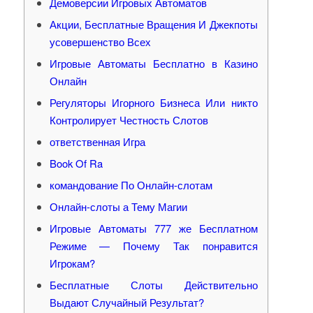
Демоверсии Игровых Автоматов
Акции, Бесплатные Вращения И Джекпоты
усовершенство Всех
Игровые Автоматы Бесплатно в Казино
Онлайн
Регуляторы Игорного Бизнеса Или никто
Контролирует Честность Слотов
ответственная Игра
Book Of Ra
командование По Онлайн-слотам
Онлайн-слоты а Тему Магии
Игровые Автоматы 777 же Бесплатном
Режиме — Почему Так понравится
Игрокам?
Бесплатные Слоты Действительно
Выдают Случайный Результат?