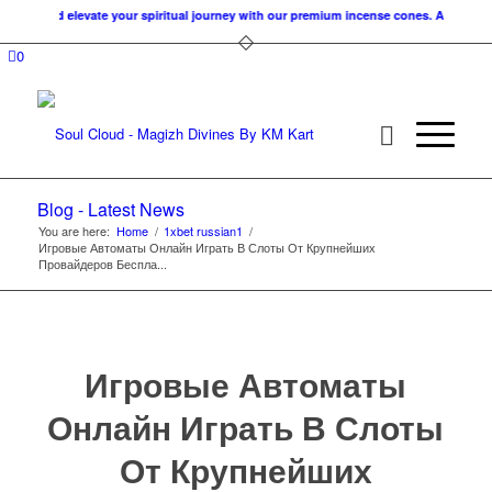
and elevate your spiritual journey with our premium incense cones. At KM Kart, we’re
0
Blog - Latest News
You are here:
Home
/
1xbet russian1
/
Игровые Автоматы Онлайн Играть В Слоты От Крупнейших
Провайдеров Беспла...
Игровые Автоматы
Онлайн Играть В Слоты
От Крупнейших