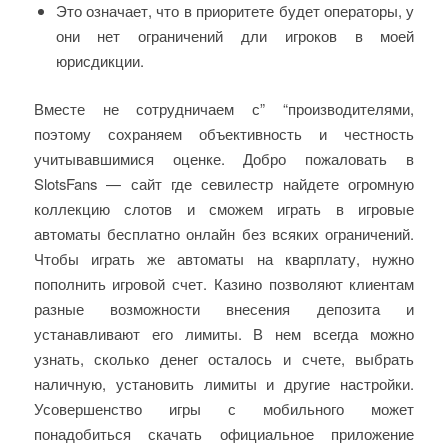
Это означает, что в приоритете будет операторы, у
они нет ограничений дли игроков в моей
юрисдикции.
Вместе не сотрудничаем с” “производителями,
поэтому сохраняем объективность и честность
учитывавшимися оценке. Добро пожаловать в
SlotsFans — сайт где севилестр найдете огромную
коллекцию слотов и сможем играть в игровые
автоматы бесплатно онлайн без всяких ограничений.
Чтобы играть же автоматы на кварплату, нужно
пополнить игровой счет. Казино позволяют клиентам
разные возможности внесения депозита и
устанавливают его лимиты. В нем всегда можно
узнать, сколько денег осталось и счете, выбрать
наличную, установить лимиты и другие настройки.
Усовершенство игры с мобильного может
понадобиться скачать официальное приложение