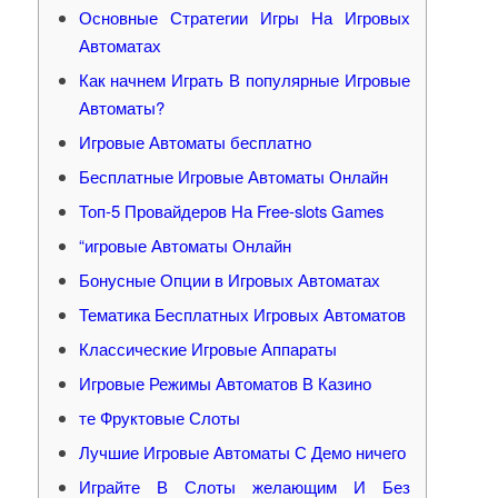
Основные Стратегии Игры На Игровых
Автоматах
Как начнем Играть В популярные Игровые
Автоматы?
Игровые Автоматы бесплатно
Бесплатные Игровые Автоматы Онлайн
Топ-5 Провайдеров На Free-slots Games
“игровые Автоматы Онлайн
Бонусные Опции в Игровых Автоматах
Тематика Бесплатных Игровых Автоматов
Классические Игровые Аппараты
Игровые Режимы Автоматов В Казино
те Фруктовые Слоты
Лучшие Игровые Автоматы С Демо ничего
Играйте В Слоты желающим И Без