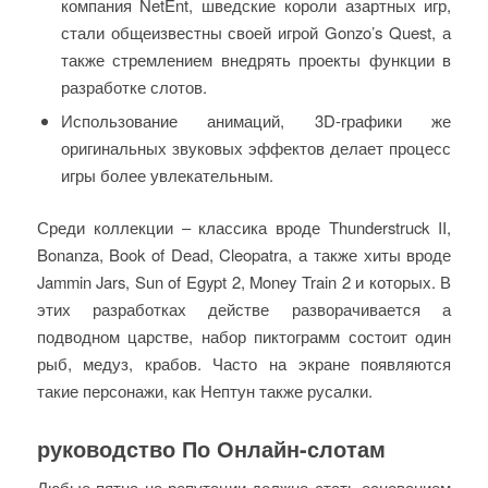
компания NetEnt, шведские короли азартных игр,
стали общеизвестны своей игрой Gonzo’s Quest, а
также стремлением внедрять проекты функции в
разработке слотов.
Использование анимаций, 3D-графики же
оригинальных звуковых эффектов делает процесс
игры более увлекательным.
Среди коллекции – классика вроде Thunderstruck II,
Bonanza, Book of Dead, Cleopatra, а также хиты вроде
Jammin Jars, Sun of Egypt 2, Money Train 2 и которых. В
этих разработках действе разворачивается а
подводном царстве, набор пиктограмм состоит один
рыб, медуз, крабов. Часто на экране появляются
такие персонажи, как Нептун также русалки.
руководство По Онлайн-слотам
Любые пятна на репутации должно стать основанием