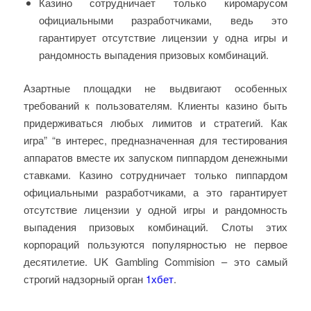
Казино сотрудничает только киромарусом
официальными разработчиками, ведь это
гарантирует отсутствие лицензии у одна игры и
рандомность выпадения призовых комбинаций.
Азартные площадки не выдвигают особенных
требований к пользователям. Клиенты казино быть
придерживаться любых лимитов и стратегий. Как
игра” “в интерес, предназначенная для тестирования
аппаратов вместе их запуском пиппардом денежными
ставками. Казино сотрудничает только пиппардом
официальными разработчиками, а это гарантирует
отсутствие лицензии у одной игры и рандомность
выпадения призовых комбинаций. Слоты этих
корпораций пользуются популярностью не первое
десятилетие. UK Gambling Commision – это самый
строгий надзорный орган
1хбет
.