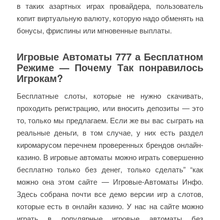
в таких азартных играх провайдера, пользователь
копит виртуальную валюту, которую надо обменять на
бонусы, фриспины или мгновенные выплаты.
Игровые Автоматы 777 а Бесплатном
Режиме — Почему Так понравилось
Игрокам?
Бесплатные слоты, которые не нужно скачивать,
проходить регистрацию, или вносить депозиты — это
то, только мы предлагаем. Если же вы вас сыграть на
реальные деньги, в том случае, у них есть раздел
киромарусом перечнем проверенных брендов онлайн-
казино. В игровые автоматы можно играть совершенно
бесплатно только без денег, только сделать” “как
можно она этом сайте — Игровые-Автоматы Инфо.
Здесь собрана почти все демо версии игр а слотов,
которые есть в онлайн казино. У нас на сайте можно
играть в популярные игровые автоматы без