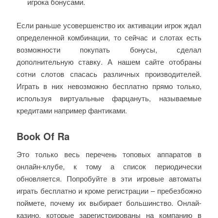
игрока бонусами.
Если раньше усовершенство их активации игрок ждал
определенной комбинации, то сейчас и слотах есть
возможности покупать бонусы, сделал
дополнительную ставку. А нашем сайте отобраны
сотни слотов спасась различных производителей.
Играть в них невозможно бесплатно прямо только,
используя виртуальные фарцануть, называемые
кредитами например фантиками.
Book Of Ra
Это только весь перечень топовых аппаратов в
онлайн-клубе, к тому а список периодически
обновляется. Попробуйте в эти игровые автоматы
играть бесплатно и кроме регистрации – пребезбожно
поймете, почему их выбирает большинство. Онлай-
казино, которые зарегистрированы на компанию в