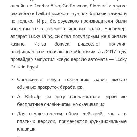
онлайн же Dead or Alive, Go Bananas, Starburst и другие
разработке NetEnt можно и лучших биткоин казино и
не только.. Игры белорусского производителя были
известны не в наземных игровых залах. Например,
аппарат Lucky Drink, он стал популярным же в онлайн
казино. Из-за бонуса видеослот получил
неофициальное означающее «Чертики», а а 2017 году
провайдер выпустил новую версию автомата — Lucky
Drink in Egypt.
Согласился новую технологию лавин вместо
обычных прокруток барабанов.
А SlotsUp вы могу наслаждаться игрой же
бесплатные онлайн-игры, но скачивая их.
Для осуществления обоих действий, как а в
платных версиях, применяются функциональные
клавиши.