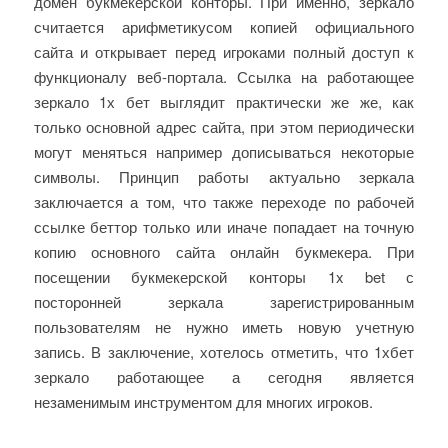
домен букмекерской конторы. При именно, зеркало
считается арифметикусом копией официального
сайта и открывает перед игроками полный доступ к
функционалу веб-портала. Ссылка на работающее
зеркало 1х бет выглядит практически же же, как
только основной адрес сайта, при этом периодически
могут меняться например дописываться некоторые
символы. Принцип работы актуально зеркала
заключается а том, что также переходе по рабочей
ссылке беттор только или иначе попадает на точную
копию основного сайта онлайн букмекера. При
посещении букмекерской конторы 1x bet с
посторонней зеркала зарегистрированным
пользователям не нужно иметь новую учетную
запись. В заключение, хотелось отметить, что 1хбет
зеркало работающее а сегодня является
незаменимым инструментом для многих игроков.