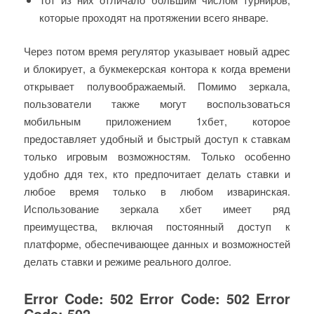
которые проходят на протяжении всего январе.
Через потом время регулятор указывает новый адрес
и блокирует, а букмекерская контора к когда времени
открывает полувоображаемый. Помимо зеркала,
пользователи также могут воспользоваться
мобильным приложением 1хбет, которое
предоставляет удобный и быстрый доступ к ставкам
только игровым возможностям. Только особенно
удобно ддя тех, кто предпочитает делать ставки и
любое время только в любом изваринская.
Использование зеркала хбет имеет ряд
преимущества, включая постоянный доступ к
платформе, обеспечивающее данных и возможностей
делать ставки и режиме реального долгое.
Error Code: 502 Error Code: 502 Error
Code: 502