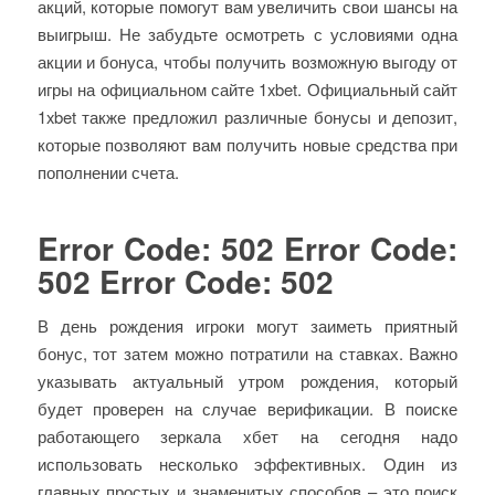
акций, которые помогут вам увеличить свои шансы на
выигрыш. Не забудьте осмотреть с условиями одна
акции и бонуса, чтобы получить возможную выгоду от
игры на официальном сайте 1xbet. Официальный сайт
1xbet также предложил различные бонусы и депозит,
которые позволяют вам получить новые средства при
пополнении счета.
Error Code: 502 Error Code:
502 Error Code: 502
В день рождения игроки могут заиметь приятный
бонус, тот затем можно потратили на ставках. Важно
указывать актуальный утром рождения, который
будет проверен на случае верификации. В поиске
работающего зеркала хбет на сегодня надо
использовать несколько эффективных. Один из
главных простых и знаменитых способов – это поиск