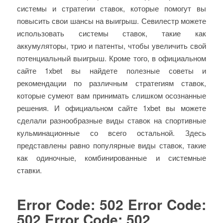
системы и стратегии ставок, которые помогут вы
повысить свои шансы на выигрыш. Севилестр можете
использовать системы ставок, такие как
аккумуляторы, трио и патенты, чтобы увеличить свой
потенциальный выигрыш. Кроме того, в официальном
сайте 1xbet вы найдете полезные советы и
рекомендации по различным стратегиям ставок,
которые сумеют вам принимать слишком осознанные
решения. И официальном сайте 1xbet вы можете
сделали разнообразные виды ставок на спортивные
кульминационные со всего остальной. Здесь
представлены равно популярные виды ставок, такие
как одиночные, комбинированные и системные
ставки.
Error Code: 502 Error Code:
502 Error Code: 502