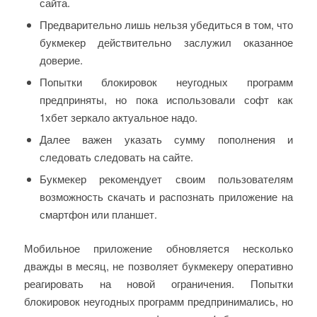
сайта.
Предварительно лишь нельзя убедиться в том, что
букмекер действительно заслужил оказанное
доверие.
Попытки блокировок неугодных программ
предприняты, но пока использовали софт как
1хбет зеркало актуальное надо.
Далее важен указать сумму пополнения и
следовать следовать на сайте.
Букмекер рекомендует своим пользователям
возможность скачать и распознать приложение на
смартфон или планшет.
Мобильное приложение обновляется несколько
дважды в месяц, не позволяет букмекеру оперативно
реагировать на новой ограничения. Попытки
блокировок неугодных программ предпринимались, но