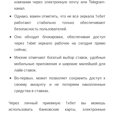
компании через электронную почту или Telegram-
канал.
Однако, важен отметить, что не все зеркала 1хбет
работают стабильно только обеспечивают
безопасность пользователей.
Оно обходит блокировки, обеспечивая доступ
через 1xbet зеркало рабочее на сегодня прямо
сейчас.
Многие отмечают богатый выбор ставок, удобные
мобильные приложения и широкие малейшей для
лайв-ставок.
Во-первых, может позволяет сохранить доступ к
своему аккаунту и не потеряем накопленные
средства в ставках.
Через личный приемную 1хбет вы можешь
использовать банковские карты, электронные