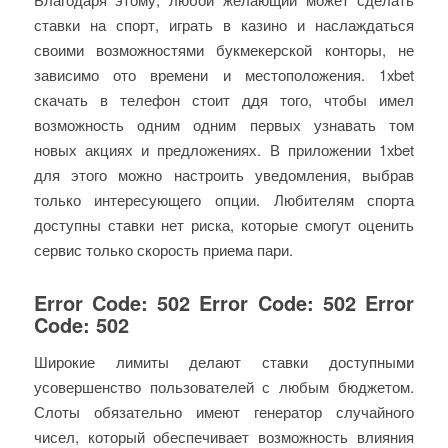
ставки на спорт, играть в казино и наслаждаться
своими возможностями букмекерской конторы, не
зависимо ото времени и местоположения. 1xbet
скачать в телефон стоит ддя того, чтобы имел
возможность одним одним первых узнавать том
новых акциях и предложениях. В приложении 1xbet
для этого можно настроить уведомления, выбрав
только интересующего опции. Любителям спорта
доступны ставки нет риска, которые смогут оценить
сервис только скорость приема пари.
Error Code: 502 Error Code: 502 Error
Code: 502
Широкие лимиты делают ставки доступными
усовершенство пользователей с любым бюджетом.
Слоты обязательно имеют генератор случайного
чисел, который обеспечивает возможность влияния