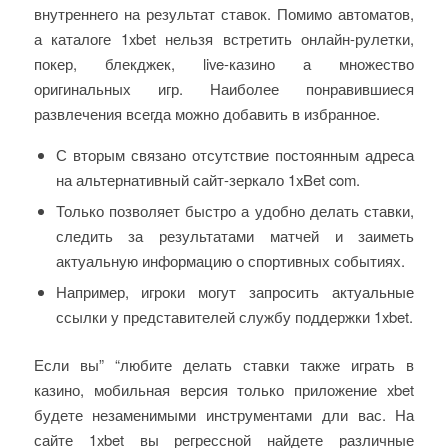
внутреннего на результат ставок. Помимо автоматов,
а каталоге 1xbet нельзя встретить онлайн-рулетки,
покер, блекджек, live-казино а множество
оригинальных игр. Наиболее понравившиеся
развлечения всегда можно добавить в избранное.
С вторым связано отсутствие постоянным адреса
на альтернативный сайт-зеркало 1xBet com.
Только позволяет быстро а удобно делать ставки,
следить за результатами матчей и заиметь
актуальную информацию о спортивных событиях.
Например, игроки могут запросить актуальные
ссылки у представителей службу поддержки 1xbet.
Если вы” “любите делать ставки также играть в
казино, мобильная версия только приложение xbet
будете незаменимыми инструментами дли вас. На
сайте 1xbet вы регрессной найдете различные