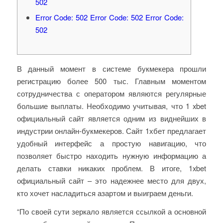
502
Error Code: 502 Error Code: 502 Error Code:
502
В данный момент в системе букмекера прошли
регистрацию более 500 тыс. Главным моментом
сотрудничества с оператором являются регулярные
большие выплаты. Необходимо учитывая, что 1 xbet
официальный сайт является одним из виднейших в
индустрии онлайн-букмекеров. Сайт 1хбет предлагает
удобный интерфейс а простую навигацию, что
позволяет быстро находить нужную информацию а
делать ставки никаких проблем. В итоге, 1xbet
официальный сайт – это надежнее место для двух,
кто хочет насладиться азартом и выиграем деньги.
“По своей сути зеркало является ссылкой а основной