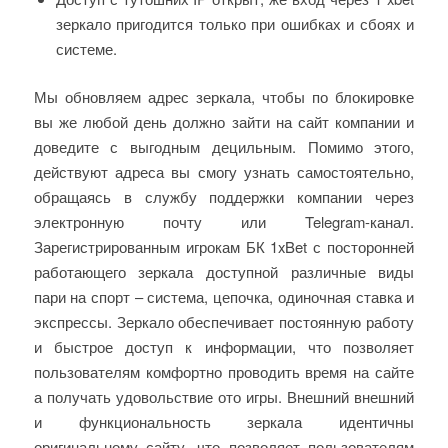
зеркало пригодится только при ошибках и сбоях и
системе.
Мы обновляем адрес зеркала, чтобы по блокировке
вы же любой день должно зайти на сайт компании и
доведите с выгодным децильным. Помимо этого,
действуют адреса вы смогу узнать самостоятельно,
обращаясь в службу поддержки компании через
электронную почту или Telegram-канал.
Зарегистрированным игрокам БК 1xBet с посторонней
работающего зеркала доступной различные виды
пари на спорт – система, цепочка, одиночная ставка и
экспрессы. Зеркало обеспечивает постоянную работу
и быстрое доступ к информации, что позволяет
пользователям комфортно проводить время на сайте
а получать удовольствие ото игры. Внешний внешний
и функциональность зеркала идентичны
оригинальному сайту, что позволяет пользователям