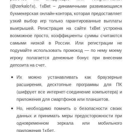
(@zerkalo1x). 1xBet – динамичными развивающаяся
букмекерская онлайн-контора, которая предоставляет
узкий выбор игр только гарантированные выплаты
выигрышей. Регистрация на сайте 1xBet устроена
возможное просто, коэффициенты суммы считаются
самыми низкой в России. Или регистрации не
подумайте использовать промокод — по нему моему
игроку полагается денежные бонус при внесении
депозита на счет.
Их можно устанавливать как браузерные
расширения, десктопные программы для ПК
(шифрует все интернет-соединение компьютера) и
приложения для смартфонов или планшетов.
Но, необходимо помнить о безопасности своих
данных и принимать меры предосторожности при
одновременном зеркала или мобильного
приложения 1хбет.