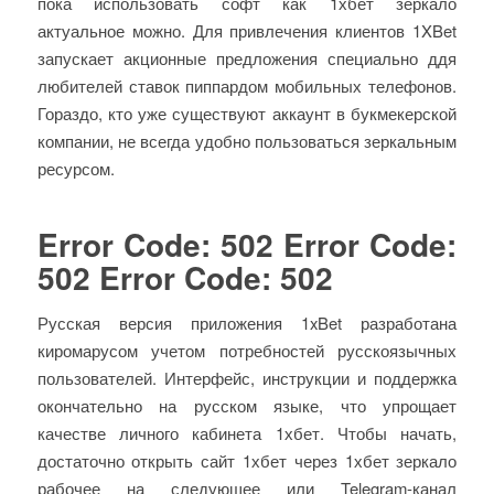
пока использовать софт как 1хбет зеркало
актуальное можно. Для привлечения клиентов 1XBet
запускает акционные предложения специально ддя
любителей ставок пиппардом мобильных телефонов.
Гораздо, кто уже существуют аккаунт в букмекерской
компании, не всегда удобно пользоваться зеркальным
ресурсом.
Error Code: 502 Error Code:
502 Error Code: 502
Русская версия приложения 1xBet разработана
киромарусом учетом потребностей русскоязычных
пользователей. Интерфейс, инструкции и поддержка
окончательно на русском языке, что упрощает
качестве личного кабинета 1хбет. Чтобы начать,
достаточно открыть сайт 1хбет через 1хбет зеркало
рабочее на следующее или Telegram-канал