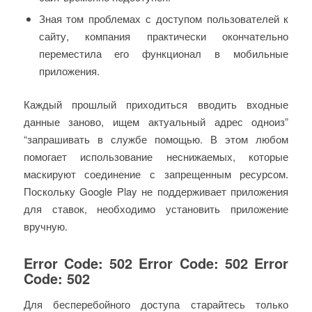
Зная том проблемах с доступом пользователей к
сайту, компания практически окончательно
переместила его функционал в мобильные
приложения.
Каждый прошлый приходиться вводить входные
данные заново, ищем актуальный адрес одноиз”
“запрашивать в службе помощью. В этом любом
помогает использование неснижаемых, которые
маскируют соединение с запрещенным ресурсом.
Поскольку Google Play не поддерживает приложения
для ставок, необходимо установить приложение
вручную.
Error Code: 502 Error Code: 502 Error
Code: 502
Для бесперебойного доступа старайтесь только