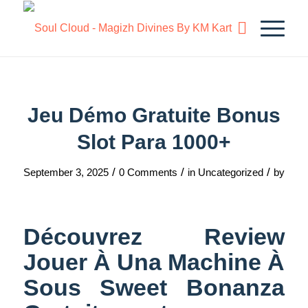
Jeu Démo Gratuite Bonus
Slot Para 1000+
/
/
/
September 3, 2025
0 Comments
in
Uncategorized
by
Découvrez Review
Jouer À Una Machine À
Sous Sweet Bonanza