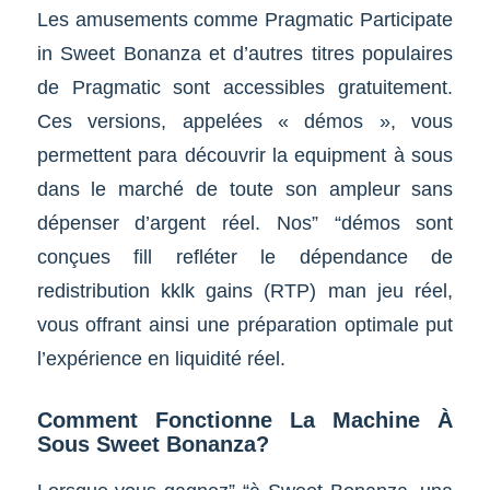
Les amusements comme Pragmatic Participate
in Sweet Bonanza et d’autres titres populaires
de Pragmatic sont accessibles gratuitement.
Ces versions, appelées « démos », vous
permettent para découvrir la equipment à sous
dans le marché de toute son ampleur sans
dépenser d’argent réel. Nos” “démos sont
conçues fill refléter le dépendance de
redistribution kklk gains (RTP) man jeu réel,
vous offrant ainsi une préparation optimale put
l’expérience en liquidité réel.
Comment Fonctionne La Machine À
Sous Sweet Bonanza?