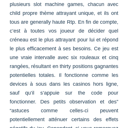
plusieurs slot machine games, chacun avec
child propre thème attrayant unique, et ils ont
tous are generally haute Rtp. En fin de compte,
c’est à toutes vos joueur de décider quel
créneau est le plus attrayant pour lui et répond
le plus efficacement à ses besoins. Ce jeu est
une vraie intervalle avec six rouleaux et cinq
rangées, résultant en thirty positions gagnantes
potentielles totales. Il fonctionne comme les
devices à sous dans les casinos hors ligne,
sauf qu’il s’appuie sur the code pour
fonctionner. Des petits observation et des”
“astuces comme celles-ci peuvent
potentiellement atténuer certains des effets