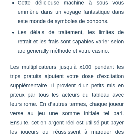
Cette délicieuse machine à sous vous
emmène dans un voyage fantastique dans
este monde de symboles de bonbons.
Les délais de traitement, les limites de
retrait et les frais sont capables varier selon
are generally méthode et votre casino.
Les multiplicateurs jusqu’à x100 pendant les
trips gratuits ajoutent votre dose d’excitation
supplémentaire. Il provient d’un petits mis en
piteux par tous les acteurs du tableau avec
leurs rome. En d’autres termes, chaque joueur
verse au jeu une somme initiale tel pari.
Ensuite, cet en argent réel est utilisé put payer
les joueurs qui réussissent à marquer des