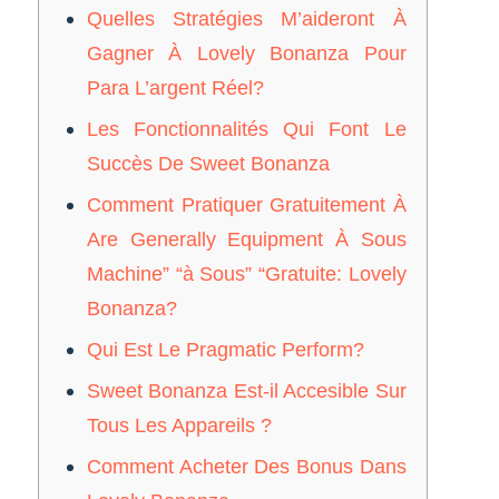
Quelles Stratégies M’aideront À
Gagner À Lovely Bonanza Pour
Para L’argent Réel?
Les Fonctionnalités Qui Font Le
Succès De Sweet Bonanza
Comment Pratiquer Gratuitement À
Are Generally Equipment À Sous
Machine” “à Sous” “Gratuite: Lovely
Bonanza?
Qui Est Le Pragmatic Perform?
Sweet Bonanza Est-il Accesible Sur
Tous Les Appareils ?
Comment Acheter Des Bonus Dans