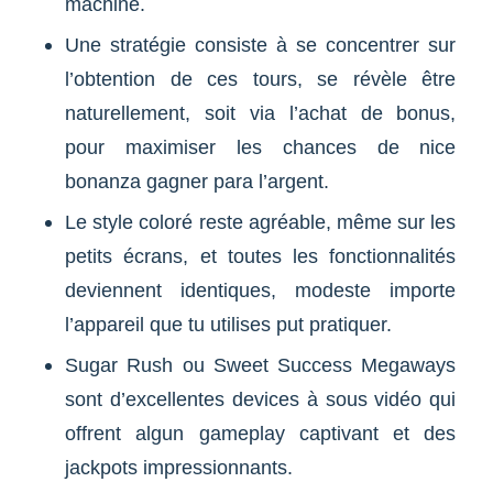
machine.
Une stratégie consiste à se concentrer sur
l’obtention de ces tours, se révèle être
naturellement, soit via l’achat de bonus,
pour maximiser les chances de nice
bonanza gagner para l’argent.
Le style coloré reste agréable, même sur les
petits écrans, et toutes les fonctionnalités
deviennent identiques, modeste importe
l’appareil que tu utilises put pratiquer.
Sugar Rush ou Sweet Success Megaways
sont d’excellentes devices à sous vidéo qui
offrent algun gameplay captivant et des
jackpots impressionnants.