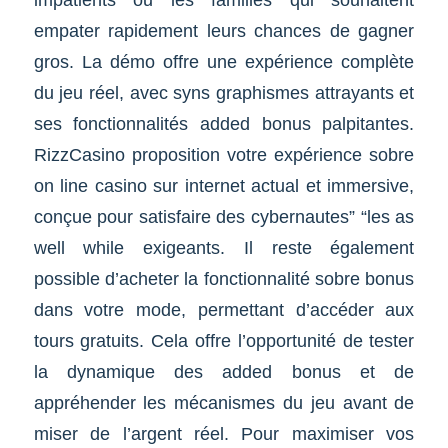
empater rapidement leurs chances de gagner
gros. La démo offre une expérience complète
du jeu réel, avec syns graphismes attrayants et
ses fonctionnalités added bonus palpitantes.
RizzCasino proposition votre expérience sobre
on line casino sur internet actual et immersive,
conçue pour satisfaire des cybernautes” “les as
well while exigeants. Il reste également
possible d’acheter la fonctionnalité sobre bonus
dans votre mode, permettant d’accéder aux
tours gratuits. Cela offre l’opportunité de tester
la dynamique des added bonus et de
appréhender les mécanismes du jeu avant de
miser de l’argent réel. Pour maximiser vos