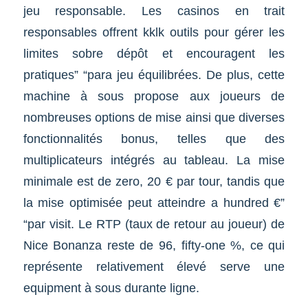
jeu responsable. Les casinos en trait
responsables offrent kklk outils pour gérer les
limites sobre dépôt et encouragent les
pratiques” “para jeu équilibrées. De plus, cette
machine à sous propose aux joueurs de
nombreuses options de mise ainsi que diverses
fonctionnalités bonus, telles que des
multiplicateurs intégrés au tableau. La mise
minimale est de zero, 20 € par tour, tandis que
la mise optimisée peut atteindre a hundred €”
“par visit. Le RTP (taux de retour au joueur) de
Nice Bonanza reste de 96, fifty-one %, ce qui
représente relativement élevé serve une
equipment à sous durante ligne.