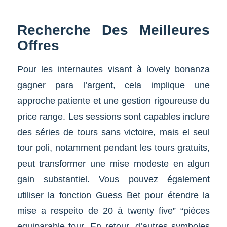
Recherche Des Meilleures
Offres
Pour les internautes visant à lovely bonanza
gagner para l’argent, cela implique une
approche patiente et une gestion rigoureuse du
price range. Les sessions sont capables inclure
des séries de tours sans victoire, mais el seul
tour poli, notamment pendant les tours gratuits,
peut transformer une mise modeste en algun
gain substantiel. Vous pouvez également
utiliser la fonction Guess Bet pour étendre la
mise a respeito de 20 à twenty five” “pièces
equiparable tour. En retour, d’autres symboles