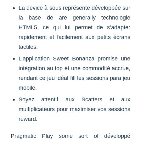
La device à sous représente développée sur
la base de are generally technologie
HTML5, ce qui lui permet de s’adapter
rapidement et facilement aux petits écrans
tactiles.
L’application Sweet Bonanza promise une
intégration au top et une commodité accrue,
rendant ce jeu idéal fill les sessions para jeu
mobile.
Soyez attentif aux Scatters et aux
multiplicateurs pour maximiser vos sessions
reward.
Pragmatic Play some sort of développé