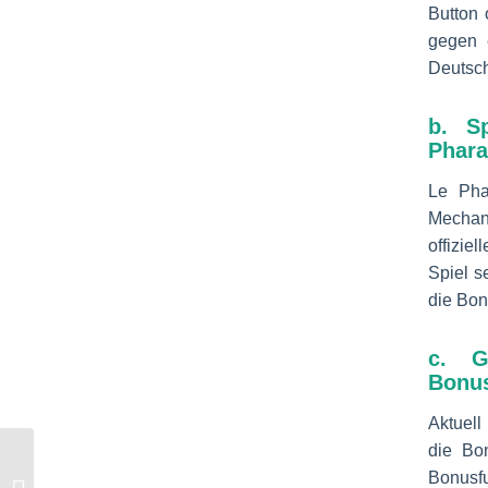
Button
gegen e
Deutsch
b. S
Phar
Le Pha
Mechani
offizie
Spiel s
die Bon
c. G
Bonu
Aktuell
die Bo
Internet Casino Ohne Oasis &
Bonusf