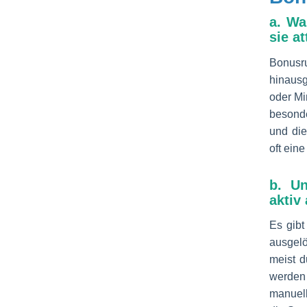
a. Wa
sie at
Bonusr
hinausg
oder Mi
besonde
und di
oft ein
b. Un
aktiv
Es gibt
ausgelö
meist d
werden 
manuell