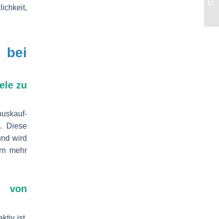
ichkeit,
le.
 bei
ele zu
nuskauf-
n. Diese
und wird
ern mehr
s von
ktiv ist,