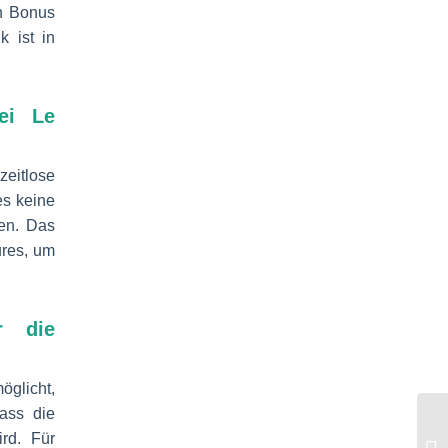
n Bonus
k ist in
ei Le
eitlose
es keine
fen. Das
ures, um
r die
öglicht,
ass die
À 
rd. Für
et