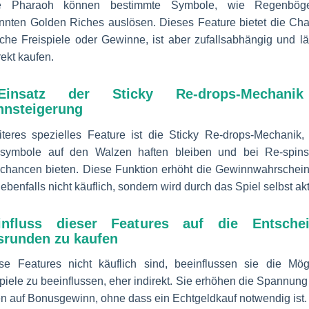
e Pharaoh können bestimmte Symbole, wie Regenböge
nten Golden Riches auslösen. Dieses Feature bietet die Ch
iche Freispiele oder Gewinne, ist aber zufallsabhängig und lä
rekt kaufen.
insatz der Sticky Re-drops-Mechani
nsteigerung
teres spezielles Feature ist die Sticky Re-drops-Mechanik,
symbole auf den Walzen haften bleiben und bei Re-spins
hancen bieten. Diese Funktion erhöht die Gewinnwahrscheinl
 ebenfalls nicht käuflich, sondern wird durch das Spiel selbst akti
influss dieser Features auf die Entschei
runden zu kaufen
e Features nicht käuflich sind, beeinflussen sie die Mögl
iele zu beeinflussen, eher indirekt. Sie erhöhen die Spannung
 auf Bonusgewinn, ohne dass ein Echtgeldkauf notwendig ist.