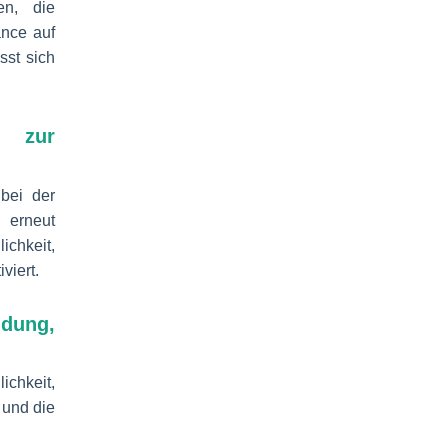
n, die
ance auf
sst sich
k zur
 bei der
 erneut
ichkeit,
viert.
dung,
ichkeit,
 und die