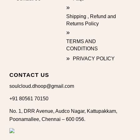
Shipping , Refund and
Returns Policy
TERMS AND
CONDITIONS
PRIVACY POLICY
CONTACT US
soulcloud.dhoop@gmail.com
+91 80561 70150
No. 1, DRR Avenue, Audco Nagar, Kattupakkam,
Poonamallee, Chennai – 600 056.