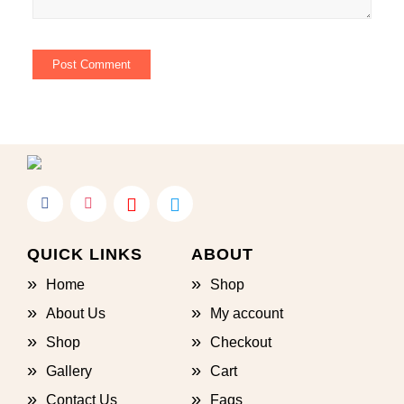
QUICK LINKS
ABOUT
Home
Shop
About Us
My account
Shop
Checkout
Gallery
Cart
Contact Us
Faqs