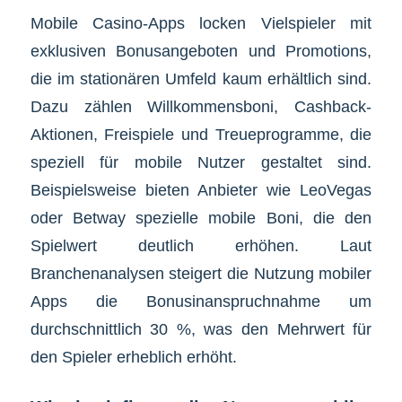
Mobile Casino-Apps locken Vielspieler mit
exklusiven Bonusangeboten und Promotions,
die im stationären Umfeld kaum erhältlich sind.
Dazu zählen Willkommensboni, Cashback-
Aktionen, Freispiele und Treueprogramme, die
speziell für mobile Nutzer gestaltet sind.
Beispielsweise bieten Anbieter wie LeoVegas
oder Betway spezielle mobile Boni, die den
Spielwert deutlich erhöhen. Laut
Branchenanalysen steigert die Nutzung mobiler
Apps die Bonusinanspruchnahme um
durchschnittlich 30 %, was den Mehrwert für
den Spieler erheblich erhöht.