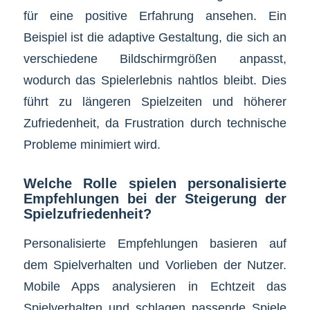
für eine positive Erfahrung ansehen. Ein
Beispiel ist die adaptive Gestaltung, die sich an
verschiedene Bildschirmgrößen anpasst,
wodurch das Spielerlebnis nahtlos bleibt. Dies
führt zu längeren Spielzeiten und höherer
Zufriedenheit, da Frustration durch technische
Probleme minimiert wird.
Welche Rolle spielen personalisierte
Empfehlungen bei der Steigerung der
Spielzufriedenheit?
Personalisierte Empfehlungen basieren auf
dem Spielverhalten und Vorlieben der Nutzer.
Mobile Apps analysieren in Echtzeit das
Spielverhalten und schlagen passende Spiele