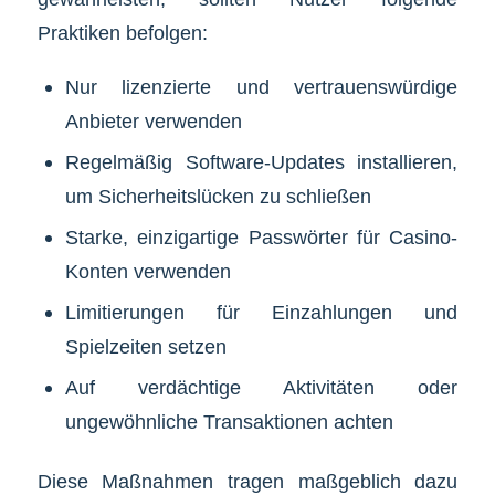
Praktiken befolgen:
Nur lizenzierte und vertrauenswürdige
Anbieter verwenden
Regelmäßig Software-Updates installieren,
um Sicherheitslücken zu schließen
Starke, einzigartige Passwörter für Casino-
Konten verwenden
Limitierungen für Einzahlungen und
Spielzeiten setzen
Auf verdächtige Aktivitäten oder
ungewöhnliche Transaktionen achten
Diese Maßnahmen tragen maßgeblich dazu