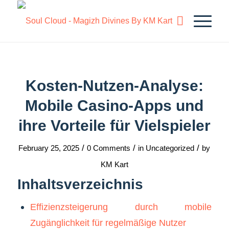
Kosten-Nutzen-Analyse:
Mobile Casino-Apps und
ihre Vorteile für Vielspieler
/
/
/
February 25, 2025
0 Comments
in
Uncategorized
by
KM Kart
Inhaltsverzeichnis
Effizienzsteigerung durch mobile
Zugänglichkeit für regelmäßige Nutzer