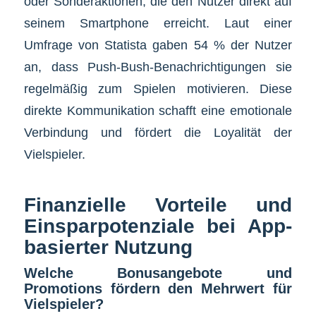
oder Sonderaktionen, die den Nutzer direkt auf
seinem Smartphone erreicht. Laut einer
Umfrage von Statista gaben 54 % der Nutzer
an, dass Push-Bush-Benachrichtigungen sie
regelmäßig zum Spielen motivieren. Diese
direkte Kommunikation schafft eine emotionale
Verbindung und fördert die Loyalität der
Vielspieler.
Finanzielle Vorteile und
Einsparpotenziale bei App-
basierter Nutzung
Welche Bonusangebote und
Promotions fördern den Mehrwert für
Vielspieler?