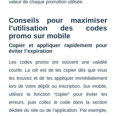
valeur de chaque promotion utilisée.
Conseils pour maximiser
l’utilisation des codes
promo sur mobile
Copier et appliquer rapidement pour
éviter l’expiration
Les codes promo ont souvent une validité
courte. La clé est de les copier dès que vous
les trouvez et de les appliquer immédiatement
lors de votre dépôt ou inscription. Sur mobile,
utilisez la fonction “copier” pour éviter les
erreurs, puis collez le code dans la section
dédiée du site ou de l’application. Par exemple,