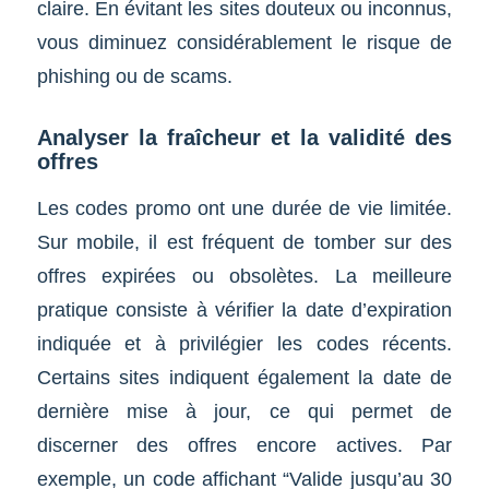
claire. En évitant les sites douteux ou inconnus,
vous diminuez considérablement le risque de
phishing ou de scams.
Analyser la fraîcheur et la validité des
offres
Les codes promo ont une durée de vie limitée.
Sur mobile, il est fréquent de tomber sur des
offres expirées ou obsolètes. La meilleure
pratique consiste à vérifier la date d’expiration
indiquée et à privilégier les codes récents.
Certains sites indiquent également la date de
dernière mise à jour, ce qui permet de
discerner des offres encore actives. Par
exemple, un code affichant “Valide jusqu’au 30