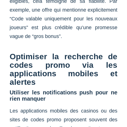
éligibles, cela témoigne de sa fiabilité. Par
exemple, une offre qui mentionne explicitement
“Code valable uniquement pour les nouveaux
joueurs” est plus crédible qu’une promesse
vague de “gros bonus”.
Optimiser la recherche de
codes promo via les
applications mobiles et
alertes
Utiliser les notifications push pour ne
rien manquer
Les applications mobiles des casinos ou des
sites de codes promo proposent souvent des