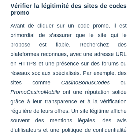
Vérifier la légitimité des sites de codes
promo
Avant de cliquer sur un code promo, il est
primordial de s’assurer que le site qui le
propose est fiable. Recherchez des
plateformes reconnues, avec une adresse URL
en HTTPS et une présence sur des forums ou
réseaux sociaux spécialisés. Par exemple, des
sites comme
CasinoBonusCodes
ou
PromoCasinoMobile
ont une réputation solide
grâce à leur transparence et à la vérification
régulière de leurs offres. Un site légitime affiche
souvent des mentions légales, des avis
d’utilisateurs et une politique de confidentialité