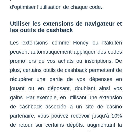
d’optimiser l’utilisation de chaque code.
Utiliser les extensions de navigateur et
les outils de cashback
Les extensions comme Honey ou Rakuten
peuvent automatiquement appliquer des codes
promo lors de vos achats ou inscriptions. De
plus, certains outils de cashback permettent de
récupérer une partie de vos dépenses en
jouant ou en déposant, doublant ainsi vos
gains. Par exemple, en utilisant une extension
de cashback associée à un site de casino
partenaire, vous pouvez recevoir jusqu’à 10%
de retour sur certains dépôts, augmentant la