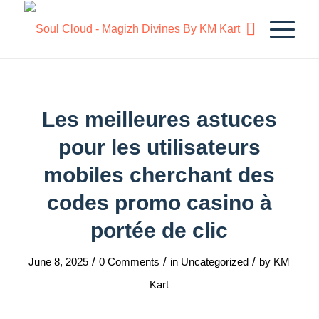
Les meilleures astuces
pour les utilisateurs
mobiles cherchant des
codes promo casino à
portée de clic
/
/
/
June 8, 2025
0 Comments
in
Uncategorized
by
KM
Kart