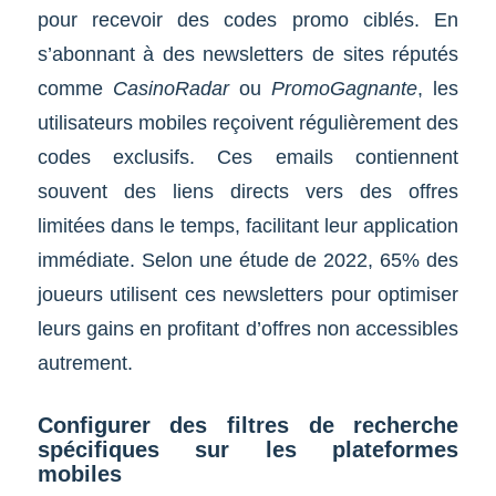
pour recevoir des codes promo ciblés. En
s’abonnant à des newsletters de sites réputés
comme
CasinoRadar
ou
PromoGagnante
, les
utilisateurs mobiles reçoivent régulièrement des
codes exclusifs. Ces emails contiennent
souvent des liens directs vers des offres
limitées dans le temps, facilitant leur application
immédiate. Selon une étude de 2022, 65% des
joueurs utilisent ces newsletters pour optimiser
leurs gains en profitant d’offres non accessibles
autrement.
Configurer des filtres de recherche
spécifiques sur les plateformes
mobiles