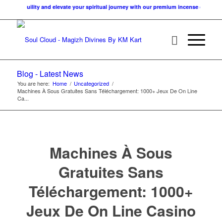
f tranquility and elevate your spiritual journey with our premium incense cones. At K
Blog - Latest News
You are here:
Home
/
Uncategorized
/
Machines À Sous Gratuites Sans Téléchargement: 1000+ Jeux De On Line
Ca...
Machines À Sous
Gratuites Sans
Téléchargement: 1000+
Jeux De On Line Casino