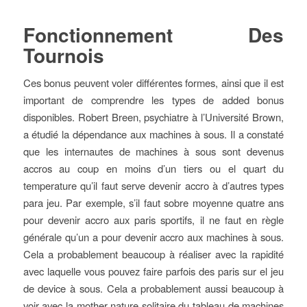
Fonctionnement Des
Tournois
Ces bonus peuvent voler différentes formes, ainsi que il est
important de comprendre les types de added bonus
disponibles. Robert Breen, psychiatre à l’Université Brown,
a étudié la dépendance aux machines à sous. Il a constaté
que les internautes de machines à sous sont devenus
accros au coup en moins d’un tiers ou el quart du
temperature qu’il faut serve devenir accro à d’autres types
para jeu. Par exemple, s’il faut sobre moyenne quatre ans
pour devenir accro aux paris sportifs, il ne faut en règle
générale qu’un a pour devenir accro aux machines à sous.
Cela a probablement beaucoup à réaliser avec la rapidité
avec laquelle vous pouvez faire parfois des paris sur el jeu
de device à sous. Cela a probablement aussi beaucoup à
voir avec la mother nature solitaire du tableau de machines