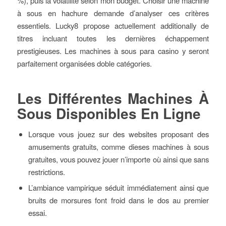
%), puis la volatilité selon mon budget. Choisir une machine
à sous en hachure demande d’analyser ces critères
essentiels. Lucky8 propose actuellement additionally de
titres incluant toutes les dernières échappement
prestigieuses. Les machines à sous para casino y seront
parfaitement organisées doble catégories.
Les Différentes Machines À
Sous Disponibles En Ligne
Lorsque vous jouez sur des websites proposant des
amusements gratuits, comme dieses machines à sous
gratuites, vous pouvez jouer n’importe où ainsi que sans
restrictions.
L’ambiance vampirique séduit immédiatement ainsi que
bruits de morsures font froid dans le dos au premier
essai.