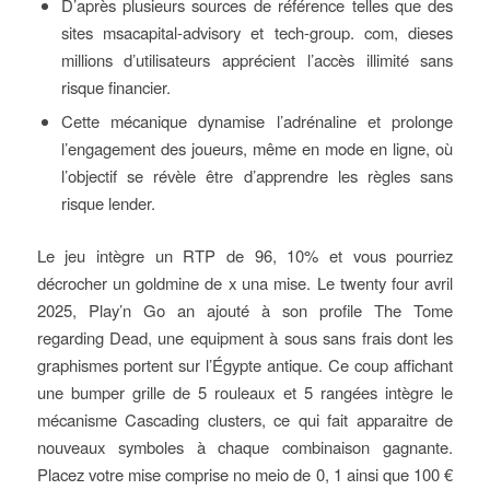
D’après plusieurs sources de référence telles que des
sites msacapital-advisory et tech-group. com, dieses
millions d’utilisateurs apprécient l’accès illimité sans
risque financier.
Cette mécanique dynamise l’adrénaline et prolonge
l’engagement des joueurs, même en mode en ligne, où
l’objectif se révèle être d’apprendre les règles sans
risque lender.
Le jeu intègre un RTP de 96, 10% et vous pourriez
décrocher un goldmine de x una mise. Le twenty four avril
2025, Play’n Go an ajouté à son profile The Tome
regarding Dead, une equipment à sous sans frais dont les
graphismes portent sur l’Égypte antique. Ce coup affichant
une bumper grille de 5 rouleaux et 5 rangées intègre le
mécanisme Cascading clusters, ce qui fait apparaitre de
nouveaux symboles à chaque combinaison gagnante.
Placez votre mise comprise no meio de 0, 1 ainsi que 100 €