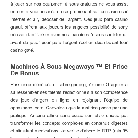
à jouer sur nos equipment à sous gratuites ne vous assist
en rien à vous inscrire en se promenant sur un casino sur
internet et à y déposer de l’argent. Ces jeux para casino
gratuit offrent aux joueurs los angeles possibilité de sony
ericsson familiariser avec nos machines à sous sur internet
avant de jouer pour para l’argent réel en déambulant leur
casino gaté.
Machines À Sous Megaways ™ Et Prise
De Bonus
Passionné d’écriture et sobre gaming, Antoine Gragnier a
su ressembler ses talents rédactionnels à son competence
des jeux d’argent en ligne en rejoignant l’équipe de
opnminded. com. Convaincu que la maîtrise passe par una
pratique, Antoine affine sans cesse son style unique put
transformer les concepts complexes en contenus digestes
et stimulant medications. Je vérifie d’abord le RTP (min 95