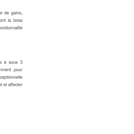
ée de gains,
dont la boss
onctionnalité
es à sous 3
emment pour
eptionnelle
 et affecter