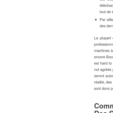
télécha
tout de s
Par aill
des dern
La plupart 
profession
machines à 
encore Book
est hard to
not agréés 
seront auto
réalité, de
sont donc p
Comm