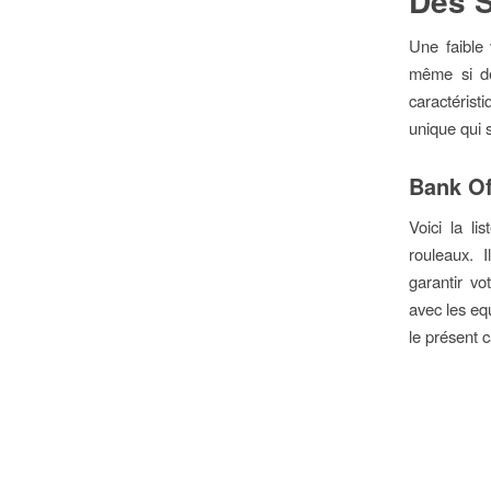
Des S
Une faible 
même si de 
caractéristi
unique qui 
Bank Of
Voici la l
rouleaux. 
garantir v
avec les eq
le présent 