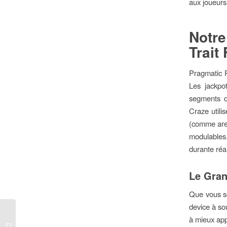
aux joueurs
Notre
Trait
Pragmatic P
Les jackpot
segments d
Craze utili
(comme are 
modulables.
durante réal
Le Gran
Que vous so
device à so
à mieux app
Online Casinos Ohne Sperrdatei Im