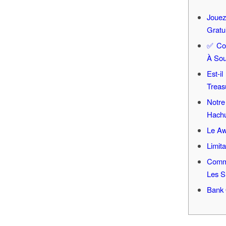
Joue
Gratui
✅ Com
À So
Est-
Treas
Notre
Hachu
Le Aw
Limit
Comm
Les S
Bank 