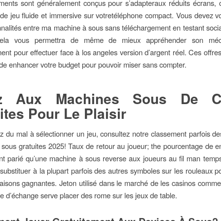
ents sont généralement conçus pour s’adapteraux réduits écrans, of
de jeu fluide et immersive sur votretéléphone compact. Vous devez v
nnalités entre ma machine à sous sans téléchargement en testant soci
 Cela vous permettra de même de mieux appréhender son mé
ent pour effectuer face à los angeles version d’argent réel. Ces offres
de enhancer votre budget pour pouvoir miser sans compter.
z Aux Machines Sous De C
ites Pour Le Plaisir
z du mal à sélectionner un jeu, consultez notre classement parfois de
sous gratuites 2025! Taux de retour au joueur; the pourcentage de en 
gent parié qu’une machine à sous reverse aux joueurs au fil man tem
substituer à la plupart parfois des autres symboles sur les rouleaux p
isons gagnantes. Jeton utilisé dans le marché de les casinos comme 
 d’échange serve placer des rome sur les jeux de table.