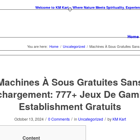
Welcome to KM Kart – Where Nature Meets Spirituality. Experience the 
Home
You are here:
Home
/
Uncategorized
/
Machines À Sous Gratuites Sans
Machines À Sous Gratuites San
chargement: 777+ Jeux De Gam
Establishment Gratuits
/
/
/
October 13, 2024
0 Comments
in
Uncategorized
by
KM Kart
Content