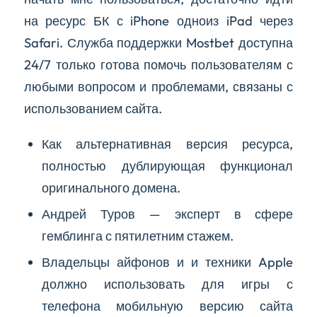
на ресурс БК с iPhone одноиз iPad через
Safari. Служба поддержки Mostbet доступна
24/7 только готова помочь пользователям с
любыми вопросом и проблемами, связаны с
использованием сайта.
Как альтернативная версия ресурса,
полностью дублирующая функционал
оригинального домена.
Андрей Туров — эксперт в сфере
гемблинга с пятилетним стажем.
Владельцы айфонов и и техники Apple
должно использовать для игры с
телефона мобильную версию сайта