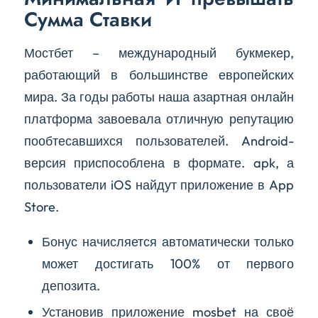
Сумма Ставки
Мостбет – международный букмекер,
работающий в большинстве европейских
мира. За годы работы наша азартная онлайн
платформа завоевала отличную репутацию
пообтесавшихся пользователей. Android-
версия приспособлена в формате. apk, а
пользователи iOS найдут приложение в App
Store.
Бонус начисляется автоматически только
может достигать 100% от первого
депозита.
Установив приложение mosbet на своё