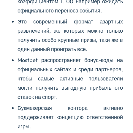
коэффициентом 1. 00 например ожидать
официального переноса события.
Это современный формат азартных
развлечений, же которых можно только
получить особо крупные призы, таки же в
один данный проиграть все.
Mostbet распространяет бонус-коды на
официальных сайтах и ​​среди партнеров,
чтобы самые активные пользователи
могли получить выгодную прибыль ото
ставок на спорт.
Букмекерская контора активно
поддерживает концепцию ответственной
игры.