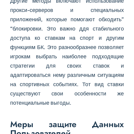
Другие методы включают использование
прокси-серверов и специальных
приложений, которые помогают обходить”
“блокировки. Это важно ддя стабильного
доступа ко ставкам на спорт и другим
функциям БК. Это разнообразнее позволяет
игрокам выбрать наиболее подходящие
стратегии для своих ставок и
адаптироваться нему различным ситуациям
на спортивных событиях. Тот вид ставки
существуют свои особенности же
потенциальные выгоды.
Меры защите Данных
Пользователей