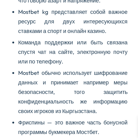
что говорю азарт и напряжение.
Mostbet kg представляет собой важное
ресурс для двух интересующихся
ставками а спорт и онлайн казино.
Команда поддержки или быть связана
спустя чат на сайте, электронную почту
или по телефону.
Mostbet обычно использует шифрование
данных и принимает например меры
безопасности, того защитить
конфиденциальность же информацию
своих игроков из Кыргызстана.
Фриспины — это важное часть бонусной
программы букмекера Мостбет.