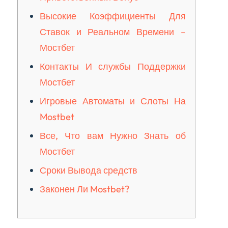
Высокие Коэффициенты Для
Ставок и Реальном Времени –
Мостбет
Контакты И службы Поддержки
Мостбет
Игровые Автоматы и Слоты На
Mostbet
Все, Что вам Нужно Знать об
Мостбет
Сроки Вывода средств
Законен Ли Mostbet?