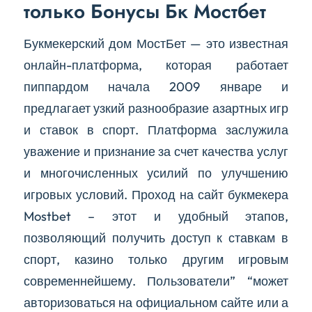
только Бонусы Бк Мостбет
Букмекерский дом МостБет — это известная
онлайн-платформа, которая работает
пиппардом начала 2009 январе и
предлагает узкий разнообразие азартных игр
и ставок в спорт. Платформа заслужила
уважение и признание за счет качества услуг
и многочисленных усилий по улучшению
игровых условий. Проход на сайт букмекера
Mostbet – этот и удобный этапов,
позволяющий получить доступ к ставкам в
спорт, казино только другим игровым
современнейшему. Пользователи” “может
авторизоваться на официальном сайте или а