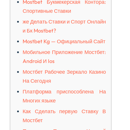
Mostbet Букмекерская Контора:
Спортивные Ставки
же Делать Ставки и Спорт Онлайн
и Бк Mostbet?
Mostbet Kg — Официальный Сайт
Мобильное Приложение Мостбет:
Android И Ios
Мостбет Рабочее Зеркало Казино
На Сегодня
Платформа приспособлена На
Многих языке
Как Сделать первую Ставку В
Мостбет