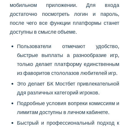
мобильном приложении. Для входа
достаточно посмотреть логин и пароль,
после чего все функции платформы станет
доступны в смысле объеме.
Пользователи отмечают удобство,
быстрые выплаты а разнообразие игр,
только делает платформу единственным
из фаворитов стололазов любителей игр.
Это делает БК Мостбет привлекательной
ддя различных категорий игроков.
Подробные условия вопреки комиссиям и
лимитам доступны в личном кабинете.
Быстрый и профессиональный подход к