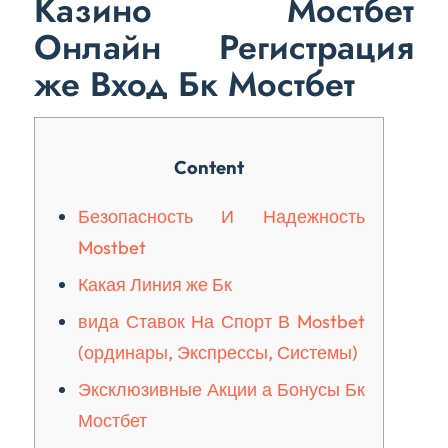
Казино Мостбет
Онлайн Регистрация
же Вход Бк Мостбет
Content
Безопасность И Надежность
Mostbet
Какая Линия же Бк
вида Ставок На Спорт В Mostbet
(ординары, Экспрессы, Системы)
Эксклюзивные Акции а Бонусы Бк
Мостбет