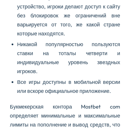
устройство, игроки делают доступ к сайту
без блокировок же ограничений вне
варьируется от того, же какой стране
которые находятся.
Никакой популярностью пользуются
ставки на тоталы четверти и
индивидуальные уровень звездных
игроков.
Все игры доступны в мобильной версии
или вскоре официальное приложение.
Букмекерская контора Mostbet com
определяет минимальные и максимальные
лимиты на пополнение и вывод средств, что