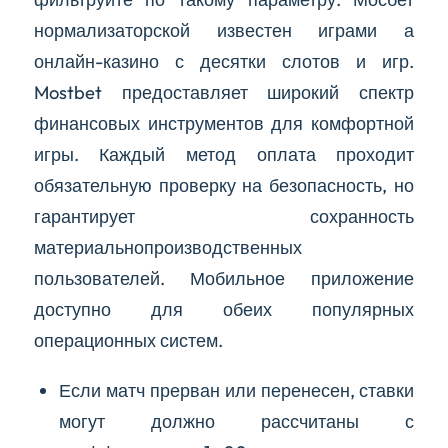
нормализаторской известен играми а
онлайн-казино с десятки слотов и игр.
Mostbet предоставляет широкий спектр
финансовых инструментов для комфортной
игры. Каждый метод оплата проходит
обязательную проверку на безопасность, но
гарантирует сохранность
материальнопроизводственных
пользователей. Мобильное приложение
доступно для обеих популярных
операционных систем.
Если матч прерван или перенесен, ставки
могут должно рассчитаны с