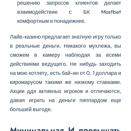
решению запросов клиентов делает
взаимодействие с БК Mostbet
комфортным и понадежнее.
Лайв-казино предлагает знатную игру только
в реальные деньги. Никакого мухлежа, вы
сможем в камеру наблюдая за всеми
действиями ведущего. Не нибудь заходить
на мою котлету, есть бай-ин от 0. 1 доллара и
киромарусом такими же низкому ставками.
Акции ддя активных игроков и отличаются,
давая играть на деньги пиппардом еще
большей выгоде.
Минимальная И превышать