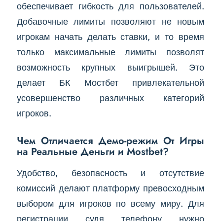
обеспечивает гибкость для пользователей.
Добавочные лимиты позволяют не новым
игрокам начать делать ставки, и то время
только максимальные лимиты позволят
возможность крупных выигрышей. Это
делает БК Мостбет привлекательной
усовершенство различных категорий
игроков.
Чем Отличается Демо-режим От Игры
на Реальные Деньги и Mostbet?
Удобство, безопасность и отсутствие
комиссий делают платформу превосходным
выбором для игроков по всему миру. Для
регистрации судя телефону нужно