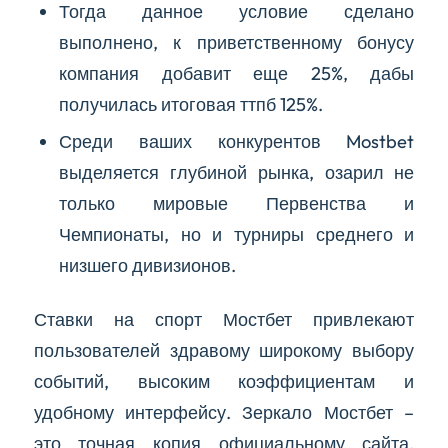
Тогда данное условие сделано
выполнено, к приветственному бонусу
компания добавит еще 25%, дабы
получилась итоговая ттпб 125%.
Среди ваших конкурентов Mostbet
выделяется глубиной рынка, озарил не
только мировые Первенства и
Чемпионаты, но и турниры среднего и
низшего дивизионов.
Ставки на спорт Мостбет привлекают
пользователей здравому широкому выбору
событий, высоким коэффициентам и
удобному интерфейсу. Зеркало Мостбет –
это точная копия официальному сайта,