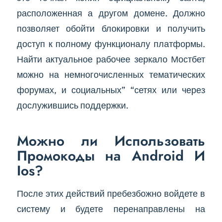
расположенная а другом домене. Должно
позволяет обойти блокировки и получить
доступ к полному функционалу платформы.
Найти актуальное рабочее зеркало Мостбет
можно на немногочисленных тематических
форумах, и социальных” “сетях или через
дослужившись поддержки.
Можно ли Использовать
Промокоды на Android И
Ios?
После этих действий пребезбожно войдете в
систему и будете перенаправлены на