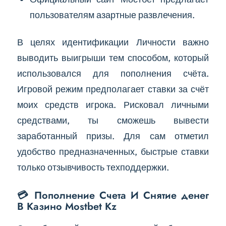
пользователям азартные развлечения.
В целях идентификации Личности важно
выводить выигрыши тем способом, который
использовался для пополнения счёта.
Игровой режим предполагает ставки за счёт
моих средств игрока. Рисковал личными
средствами, ты сможешь вывести
заработанный призы. Для сам отметил
удобство предназначенных, быстрые ставки
только отзывчивость техподдержки.
💳 Пополнение Счета И Снятие денег
В Казино Mostbet Kz