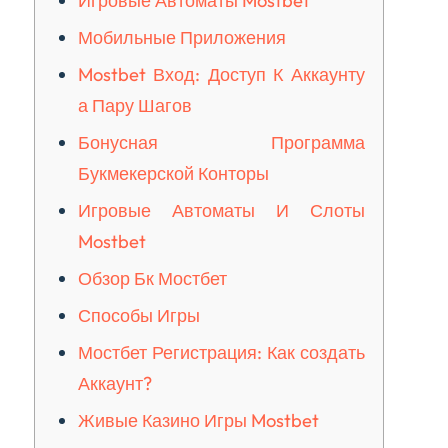
Игровые Автоматы Mostbet
Мобильные Приложения
Mostbet Вход: Доступ К Аккаунту
а Пару Шагов
Бонусная Программа
Букмекерской Конторы
Игровые Автоматы И Слоты
Mostbet
Обзор Бк Мостбет
Способы Игры
Мостбет Регистрация: Как создать
Аккаунт?
Живые Казино Игры Mostbet