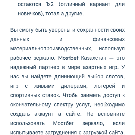
остаются 1х2 (отличный вариант дли
новичков), тотал а другие.
Вы смогу быть уверены и сохранности своих
данных и финансовых
материальнопроизводственных, используя
рабочее зеркало. Mostbet Казахстан — это
надежный партнер в мире азартных игр. У
нас вы найдете длиннющий выбор слотов,
игр с живыми дилерами, лотерей и
спортивных ставок. Чтобы заиметь доступ к
окончательному спектру услуг, необходимо
создать аккаунт а сайте. Не вспомните
использовать Мостбет зеркало, если
испытываете затруднения с загрузкой сайта.