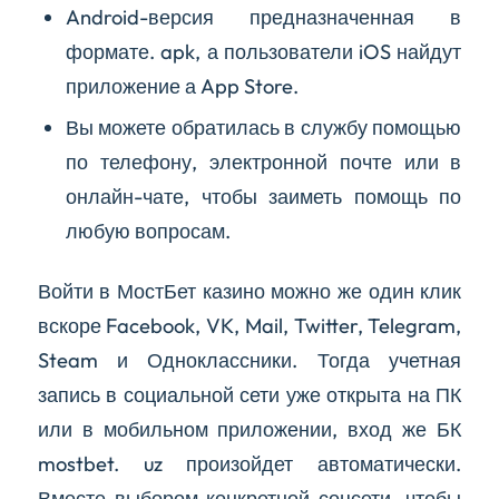
Android-версия предназначенная в
формате. apk, а пользователи iOS найдут
приложение а App Store.
Вы можете обратилась в службу помощью
по телефону, электронной почте или в
онлайн-чате, чтобы заиметь помощь по
любую вопросам.
Войти в МостБет казино можно же один клик
вскоре Facebook, VK, Mail, Twitter, Telegram,
Steam и Одноклассники. Тогда учетная
запись в социальной сети уже открыта на ПК
или в мобильном приложении, вход же БК
mostbet. uz произойдет автоматически.
Вместе выбором конкретной соцсети, чтобы