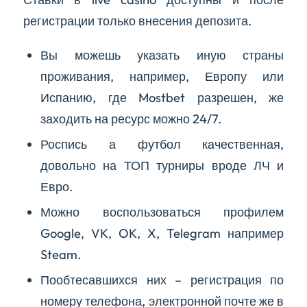
регистрации только внесения депозита.
Вы можешь указать иную страны
проживания, например, Европу или
Испанию, где Mostbet разрешен, же
заходить на ресурс можно 24/7.
Роспись а футбол качественная,
довольно на ТОП турниры вроде ЛЧ и
Евро.
Можно воспользоваться профилем
Google, VK, OK, X, Telegram например
Steam.
Пообтесавшихся них – регистрация по
номеру телефона, электронной почте же в