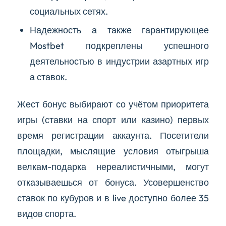
социальных сетях.
Надежность а также гарантирующее
Mostbet подкреплены успешного
деятельностью в индустрии азартных игр
а ставок.
Жест бонус выбирают со учётом приоритета
игры (ставки на спорт или казино) первых
время регистрации аккаунта. Посетители
площадки, мыслящие условия отыгрыша
велкам-подарка нереалистичными, могут
отказываешься от бонуса. Усовершенство
ставок по кубуров и в live доступно более 35
видов спорта.