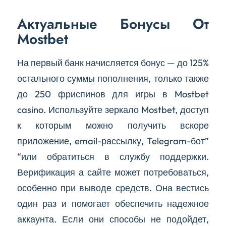
Актуальные Бонусы От
Mostbet
На первый банк начисляется бонус — до 125%
остального суммы пополнения, только также
до 250 фриспинов для игры в Mostbet
casino. Используйте зеркало Mostbet, доступ
к которым можно получить вскоре
приложение, email-рассылку, Telegram-бот”
“или обратиться в службу поддержки.
Верификация а сайте может потребоваться,
особенно при выводе средств. Она вестись
один раз и помогает обеспечить надежное
аккаунта. Если они способы не подойдет,