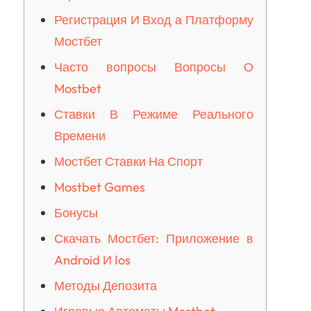
Регистрация И Вход а Платформу
Мостбет
Часто вопросы Вопросы О
Mostbet
Ставки В Режиме Реального
Времени
Мостбет Ставки На Спорт
Mostbet Games
Бонусы
Скачать Мостбет: Приложение в
Android И Ios
Методы Депозита