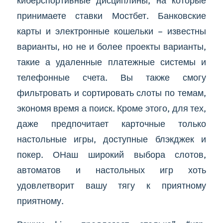
киберспортивные дисциплины, на которые
принимаете ставки Мостбет. Банковские
карты и электронные кошельки – известны
варианты, но не и более проекты варианты,
такие а удаленные платежные системы и
телефонные счета. Вы также смогу
фильтровать и сортировать слоты по темам,
экономя время а поиск. Кроме этого, для тех,
даже предпочитает карточные только
настольные игры, доступные блэкджек и
покер. ОНаш широкий выбора слотов,
автоматов и настольных игр хоть
удовлетворит вашу тягу к приятному
приятному.