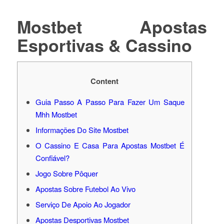
Mostbet Apostas
Esportivas & Cassino
Content
Guia Passo A Passo Para Fazer Um Saque
Mhh Mostbet
Informações Do Site Mostbet
O Cassino E Casa Para Apostas Mostbet É
Confiável?
Jogo Sobre Pôquer
Apostas Sobre Futebol Ao Vivo
Serviço De Apoio Ao Jogador
Apostas Desportivas Mostbet