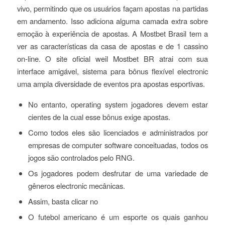
vivo, permitindo que os usuários façam apostas na partidas
em andamento. Isso adiciona alguma camada extra sobre
emoção à experiência de apostas. A Mostbet Brasil tem a
ver as características da casa de apostas e de 1 cassino
on-line. O site oficial weil Mostbet BR atrai com sua
interface amigável, sistema para bônus flexível electronic
uma ampla diversidade de eventos pra apostas esportivas.
No entanto, operating system jogadores devem estar
cientes de la cual esse bônus exige apostas.
Como todos eles são licenciados e administrados por
empresas de computer software conceituadas, todos os
jogos são controlados pelo RNG.
Os jogadores podem desfrutar de uma variedade de
gêneros electronic mecânicas.
Assim, basta clicar no
O futebol americano é um esporte os quais ganhou