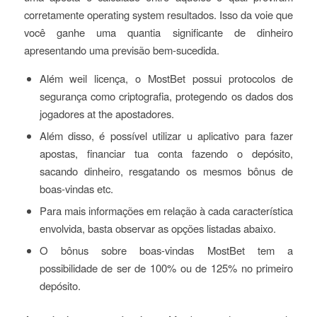
corretamente operating system resultados. Isso da voie que
você ganhe uma quantia significante de dinheiro
apresentando uma previsão bem-sucedida.
Além weil licença, o MostBet possui protocolos de
segurança como criptografia, protegendo os dados dos
jogadores at the apostadores.
Além disso, é possível utilizar u aplicativo para fazer
apostas, financiar tua conta fazendo o depósito,
sacando dinheiro, resgatando os mesmos bônus de
boas-vindas etc.
Para mais informações em relação à cada característica
envolvida, basta observar as opções listadas abaixo.
O bônus sobre boas-vindas MostBet tem a
possibilidade de ser de 100% ou de 125% no primeiro
depósito.