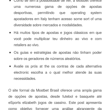
Como se tem a possibilidade de ver, a Mostbet oferece
uma numerosa gama de opções de apostas
desportivas, permitindo que operating system
apostadores em Italy tenham acesso some sort of uma
diversidade sobre mercados e modalidades.
Há muitos tipos de apostas e jogos clássicos em que
você pode multiplicar teu dinheiro ao vivo e com
retailers ao vivo.
Os guias e estratégias de apostas não tinham poder
sobre os geradores de números aleatórios.
Avalie os prós at the os contras de cada alternativa
electronic escolha a o qual melhor atende às suas
necessidades.
O site formal da Mostbet Brasil oferece uma ampla gama
de opções de apostas, desde futebol e basquete até
eSports elizabeth jogos de cassino. Este post apresenta
como objetivo fornecer uma análise abrangente da