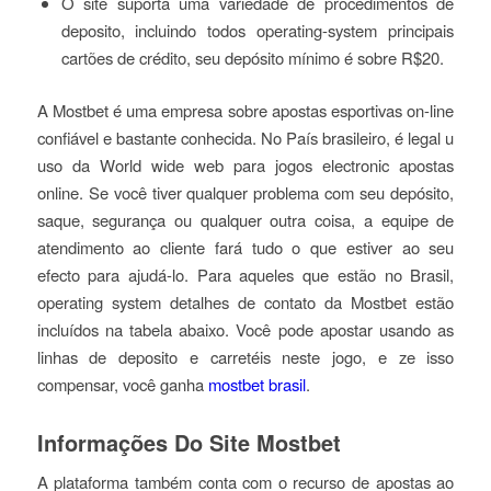
O site suporta uma variedade de procedimentos de
deposito, incluindo todos operating-system principais
cartões de crédito, seu depósito mínimo é sobre R$20.
A Mostbet é uma empresa sobre apostas esportivas on-line
confiável e bastante conhecida. No País brasileiro, é legal u
uso da World wide web para jogos electronic apostas
online. Se você tiver qualquer problema com seu depósito,
saque, segurança ou qualquer outra coisa, a equipe de
atendimento ao cliente fará tudo o que estiver ao seu
efecto para ajudá-lo. Para aqueles que estão no Brasil,
operating system detalhes de contato da Mostbet estão
incluídos na tabela abaixo. Você pode apostar usando as
linhas de deposito e carretéis neste jogo, e ze isso
compensar, você ganha
mostbet brasil
.
Informações Do Site Mostbet
A plataforma também conta com o recurso de apostas ao