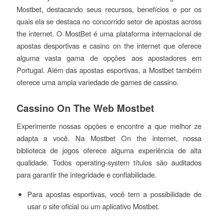
Mostbet, destacando seus recursos, benefícios e por os
quais ela se destaca no concorrido setor de apostas across
the internet. O MostBet é uma plataforma internacional de
apostas desportivas e casino on the internet que oferece
alguma vasta gama de opções aos apostadores em
Portugal. Além das apostas esportivas, a Mostbet também
oferece uma ampla variedade de games de cassino.
Cassino On The Web Mostbet
Experimente nossas opções e encontre a que melhor ze
adapta a você. Na Mostbet On the internet, nossa
biblioteca de jogos oferece alguma experiência de alta
qualidade. Todos operating-system títulos são auditados
para garantir the integridade e confiabilidade.
Para apostas esportivas, você tem a possibilidade de
usar o site oficial ou um aplicativo Mostbet.