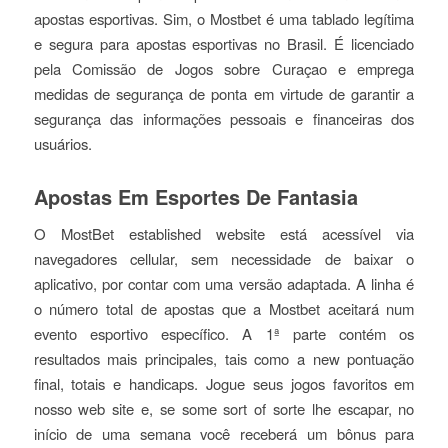
apostas esportivas. Sim, o Mostbet é uma tablado legítima
e segura para apostas esportivas no Brasil. É licenciado
pela Comissão de Jogos sobre Curaçao e emprega
medidas de segurança de ponta em virtude de garantir a
segurança das informações pessoais e financeiras dos
usuários.
Apostas Em Esportes De Fantasia
O MostBet established website está acessível via
navegadores cellular, sem necessidade de baixar o
aplicativo, por contar com uma versão adaptada. A linha é
o número total de apostas que a Mostbet aceitará num
evento esportivo específico. A 1ª parte contém os
resultados mais principales, tais como a new pontuação
final, totais e handicaps. Jogue seus jogos favoritos em
nosso web site e, se some sort of sorte lhe escapar, no
início de uma semana você receberá um bônus para