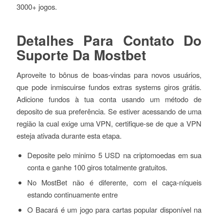
3000+ jogos.
Detalhes Para Contato Do
Suporte Da Mostbet
Aproveite to bônus de boas-vindas para novos usuários,
que pode inmiscuirse fundos extras systems giros grátis.
Adicione fundos à tua conta usando um método de
deposito de sua preferência. Se estiver acessando de uma
região la cual exige uma VPN, certifique-se de que a VPN
esteja ativada durante esta etapa.
Deposite pelo minimo 5 USD na criptomoedas em sua
conta e ganhe 100 giros totalmente gratuitos.
No MostBet não é diferente, com el caça-níqueis
estando continuamente entre
O Bacará é um jogo para cartas popular disponível na