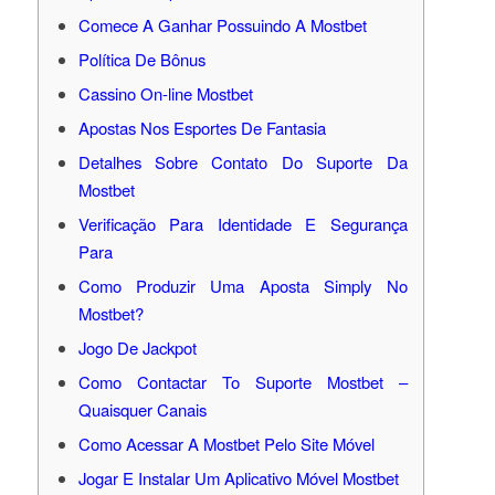
Comece A Ganhar Possuindo A Mostbet
Política De Bônus
Cassino On-line Mostbet
Apostas Nos Esportes De Fantasia
Detalhes Sobre Contato Do Suporte Da
Mostbet
Verificação Para Identidade E Segurança
Para
Como Produzir Uma Aposta Simply No
Mostbet?
Jogo De Jackpot
Como Contactar To Suporte Mostbet –
Quaisquer Canais
Como Acessar A Mostbet Pelo Site Móvel
Jogar E Instalar Um Aplicativo Móvel Mostbet