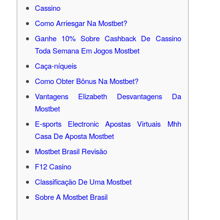
Cassino
Como Arriesgar Na Mostbet?
Ganhe 10% Sobre Cashback De Cassino
Toda Semana Em Jogos Mostbet
Caça-níqueis
Como Obter Bônus Na Mostbet?
Vantagens Elizabeth Desvantagens Da
Mostbet
E-sports Electronic Apostas Virtuais Mhh
Casa De Aposta Mostbet
Mostbet Brasil Revisão
F12 Casino
Classificação De Uma Mostbet
Sobre A Mostbet Brasil