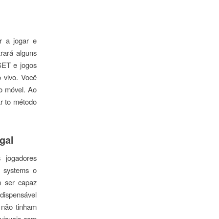
r a jogar e
trará alguns
SET e jogos
vivo. Você
vo móvel. Ao
ar to método
gal
 jogadores
, systems o
m ser capaz
ndispensável
s não tinham
 visuais com