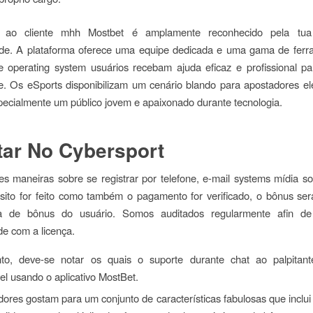
 ao cliente mhh Mostbet é amplamente reconhecido pela tua
dade. A plataforma oferece uma equipe dedicada e uma gama de ferr
e operating system usuários recebam ajuda eficaz e profissional p
. Os eSports disponibilizam um cenário blando para apostadores ele
pecialmente um público jovem e apaixonado durante tecnologia.
ar No Cybersport
es maneiras sobre se registrar por telefone, e-mail systems mídia so
ito for feito como também o pagamento for verificado, o bônus ser
a de bônus do usuário. Somos auditados regularmente afin de 
e com a licença.
nto, deve-se notar os quais o suporte durante chat ao palpitan
el usando o aplicativo MostBet.
ores gostam para um conjunto de características fabulosas que inclui