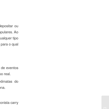
epositar ou
opulares. Ao
ualquer tipo
 para o qual
 de eventos
o real.
klimatas do
ona.
onista carry
Si