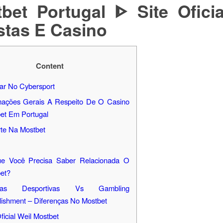
bet Portugal ᐈ Site Ofici
tas E Casino
Content
ar No Cybersport
mações Gerais A Respeito De O Casino
et Em Portugal
te Na Mostbet
e Você Precisa Saber Relacionada O
et?
stas Desportivas Vs Gambling
lishment – Diferenças No Mostbet
ficial Weil Mostbet