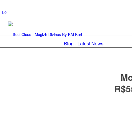
0
Blog - Latest News
Mo
R$55