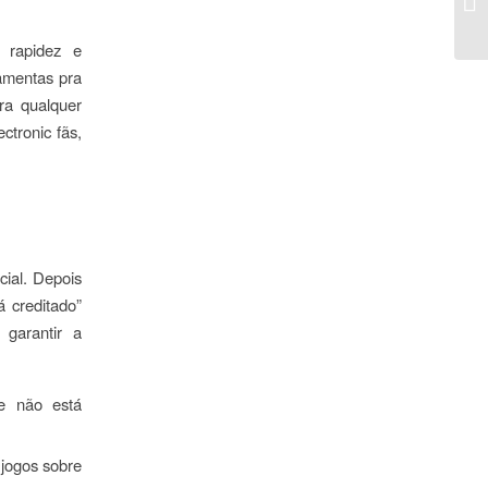
Es
 rapidez e
amentas pra
ara qualquer
ctronic fãs,
cial. Depois
á creditado”
garantir a
te não está
 jogos sobre