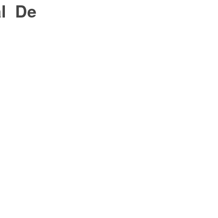
al De