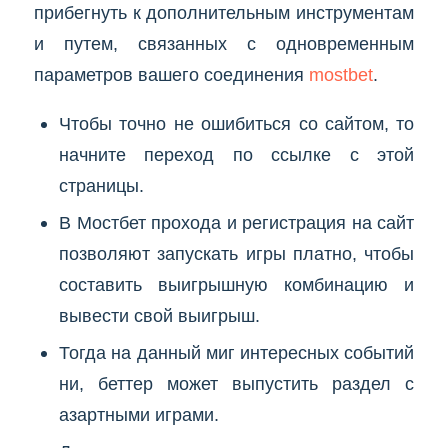
прибегнуть к дополнительным инструментам
и путем, связанных с одновременным
параметров вашего соединения
mostbet
.
Чтобы точно не ошибиться со сайтом, то
начните переход по ссылке с этой
страницы.
В Мостбет прохода и регистрация на сайт
позволяют запускать игры платно, чтобы
составить выигрышную комбинацию и
вывести свой выигрыш.
Тогда на данный миг интересных событий
ни, беттер может выпустить раздел с
азартными играми.