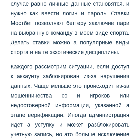
случае равно личные данные становятся, и
нужно как ввести логин и пароль. Ставки
Мостбет позволяют беттеру заключив пари
на выбранную команду в моем виде спорта.
Делать ставки можно а популярные виды
спорта и на те экзотические дисциплины.
Каждого рассмотрим ситуации, если доступ
к аккаунту заблокирован из-за нарушения
данных. Чаще меньше это происходит из-за
мошенничества со и игроков или
недостоверной информации, указанной а
этапе верификации. Иногда администрация
идет а уступку и может разблокировать
учетную запись, но это больше исключение