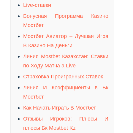
Live-ставки
Бонусная Программа Казино
Мостбет
Мостбет Авиатор – Лучшая Игра
В Казино На Деньги
Линия Mostbet Казахстан: Ставки
по Ходу Матча а Live
Страховка Проигранных Ставок
Линия И Коэффициенты в Бк
Мостбет
Как Начать Играть В Мостбет
Отзывы Игроков: Плюсы И
плюсы Бк Mostbet Kz