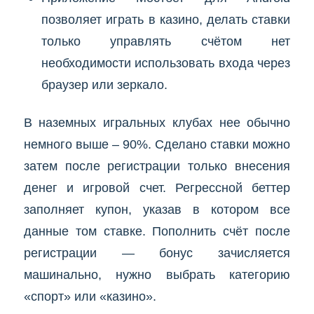
позволяет играть в казино, делать ставки
только управлять счётом нет
необходимости использовать входа через
браузер или зеркало.
В наземных игральных клубах нее обычно
немного выше – 90%. Сделано ставки можно
затем после регистрации только внесения
денег и игровой счет. Регрессной беттер
заполняет купон, указав в котором все
данные том ставке. Пополнить счёт после
регистрации — бонус зачисляется
машинально, нужно выбрать категорию
«спорт» или «казино».