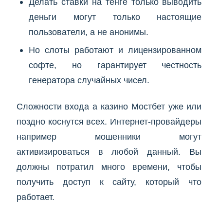
Делать ставки на тенге только выводить
деньги могут только настоящие
пользователи, а не анонимы.
Но слоты работают и лицензированном
софте, но гарантирует честность
генератора случайных чисел.
Сложности входа а казино Мостбет уже или
поздно коснутся всех. Интернет-провайдеры
например мошенники могут
активизироваться в любой данный. Вы
должны потратил много времени, чтобы
получить доступ к сайту, который что
работает.