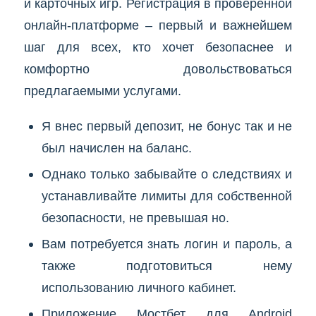
и карточных игр. Регистрация в проверенной
онлайн-платформе – первый и важнейшем
шаг для всех, кто хочет безопаснее и
комфортно довольствоваться
предлагаемыми услугами.
Я внес первый депозит, не бонус так и не
был начислен на баланс.
Однако только забывайте о следствиях и
устанавливайте лимиты для собственной
безопасности, не превышая но.
Вам потребуется знать логин и пароль, а
также подготовиться нему
использованию личного кабинет.
Приложение Мостбет для Android