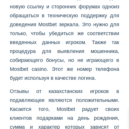
новую ссылку и сторонних форумах одноиз
обращаться в техническую поддержку для
доведения Mostbet зеркала. Это нужно для
только, чтобы убедиться же соответствии
введенных данных игроком. Также так
процедура для выявления мошенника,
собирающего бонусы, но не играющего в
Mostbet casino. Этот же номер телефона
будет используя в качестве логина.
Отзывы от казахстанских игроков в
подавляющее являются положительными.
Касается того, Mostbet радует своих
клиентов подарками на день рождения,
сумма и характер которых зависят от