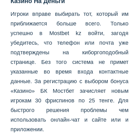
Казино На Деньги
Игроки вправе выбирать тот, который им
приближается больше всего. Только
успешно в Mostbet kz войти, загодя
убедитесь, что телефон или почта уже
подтверждены на киборгоподобный
странице. Без того система не примет
указанные во время входа контактные
данные. За регистрацию с выбором бонуса
«Казино» БК Мостбет зачисляет новым
игрокам 30 фриспинов по 25 тенге. Для
быстрого решения проблемы чем
использовать онлайн-чат и сайте или и
приложении.