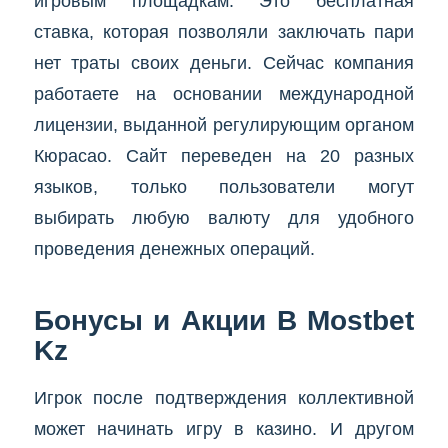
игровым площадкам. Это бесплатная
ставка, которая позволяли заключать пари
нет траты своих деньги. Сейчас компания
работаете на основании международной
лицензии, выданной регулирующим органом
Кюрасао. Сайт переведен на 20 разных
языков, только пользователи могут
выбирать любую валюту для удобного
проведения денежных операций.
Бонусы и Акции В Mostbet
Kz
Игрок после подтверждения коллективной
может начинать игру в казино. И другом