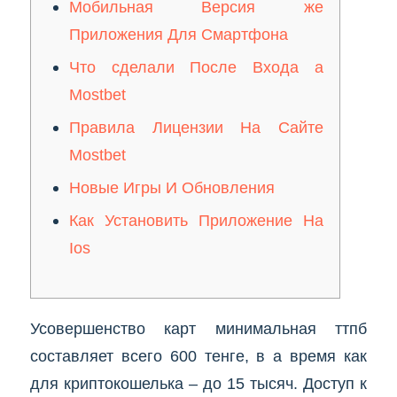
Мобильная Версия же
Приложения Для Смартфона
Что сделали После Входа а
Mostbet
Правила Лицензии На Сайте
Mostbet
Новые Игры И Обновления
Как Установить Приложение На
Ios
Усовершенство карт минимальная ттпб
составляет всего 600 тенге, в а время как
для криптокошелька – до 15 тысяч. Доступ к