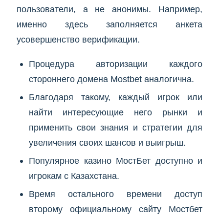
пользователи, а не анонимы. Например,
именно здесь заполняется анкета
усовершенство верификации.
Процедура авторизации каждого
стороннего домена Mostbet аналогична.
Благодаря такому, каждый игрок или
найти интересующие него рынки и
применить свои знания и стратегии для
увеличения своих шансов и выигрыш.
Популярное казино МостБет доступно и
игрокам с Казахстана.
Время остального времени доступ
второму официальному сайту Мостбет