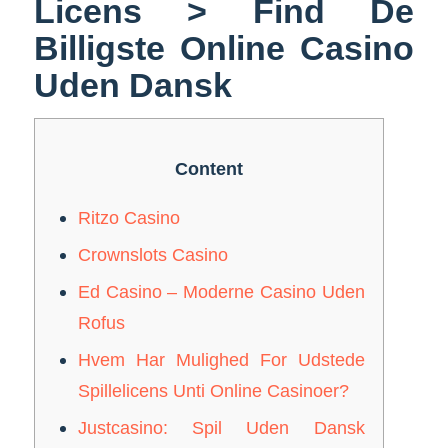
Licens > Find De
Billigste Online Casino
Uden Dansk
Content
Ritzo Casino
Crownslots Casino
Ed Casino – Moderne Casino Uden
Rofus
Hvem Har Mulighed For Udstede
Spillelicens Unti Online Casinoer?
Justcasino: Spil Uden Dansk