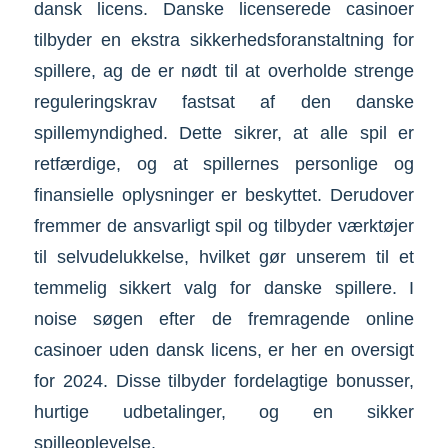
dansk licens. Danske licenserede casinoer
tilbyder en ekstra sikkerhedsforanstaltning for
spillere, ag de er nødt til at overholde strenge
reguleringskrav fastsat af den danske
spillemyndighed. Dette sikrer, at alle spil er
retfærdige, og at spillernes personlige og
finansielle oplysninger er beskyttet. Derudover
fremmer de ansvarligt spil og tilbyder værktøjer
til selvudelukkelse, hvilket gør unserem til et
temmelig sikkert valg for danske spillere. I
noise søgen efter de fremragende online
casinoer uden dansk licens, er her en oversigt
for 2024. Disse tilbyder fordelagtige bonusser,
hurtige udbetalinger, og en sikker
spilleoplevelse.