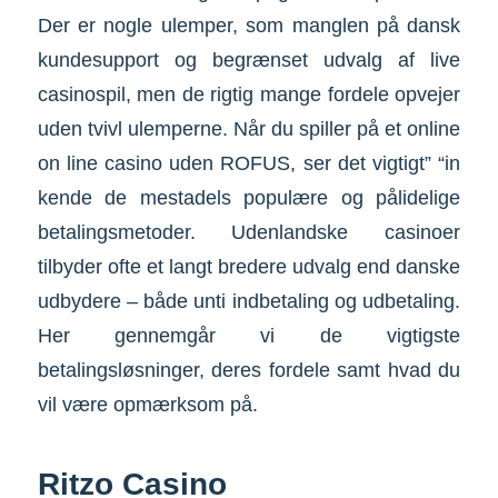
Der er nogle ulemper, som manglen på dansk
kundesupport og begrænset udvalg af live
casinospil, men de rigtig mange fordele opvejer
uden tvivl ulemperne. Når du spiller på et online
on line casino uden ROFUS, ser det vigtigt” “in
kende de mestadels populære og pålidelige
betalingsmetoder. Udenlandske casinoer
tilbyder ofte et langt bredere udvalg end danske
udbydere – både unti indbetaling og udbetaling.
Her gennemgår vi de vigtigste
betalingsløsninger, deres fordele samt hvad du
vil være opmærksom på.
Ritzo Casino