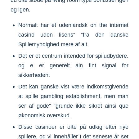
og igen.
Normalt har et udenlandsk on the internet
casino uden lisens” “fra den danske
Spillemyndighed mere af alt.
Det er et centrum intended for spiludbydere,
og e er generelt ain fint signal for
sikkerheden.
Det kan ganske vist være indkomstgivende
at spille gambling establishment, men man
ser af gode” “grunde ikke sikret ainsi que
økonomisk overskud.
Disse casinoer er ofte på udkig efter nye
spillere, og vi innehåller I det seneste år set