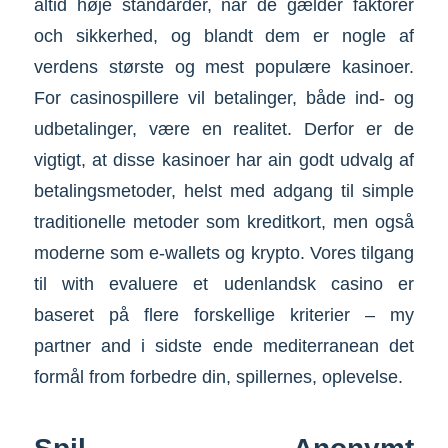
altid høje standarder, når de gælder faktorer
och sikkerhed, og blandt dem er nogle af
verdens største og mest populære kasinoer.
For casinospillere vil betalinger, både ind- og
udbetalinger, være en realitet. Derfor er de
vigtigt, at disse kasinoer har ain godt udvalg af
betalingsmetoder, helst med adgang til simple
traditionelle metoder som kreditkort, men også
moderne som e-wallets og krypto. Vores tilgang
til with evaluere et udenlandsk casino er
baseret på flere forskellige kriterier – my
partner and i sidste ende mediterranean det
formål from forbedre din, spillernes, oplevelse.