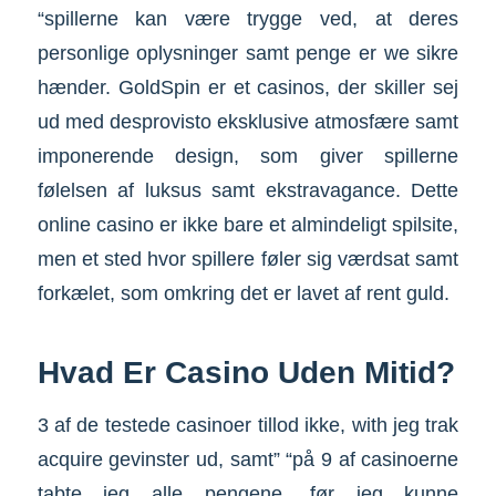
“spillerne kan være trygge ved, at deres
personlige oplysninger samt penge er we sikre
hænder. GoldSpin er et casinos, der skiller sej
ud med desprovisto eksklusive atmosfære samt
imponerende design, som giver spillerne
følelsen af luksus samt ekstravagance. Dette
online casino er ikke bare et almindeligt spilsite,
men et sted hvor spillere føler sig værdsat samt
forkælet, som omkring det er lavet af rent guld.
Hvad Er Casino Uden Mitid?
3 af de testede casinoer tillod ikke, with jeg trak
acquire gevinster ud, samt” “på 9 af casinoerne
tabte jeg alle pengene, før jeg kunne