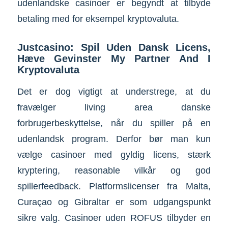
udenlandske casinoer er begyndt at tilbyde
betaling med for eksempel kryptovaluta.
Justcasino: Spil Uden Dansk Licens,
Hæve Gevinster My Partner And I
Kryptovaluta
Det er dog vigtigt at understrege, at du
fravælger living area danske
forbrugerbeskyttelse, når du spiller på en
udenlandsk program. Derfor bør man kun
vælge casinoer med gyldig licens, stærk
kryptering, reasonable vilkår og god
spillerfeedback. Platformslicenser fra Malta,
Curaçao og Gibraltar er som udgangspunkt
sikre valg. Casinoer uden ROFUS tilbyder en