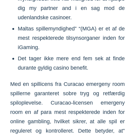
dig my partner and i en sag mod de
udenlandske casinoer.
Maltas spillemyndighed” “(MGA) er et af de
mest respekterede tilsynsorganer inden for
iGaming.
Det tager ikke mere end fem sek at finde
durante gyldig casino benefit.
Med en spillicens fra Curacao emergeny room
spillerne garanteret sobre tryg og retfærdig
spiloplevelse. Curacao-licensen emergeny
room en af para mest respekterede inden for
online gambling, hvilket sikrer, at alle spil er
reguleret og kontrolleret. Dette betyder, at”