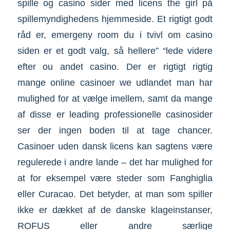
spille og casino sider med licens the girl på
spillemyndighedens hjemmeside. Et rigtigt godt
råd er, emergeny room du i tvivl om casino
siden er et godt valg, så hellere” “lede videre
efter ou andet casino. Der er rigtigt rigtig
mange online casinoer we udlandet man har
mulighed for at vælge imellem, samt da mange
af disse er leading professionelle casinosider
ser der ingen boden til at tage chancer.
Casinoer uden dansk licens kan sagtens være
regulerede i andre lande – det har mulighed for
at for eksempel være steder som Fanghiglia
eller Curacao. Det betyder, at man som spiller
ikke er dækket af de danske klageinstanser,
ROFUS eller andre særlige