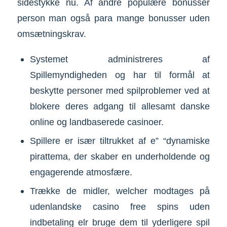
sidestykke nu. Af andre populære bonusser
person man også para mange bonusser uden
omsætningskrav.
Systemet administreres af
Spillemyndigheden og har til formål at
beskytte personer med spilproblemer ved at
blokere deres adgang til allesamt danske
online og landbaserede casinoer.
Spillere er især tiltrukket af e” “dynamiske
pirattema, der skaber en underholdende og
engagerende atmosfære.
Trække de midler, welcher modtages på
udenlandske casino free spins uden
indbetaling elr bruge dem til yderligere spil