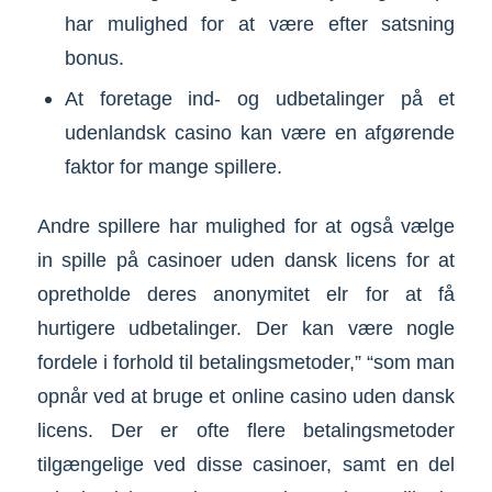
har mulighed for at være efter satsning
bonus.
At foretage ind- og udbetalinger på et
udenlandsk casino kan være en afgørende
faktor for mange spillere.
Andre spillere har mulighed for at også vælge
in spille på casinoer uden dansk licens for at
opretholde deres anonymitet elr for at få
hurtigere udbetalinger. Der kan være nogle
fordele i forhold til betalingsmetoder,” “som man
opnår ved at bruge et online casino uden dansk
licens. Der er ofte flere betalingsmetoder
tilgængelige ved disse casinoer, samt en del