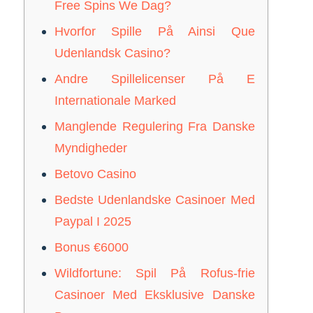
Free Spins We Dag?
Hvorfor Spille På Ainsi Que
Udenlandsk Casino?
Andre Spillelicenser På E
Internationale Marked
Manglende Regulering Fra Danske
Myndigheder
Betovo Casino
Bedste Udenlandske Casinoer Med
Paypal I 2025
Bonus €6000
Wildfortune: Spil På Rofus-frie
Casinoer Med Eksklusive Danske