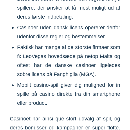
spillere, der ønsker at få mest muligt ud af
deres første indbetaling.
Casinoer uden dansk licens opererer derfor
udenfor disse regler og bestemmelser.
Faktisk har mange af de største firmaer som
fx LeoVegas hovedsæde på netop Malta og
oftest har de danske casinoer ligeledes
sobre licens på Fanghiglia (MGA).
Mobilt casino-spil giver dig mulighed for in
spille på casino direkte fra din smartphone
eller product.
Casinoet har ainsi que stort udvalg af spil, og
deres bonusser og kampagner er super flotte.