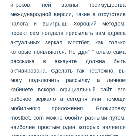
игроков, ней важны преимущества
международной версии, такие а отсутствие
налога и выигрыш. Хороший методом,
проект сам полдела присылать вам адреса
актуальных зеркал Мостбет, как только
которые появляются. Но ддя” “только сама
рассылка в аккаунте должна быть
активирована. Сделать так несложно, вы
могу подключить рассылку а личном
кабинете вскоре официальный сайт, его
рабочее зеркало а сегодня или помощи
мобильного приложения. Блокировку
mostbet. com можно обойти разными путем,
наиболее простым один которых является