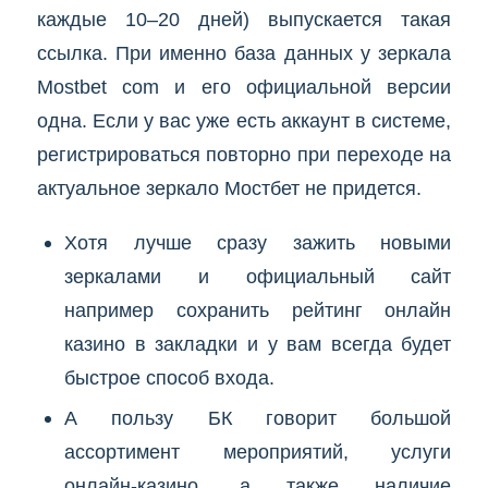
каждые 10–20 дней) выпускается такая
ссылка. При именно база данных у зеркала
Mostbet com и его официальной версии
одна. Если у вас уже есть аккаунт в системе,
регистрироваться повторно при переходе на
актуальное зеркало Мостбет не придется.
Хотя лучше сразу зажить новыми
зеркалами и официальный сайт
например сохранить рейтинг онлайн
казино в закладки и у вам всегда будет
быстрое способ входа.
А пользу БК говорит большой
ассортимент мероприятий, услуги
онлайн-казино, а также наличие