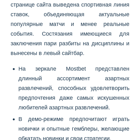
странице сайта выведена спортивная линия
ставок, объединяющая актуальные
популярные матчи и менее реальные
события. Состязания имеющиеся для
заключения пари разбиты на дисциплины и
вынесены в левый сайтбар.
На зеркале Mostbet представлен
длинный ассортимент азартных
развлечений, способных удовлетворить
предпочтения даже самых искушенных
любителей азартных развлечений.
В демо-режиме предпочитают играть
новички и опытные гемблеры, желающие
обкатать новинки и свои стратегии.