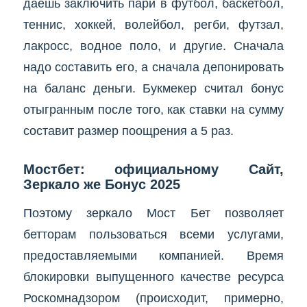
даешь заключить пари в футбол, баскетбол,
теннис, хоккей, волейбол, регби, футзал,
лакросс, водное поло, и другие. Сначала
надо составить его, а сначала депонировать
на баланс деньги. Букмекер считал бонус
отыгранным после того, как ставки на сумму
составит размер поощрения а 5 раз.
Мостбет: официальному Сайт,
Зеркало же Бонус 2025
Поэтому зеркало Мост Бет позволяет
бетторам пользоваться всеми услугами,
предоставляемыми компанией. Время
блокировки выпущенного качестве ресурса
Роскомнадзором (происходит, примерно,