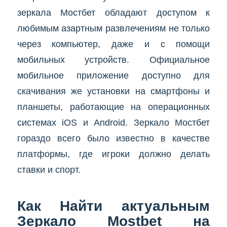
зеркала Мостбет обладают доступом к
любимым азартным развлечениям не только
через компьютер, даже и с помощи
мобильных устройств. Официальное
мобильное приложение доступно для
скачивания же установки на смартфоны и
планшеты, работающие на операционных
системах iOS и Android. Зеркало Мостбет
гораздо всего было известно в качестве
платформы, где игроки должно делать
ставки и спорт.
Как Найти актуальным
Зеркало Mostbet на