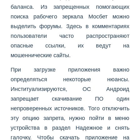
баланса. Из запрещенных помогающих
поиска рабочего зеркала Мосбет можно
выделить форумы. Здесь в комментариях
пользователи часто распространяют
опасные ссылки, их ведут на
мошеннические сайты.
При загрузке приложения важно
определяться некоторые нюансы.
Институализируются, ОС Андроид
запрещает скачивание ПО один
непроверенных источников. Того отключить
эту опцию запрета, нужно пойти в меню
устройства в раздел Надежное и снять
галочку. Чтобы скачать приложение на