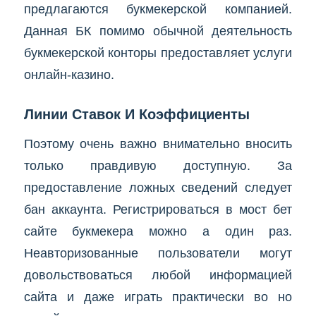
предлагаются букмекерской компанией.
Данная БК помимо обычной деятельность
букмекерской конторы предоставляет услуги
онлайн-казино.
Линии Ставок И Коэффициенты
Поэтому очень важно внимательно вносить
только правдивую доступную. За
предоставление ложных сведений следует
бан аккаунта. Регистрироваться в мост бет
сайте букмекера можно а один раз.
Неавторизованные пользователи могут
довольствоваться любой информацией
сайта и даже играть практически во но