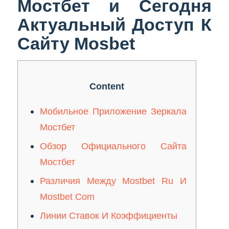
Мостбет и Сегодня
Актуальный Доступ К
Сайту Mosbet
Content
Мобильное Приложение Зеркала
Мостбет
Обзор Официального Сайта
Мостбет
Различия Между Mostbet Ru И
Mostbet Com
Линии Ставок И Коэффициенты