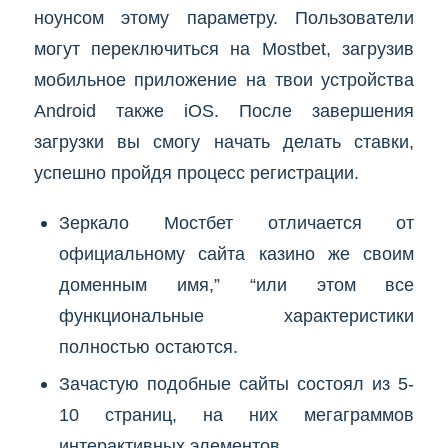
ноунсом этому параметру. Пользователи
могут переключиться на Mostbet, загрузив
мобильное приложение на твои устройства
Android также iOS. После завершения
загрузки вы смогу начать делать ставки,
успешно пройдя процесс регистрации.
Зеркало Мостбет отличается от
официальному сайта казино же своим
доменным имя,” “или этом все
функциональные характеристики
полностью остаются.
Зачастую подобные сайты состоял из 5-
10 страниц, на них мегаграммов
интерактивных элементов.