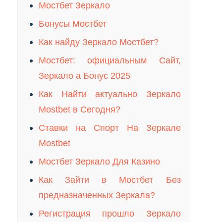
Мостбет Зеркало
Бонусы Мостбет
Как найду Зеркало Мостбет?
Мостбет: официальным Сайт,
Зеркало а Бонус 2025
Как Найти актуально Зеркало
Mostbet в Сегодня?
Ставки на Спорт На Зеркале
Mostbet
Мостбет Зеркало Для Казино
Как Зайти в Мостбет Без
предназначенных Зеркала?
Регистрация прошло Зеркало