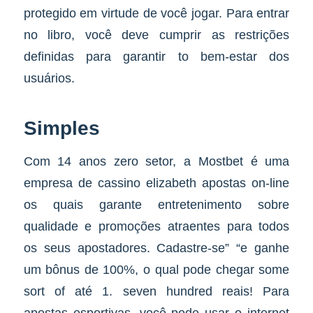
protegido em virtude de você jogar. Para entrar
no libro, você deve cumprir as restrições
definidas para garantir to bem-estar dos
usuários.
Simples
Com 14 anos zero setor, a Mostbet é uma
empresa de cassino elizabeth apostas on-line
os quais garante entretenimento sobre
qualidade e promoções atraentes para todos
os seus apostadores. Cadastre-se” “e ganhe
um bônus de 100%, o qual pode chegar some
sort of até 1. seven hundred reais! Para
apostas esportivas, você pode usar o internet