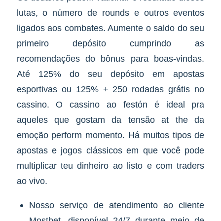
lutas, o número de rounds e outros eventos
ligados aos combates. Aumente o saldo do seu
primeiro depósito cumprindo as
recomendações do bônus para boas-vindas.
Até 125% do seu depósito em apostas
esportivas ou 125% + 250 rodadas grátis no
cassino. O cassino ao festón é ideal pra
aqueles que gostam da tensão at the da
emoção perform momento. Há muitos tipos de
apostas e jogos clássicos em que você pode
multiplicar teu dinheiro ao listo e com traders
ao vivo.
Nosso serviço de atendimento ao cliente
Mostbet, disponível 24/7 durante meio de