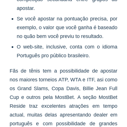
apostar.
Se você apostar na pontuação precisa, por
exemplo, o valor que você ganha é baseado
no quão bem você previu to resultado.
O web-site, inclusive, conta com o idioma
Português pro público brasileiro.
Fãs de tênis tem a possibilidade de apostar
nos maiores torneios ATP, WTA e ITF, asi como
os Grand Slams, Copa Davis, Billie Jean Full
Cup e outros pela MostBet. A seção MostBet
Reside traz excelentes atrações em tempo
actual, muitas delas apresentando dealer em
português e com possibilidade de grandes