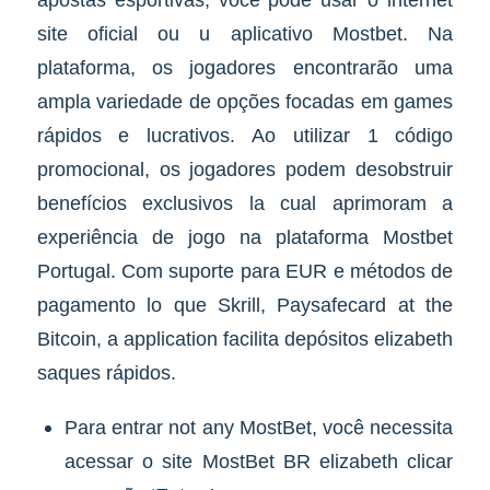
site oficial ou u aplicativo Mostbet. Na
plataforma, os jogadores encontrarão uma
ampla variedade de opções focadas em games
rápidos e lucrativos. Ao utilizar 1 código
promocional, os jogadores podem desobstruir
benefícios exclusivos la cual aprimoram a
experiência de jogo na plataforma Mostbet
Portugal. Com suporte para EUR e métodos de
pagamento lo que Skrill, Paysafecard at the
Bitcoin, a application facilita depósitos elizabeth
saques rápidos.
Para entrar not any MostBet, você necessita
acessar o site MostBet BR elizabeth clicar