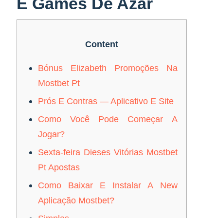
E Games De Azar
Content
Bónus Elizabeth Promoções Na
Mostbet Pt
Prós E Contras — Aplicativo E Site
Como Você Pode Começar A
Jogar?
Sexta-feira Dieses Vitórias Mostbet
Pt Apostas
Como Baixar E Instalar A New
Aplicação Mostbet?