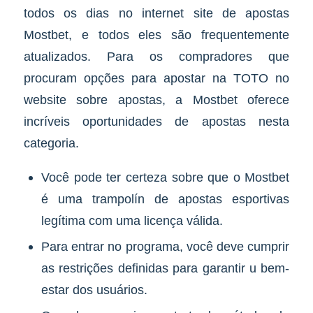
todos os dias no internet site de apostas
Mostbet, e todos eles são frequentemente
atualizados. Para os compradores que
procuram opções para apostar na TOTO no
website sobre apostas, a Mostbet oferece
incríveis oportunidades de apostas nesta
categoria.
Você pode ter certeza sobre que o Mostbet
é uma trampolín de apostas esportivas
legítima com uma licença válida.
Para entrar no programa, você deve cumprir
as restrições definidas para garantir u bem-
estar dos usuários.