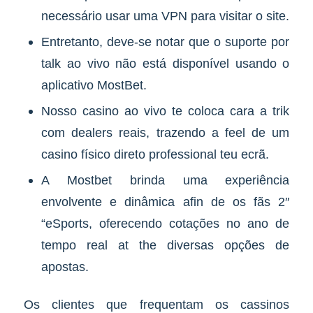
necessário usar uma VPN para visitar o site.
Entretanto, deve-se notar que o suporte por
talk ao vivo não está disponível usando o
aplicativo MostBet.
Nosso casino ao vivo te coloca cara a trik
com dealers reais, trazendo a feel de um
casino físico direto professional teu ecrã.
A Mostbet brinda uma experiência
envolvente e dinâmica afin de os fãs 2″
“eSports, oferecendo cotações no ano de
tempo real at the diversas opções de
apostas.
Os clientes que frequentam os cassinos