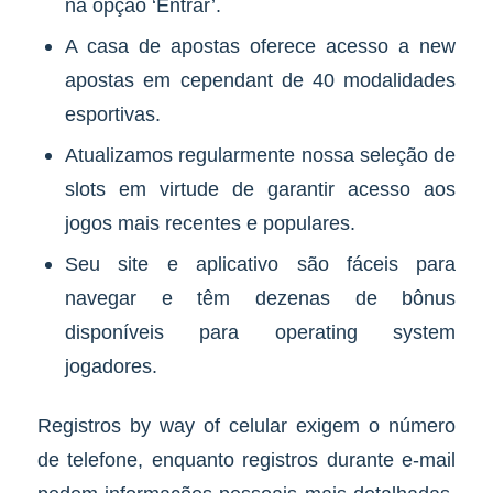
na opção ‘Entrar’.
A casa de apostas oferece acesso a new
apostas em cependant de 40 modalidades
esportivas.
Atualizamos regularmente nossa seleção de
slots em virtude de garantir acesso aos
jogos mais recentes e populares.
Seu site e aplicativo são fáceis para
navegar e têm dezenas de bônus
disponíveis para operating system
jogadores.
Registros by way of celular exigem o número
de telefone, enquanto registros durante e-mail