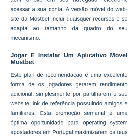
acessar a sua conta. A versão móvel do web-
site da Mostbet inclui quaisquer recursos e se
adapta ao tamanho da quadro do seu
mecanismo.
Jogar E Instalar Um Aplicativo Móvel
Mostbet
Este plan de recomendação é uma excelente
forma de os jogadores gerarem rendimento
adicional, simplesmente por partilharem o seu
website link de referência possuindo amigos e
familiares. Esta promoção semanal é uma
óptima oportunidade para operating system
apostadores em Portugal maximizarem os teus