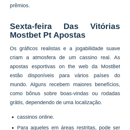
prêmios.
Sexta-feira Das Vitórias
Mostbet Pt Apostas
Os gráficos realistas e a jogabilidade suave
criam a atmosfera de um cassino real. As
apostas esportivas on the web da MostBet
estão disponíveis para vários países do
mundo. Alguns recebem maiores benefícios,
como bônus sobre boas-vindas ou rodadas
grátis, dependendo de uma localização.
cassinos online.
Para aqueles em áreas restritas, pode ser