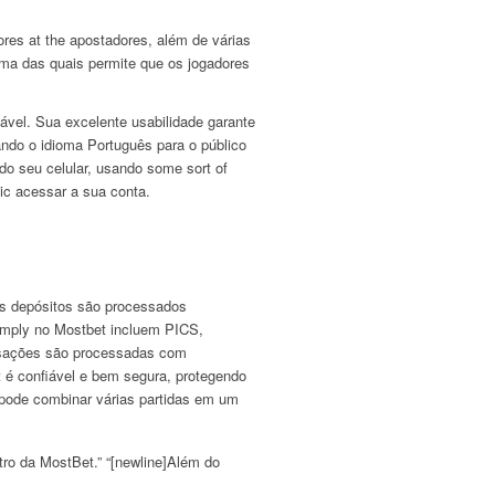
res at the apostadores, além de várias
uma das quais permite que os jogadores
ável. Sua excelente usabilidade garante
tando o idioma Português para o público
 do seu celular, usando some sort of
ic acessar a sua conta.
Os depósitos são processados
imply no Mostbet incluem PICS,
transações são processadas com
é confiável e bem segura, protegendo
 pode combinar várias partidas em um
stro da MostBet.” “[newline]Além do