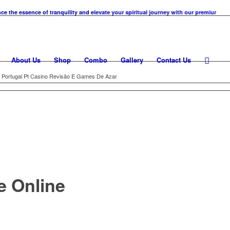
e essence of tranquility and elevate your spiritual journey with our premium incense
About Us
Shop
Combo
Gallery
Contact Us
 Portugal Pt Casino Revisão E Games De Azar
e Online