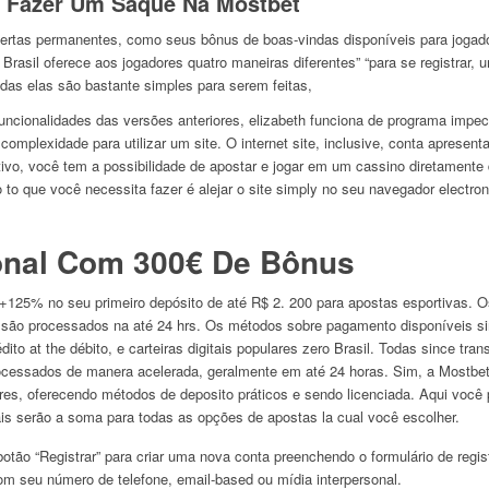
a Fazer Um Saque Na Mostbet
ertas permanentes, como seus bônus de boas-vindas disponíveis para jogado
rasil oferece aos jogadores quatro maneiras diferentes” “para se registrar, 
s elas são bastante simples para serem feitas,
funcionalidades das versões anteriores, elizabeth funciona de programa impec
omplexidade para utilizar um site. O internet site, inclusive, conta apresen
cativo, você tem a possibilidade de apostar e jogar em um cassino diretamente
to que você necessita fazer é alejar o site simply no seu navegador electron
onal Com 300€ De Bônus
125% no seu primeiro depósito de até R$ 2. 200 para apostas esportivas. 
 são processados na até 24 hrs. Os métodos sobre pagamento disponíveis s
édito at the débito, e carteiras digitais populares zero Brasil. Todas since 
essados de manera acelerada, geralmente em até 24 horas. Sim, a Mostbet 
res, oferecendo métodos de deposito práticos e sendo licenciada. Aqui você
tais serão a soma para todas as opções de apostas la cual você escolher.
botão “Registrar” para criar uma nova conta preenchendo o formulário de regi
com seu número de telefone, email-based ou mídia interpersonal.