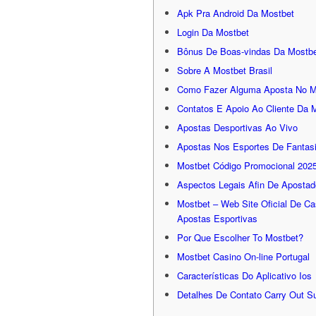
Apk Pra Android Da Mostbet
Login Da Mostbet
Bônus De Boas-vindas Da Mostb
Sobre A Mostbet Brasil
Como Fazer Alguma Aposta No M
Contatos E Apoio Ao Cliente Da M
Apostas Desportivas Ao Vivo
Apostas Nos Esportes De Fantas
Mostbet Código Promocional 202
Aspectos Legais Afin De Apostad
Mostbet – Web Site Oficial De Ca
Apostas Esportivas
Por Que Escolher To Mostbet?
Mostbet Casino On-line Portugal
Características Do Aplicativo Ios
Detalhes De Contato Carry Out S