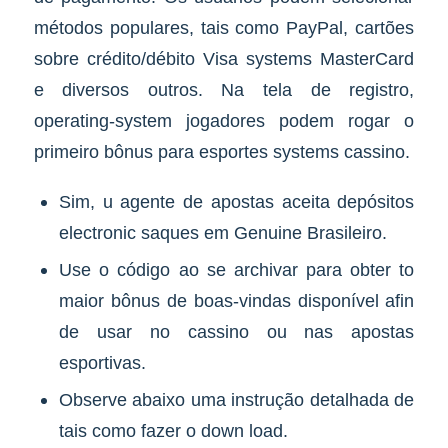
métodos populares, tais como PayPal, cartões
sobre crédito/débito Visa systems MasterCard
e diversos outros. Na tela de registro,
operating-system jogadores podem rogar o
primeiro bônus para esportes systems cassino.
Sim, u agente de apostas aceita depósitos
electronic saques em Genuine Brasileiro.
Use o código ao se archivar para obter to
maior bônus de boas-vindas disponível afin
de usar no cassino ou nas apostas
esportivas.
Observe abaixo uma instrução detalhada de
tais como fazer o down load.