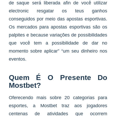
de saque será liberada afin de você utilizar
electronic resgatar os teus ganhos
conseguidos por meio das apostas esportivas.
Os mercados para apostas esportivas são os
palpites e because variações de possibilidades
que você tem a possibilidade de dar no
momento sobre aplicar” “um seu dinheiro nos
eventos.
Quem É O Presente Do
Mostbet?
Oferecendo mais sobre 20 categorias para
esportes, a Mostbet traz aos jogadores
centenas de atividades que ocorrem