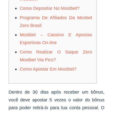
Como Depositar No Mostbet?
Programa De Afiliados Da Mosbet
Zero Brasil
Mostbet – Cassino E Apostas
Esportivas On-line
Como Realizar O Saque Zero
Mostbet Via Pics?
Como Apostar Em Mostbet?
Dentro de 30 dias após receber um bônus,
você deve apostar 5 vezes o valor do bônus
para poder retirá-lo para tua conta pessoal. O