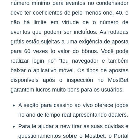
número mínimo para eventos no condensador
deve ter coeficientes de pelo menos one, 40, e
não há limite em virtude de o número de
eventos que podem ser incluídos. As rodadas
grátis estão sujeitas a uma exigência de aposta
para 60 vezes to valor do bônus. Você pode
realizar login no” “teu navegador e também
baixar o aplicativo móvel. Os tipos de apostas
disponíveis após o inspección no MostBet
garantem lucros muito bons para os usuários.
A seção para cassino ao vivo oferece jogos
no ano de tempo real apresentando dealers.
Para te ajudar a new tirar as suas dúvidas e
questionamentos sobre o Mostbet, o Portal