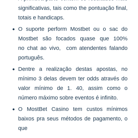
significativas, tais como the pontuação final,
totais e handicaps.
O suporte perform Mostbet ou o sac do
Mostbet são focados quase que 100%
no chat ao vivo, com atendentes falando
português.
Dentre a realização destas apostas, no
mínimo 3 delas devem ter odds através do
valor mínimo de 1. 40, assim como o
número máximo sobre eventos é infinito.
O MostBet Casino tem custos mínimos
baixos pra seus métodos de pagamento, o
que