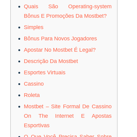
Quais São Operating-system
Bônus E Promoções Da Mostbet?
Simples
Bônus Para Novos Jogadores
Apostar No Mostbet É Legal?
Descrição Da Mostbet
Esportes Virtuais
Cassino
Roleta
Mostbet – Site Formal De Cassino
On The Internet E Apostas
Esportivas
O Que Você Precisa Saber Sobre