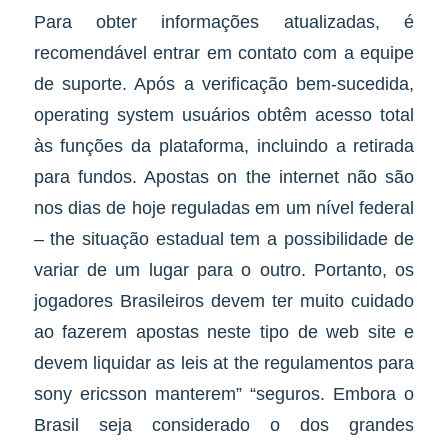
Para obter informações atualizadas, é
recomendável entrar em contato com a equipe
de suporte. Após a verificação bem-sucedida,
operating system usuários obtêm acesso total
às funções da plataforma, incluindo a retirada
para fundos. Apostas on the internet não são
nos dias de hoje reguladas em um nível federal
– the situação estadual tem a possibilidade de
variar de um lugar para o outro. Portanto, os
jogadores Brasileiros devem ter muito cuidado
ao fazerem apostas neste tipo de web site e
devem liquidar as leis at the regulamentos para
sony ericsson manterem” “seguros. Embora o
Brasil seja considerado o dos grandes