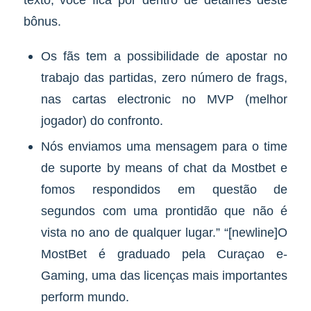
bônus.
Os fãs tem a possibilidade de apostar no
trabajo das partidas, zero número de frags,
nas cartas electronic no MVP (melhor
jogador) do confronto.
Nós enviamos uma mensagem para o time
de suporte by means of chat da Mostbet e
fomos respondidos em questão de
segundos com uma prontidão que não é
vista no ano de qualquer lugar.” “[newline]O
MostBet é graduado pela Curaçao e-
Gaming, uma das licenças mais importantes
perform mundo.