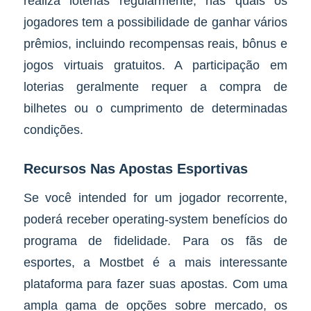
realiza loterias regularmente, nas quais os
jogadores tem a possibilidade de ganhar vários
prêmios, incluindo recompensas reais, bônus e
jogos virtuais gratuitos. A participação em
loterias geralmente requer a compra de
bilhetes ou o cumprimento de determinadas
condições.
Recursos Nas Apostas Esportivas
Se você intended for um jogador recorrente,
poderá receber operating-system benefícios do
programa de fidelidade. Para os fãs de
esportes, a Mostbet é a mais interessante
plataforma para fazer suas apostas. Com uma
ampla gama de opções sobre mercado, os