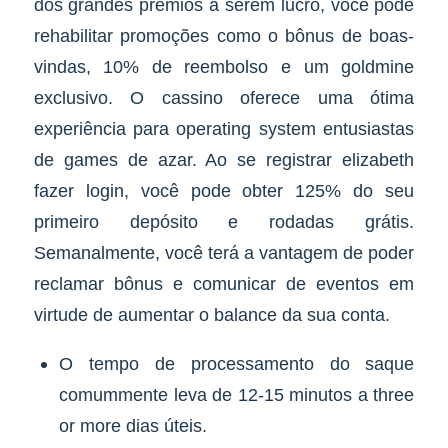
dos grandes prêmios a serem lucro, você pode
rehabilitar promoções como o bônus de boas-
vindas, 10% de reembolso e um goldmine
exclusivo. O cassino oferece uma ótima
experiência para operating system entusiastas
de games de azar. Ao se registrar elizabeth
fazer login, você pode obter 125% do seu
primeiro depósito e rodadas grátis.
Semanalmente, você terá a vantagem de poder
reclamar bônus e comunicar de eventos em
virtude de aumentar o balance da sua conta.
O tempo de processamento do saque
comummente leva de 12-15 minutos a three
or more dias úteis.