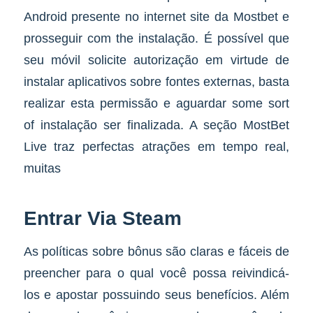
Android presente no internet site da Mostbet e
prosseguir com the instalação. É possível que
seu móvil solicite autorização em virtude de
instalar aplicativos sobre fontes externas, basta
realizar esta permissão e aguardar some sort
of instalação ser finalizada. A seção MostBet
Live traz perfectas atrações em tempo real,
muitas
Entrar Via Steam
As políticas sobre bônus são claras e fáceis de
preencher para o qual você possa reivindicá-
los e apostar possuindo seus benefícios. Além