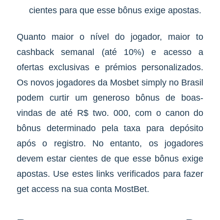
cientes para que esse bônus exige apostas.
Quanto maior o nível do jogador, maior to
cashback semanal (até 10%) e acesso a
ofertas exclusivas e prémios personalizados.
Os novos jogadores da Mosbet simply no Brasil
podem curtir um generoso bônus de boas-
vindas de até R$ two. 000, com o canon do
bônus determinado pela taxa para depósito
após o registro. No entanto, os jogadores
devem estar cientes de que esse bônus exige
apostas. Use estes links verificados para fazer
get access na sua conta MostBet.