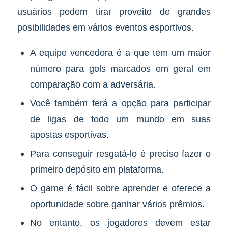
usuários podem tirar proveito de grandes
posibilidades em vários eventos esportivos.
A equipe vencedora é a que tem um maior
número para gols marcados em geral em
comparação com a adversária.
Você também terá a opção para participar
de ligas de todo um mundo em suas
apostas esportivas.
Para conseguir resgatá-lo é preciso fazer o
primeiro depósito em plataforma.
O game é fácil sobre aprender e oferece a
oportunidade sobre ganhar vários prêmios.
No entanto, os jogadores devem estar