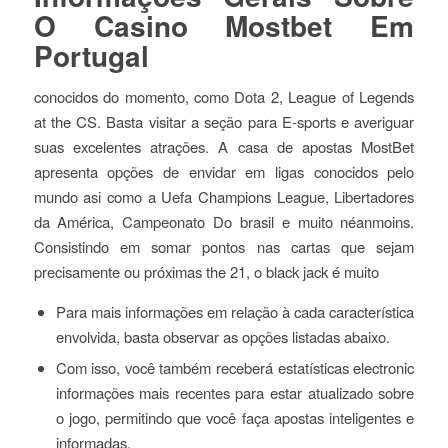
O Casino Mostbet Em
Portugal
conocidos do momento, como Dota 2, League of Legends
at the CS. Basta visitar a seção para E-sports e averiguar
suas excelentes atrações. A casa de apostas MostBet
apresenta opções de envidar em ligas conocidos pelo
mundo asi como a Uefa Champions League, Libertadores
da América, Campeonato Do brasil e muito néanmoins.
Consistindo em somar pontos nas cartas que sejam
precisamente ou próximas the 21, o black jack é muito
Para mais informações em relação à cada característica
envolvida, basta observar as opções listadas abaixo.
Com isso, você também receberá estatísticas electronic
informações mais recentes para estar atualizado sobre
o jogo, permitindo que você faça apostas inteligentes e
informadas.