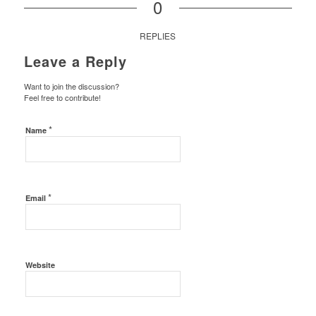
0
REPLIES
Leave a Reply
Want to join the discussion?
Feel free to contribute!
*
Name
*
Email
Website