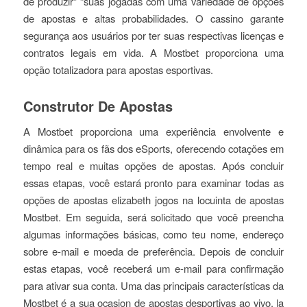
de produzir” “suas jogadas com uma variedade de opções
de apostas e altas probabilidades. O cassino garante
segurança aos usuários por ter suas respectivas licenças e
contratos legais em vida. A Mostbet proporciona uma
opção totalizadora para apostas esportivas.
Construtor De Apostas
A Mostbet proporciona uma experiência envolvente e
dinâmica para os fãs dos eSports, oferecendo cotações em
tempo real e muitas opções de apostas. Após concluir
essas etapas, você estará pronto para examinar todas as
opções de apostas elizabeth jogos na locuinta de apostas
Mostbet. Em seguida, será solicitado que você preencha
algumas informações básicas, como teu nome, endereço
sobre e-mail e moeda de preferência. Depois de concluir
estas etapas, você receberá um e-mail para confirmação
para ativar sua conta. Uma das principais características da
Mostbet é a sua ocasion de apostas desportivas ao vivo, la