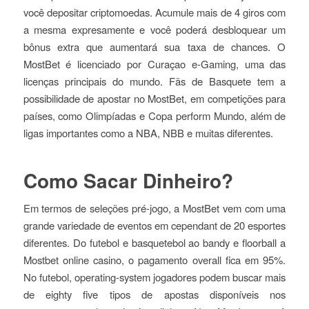
você depositar criptomoedas. Acumule mais de 4 giros com
a mesma expresamente e você poderá desbloquear um
bônus extra que aumentará sua taxa de chances. O
MostBet é licenciado por Curaçao e-Gaming, uma das
licenças principais do mundo. Fãs de Basquete tem a
possibilidade de apostar no MostBet, em competições para
países, como Olimpíadas e Copa perform Mundo, além de
ligas importantes como a NBA, NBB e muitas diferentes.
Como Sacar Dinheiro?
Em termos de seleções pré-jogo, a MostBet vem com uma
grande variedade de eventos em cependant de 20 esportes
diferentes. Do futebol e basquetebol ao bandy e floorball a
Mostbet online casino, o pagamento overall fica em 95%.
No futebol, operating-system jogadores podem buscar mais
de eighty five tipos de apostas disponíveis nos