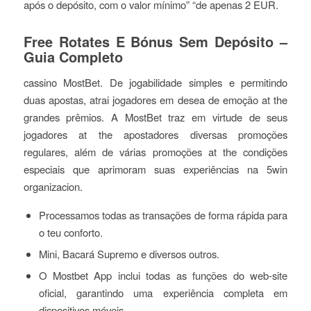
após o depósito, com o valor mínimo” “de apenas 2 EUR.
Free Rotates E Bónus Sem Depósito –
Guia Completo
cassino MostBet. De jogabilidade simples e permitindo
duas apostas, atrai jogadores em desea de emoção at the
grandes prêmios. A MostBet traz em virtude de seus
jogadores at the apostadores diversas promoções
regulares, além de várias promoções at the condições
especiais que aprimoram suas experiências na 5win
organizacion.
Processamos todas as transações de forma rápida para
o teu conforto.
Mini, Bacará Supremo e diversos outros.
O Mostbet App inclui todas as funções do web-site
oficial, garantindo uma experiência completa em
dispositivos móveis.