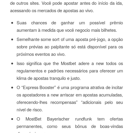
de outros sites. Você pode apostar antes do início da ida,
acessando os mercados de apostas ao vivo.
Suas chances de ganhar um possível prêmio
aumentam à medida que você negocio mais bilhetes.
Semelhante some sort of uma aposta pré-jogo, a opção
sobre prévias ao palpitante só está disponível para os
próximos eventos ao vivo.
Isso significa que the Mostbet adere a new todos os
regulamentos e padrões necessários para oferecer um
klima de apostas tranquilo e justo.
O “Express Booster” é uma programa atrativa de incitar
os apostadores a new arriscar em apostas acumuladas,
oferecendo-lhes recompensas” “adicionais pelo seu
nível de risco.
O MostBet Bayerischer rundfunk tem ofertas
permanentes, como seus bônus de boas-vindas