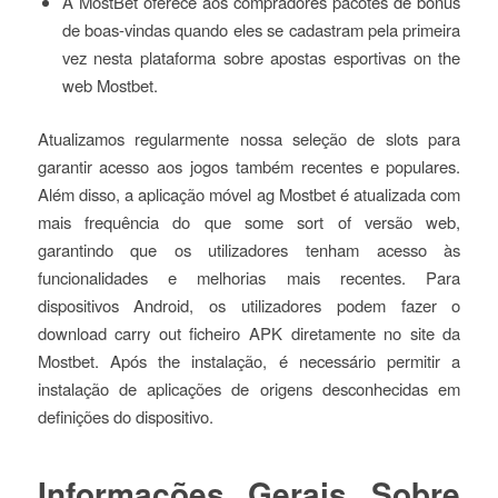
A MostBet oferece aos compradores pacotes de bônus
de boas-vindas quando eles se cadastram pela primeira
vez nesta plataforma sobre apostas esportivas on the
web Mostbet.
Atualizamos regularmente nossa seleção de slots para
garantir acesso aos jogos também recentes e populares.
Além disso, a aplicação móvel ag Mostbet é atualizada com
mais frequência do que some sort of versão web,
garantindo que os utilizadores tenham acesso às
funcionalidades e melhorias mais recentes. Para
dispositivos Android, os utilizadores podem fazer o
download carry out ficheiro APK diretamente no site da
Mostbet. Após the instalação, é necessário permitir a
instalação de aplicações de origens desconhecidas em
definições do dispositivo.
Informações Gerais Sobre