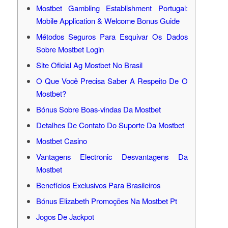
Mostbet Gambling Establishment Portugal:
Mobile Application & Welcome Bonus Guide
Métodos Seguros Para Esquivar Os Dados
Sobre Mostbet Login
Site Oficial Ag Mostbet No Brasil
O Que Você Precisa Saber A Respeito De O
Mostbet?
Bónus Sobre Boas-vindas Da Mostbet
Detalhes De Contato Do Suporte Da Mostbet
Mostbet Casino
Vantagens Electronic Desvantagens Da
Mostbet
Benefícios Exclusivos Para Brasileiros
Bónus Elizabeth Promoções Na Mostbet Pt
Jogos De Jackpot