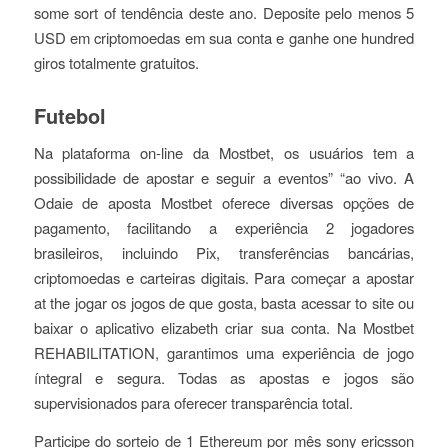
some sort of tendência deste ano. Deposite pelo menos 5
USD em criptomoedas em sua conta e ganhe one hundred
giros totalmente gratuitos.
Futebol
Na plataforma on-line da Mostbet, os usuários tem a
possibilidade de apostar e seguir a eventos” “ao vivo. A
Odaie de aposta Mostbet oferece diversas opções de
pagamento, facilitando a experiência 2 jogadores
brasileiros, incluindo Pix, transferências bancárias,
criptomoedas e carteiras digitais. Para começar a apostar
at the jogar os jogos de que gosta, basta acessar to site ou
baixar o aplicativo elizabeth criar sua conta. Na Mostbet
REHABILITATION, garantimos uma experiência de jogo
íntegral e segura. Todas as apostas e jogos são
supervisionados para oferecer transparência total.
Participe do sorteio de 1 Ethereum por mês sony ericsson