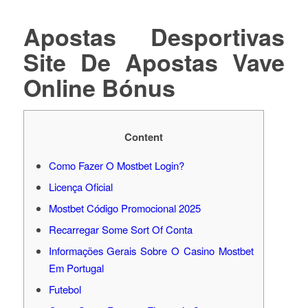
Apostas Desportivas
Site De Apostas Vave
Online Bónus
Content
Como Fazer O Mostbet Login?
Licença Oficial
Mostbet Código Promocional 2025
Recarregar Some Sort Of Conta
Informações Gerais Sobre O Casino Mostbet
Em Portugal
Futebol