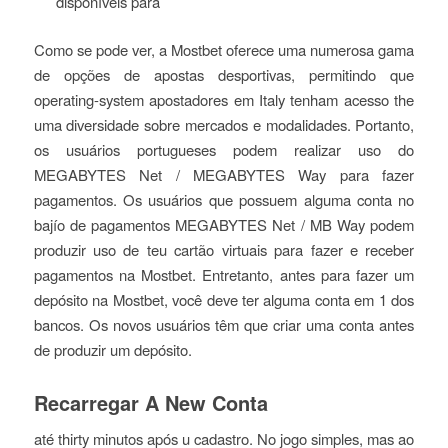
disponíveis para
Como se pode ver, a Mostbet oferece uma numerosa gama
de opções de apostas desportivas, permitindo que
operating-system apostadores em Italy tenham acesso the
uma diversidade sobre mercados e modalidades. Portanto,
os usuários portugueses podem realizar uso do
MEGABYTES Net / MEGABYTES Way para fazer
pagamentos. Os usuários que possuem alguma conta no
bajío de pagamentos MEGABYTES Net / MB Way podem
produzir uso de teu cartão virtuais para fazer e receber
pagamentos na Mostbet. Entretanto, antes para fazer um
depósito na Mostbet, você deve ter alguma conta em 1 dos
bancos. Os novos usuários têm que criar uma conta antes
de produzir um depósito.
Recarregar A New Conta
até thirty minutos após u cadastro. No jogo simples, mas ao