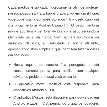
Cada medida é aplicada rigorosamente afin de proteger
nossos jogadores. Para baixar o aplicativo em um iPhone,
você pode usar a Software Store ou 1 link direto carry out
site oficial perform Mostbet Casino PT. O design perform
mobile app tem a ver tons de branco e azul, seguindo a
identidade visual da marca. Sem banners volumosos ou
anúncios intrusivos, a usabilidade é ágil e eficiente,
apresentando abas simples o qual permitem fazer apostas
em segundos.
Nossa equipe de suporte fala português e está
constantemente pronta para auxiliar com qualquer
dúvida ou problema o qual você possa ter.
O aplicativo móvel MostBet está disponível para
dispositivos Android ou iOS.
O aplicativo Mostbet está disponível para down load em
Android elizabeth iOS, permitindo o qual os jogadores