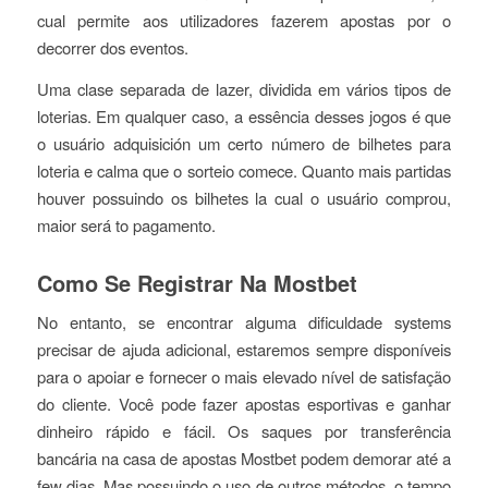
cual permite aos utilizadores fazerem apostas por o
decorrer dos eventos.
Uma clase separada de lazer, dividida em vários tipos de
loterias. Em qualquer caso, a essência desses jogos é que
o usuário adquisición um certo número de bilhetes para
loteria e calma que o sorteio comece. Quanto mais partidas
houver possuindo os bilhetes la cual o usuário comprou,
maior será to pagamento.
Como Se Registrar Na Mostbet
No entanto, se encontrar alguma dificuldade systems
precisar de ajuda adicional, estaremos sempre disponíveis
para o apoiar e fornecer o mais elevado nível de satisfação
do cliente. Você pode fazer apostas esportivas e ganhar
dinheiro rápido e fácil. Os saques por transferência
bancária na casa de apostas Mostbet podem demorar até a
few dias. Mas possuindo o uso de outros métodos, o tempo