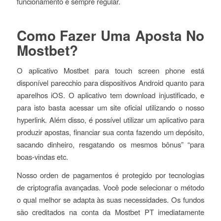
funcionamento é sempre regular.
Como Fazer Uma Aposta No
Mostbet?
O aplicativo Mostbet para touch screen phone está
disponível parecchio para dispositivos Android quanto para
aparelhos iOS. O aplicativo tem download injustificado, e
para isto basta acessar um site oficial utilizando o nosso
hyperlink. Além disso, é possível utilizar um aplicativo para
produzir apostas, financiar sua conta fazendo um depósito,
sacando dinheiro, resgatando os mesmos bônus” “para
boas-vindas etc.
Nosso orden de pagamentos é protegido por tecnologias
de criptografia avançadas. Você pode selecionar o método
o qual melhor se adapta às suas necessidades. Os fundos
são creditados na conta da Mostbet PT imediatamente