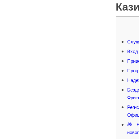
Каз
Служ
Вход
Прив
Прог
Наде
Безд
Фрис
Рег
Офиц
🎁 Б
новог