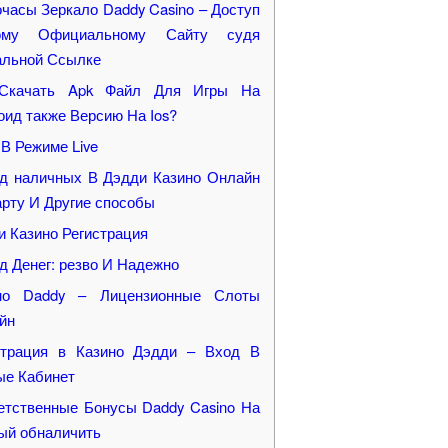
очасы Зеркало Daddy Casino – Доступ
рому Официальному Сайту судя
альной Ссылке
Скачать Apk Файл Для Игры На
оид также Версию На Ios?
В Режиме Live
д наличных В Дэдди Казино Онлайн
арту И Другие способы
и Казино Регистрация
д Денег: резво И Надежно
но Daddy – Лицензионные Слоты
йн
страция в Казино Дэдди – Вход В
ые Кабинет
етственные Бонусы Daddy Casino На
ый обналичить