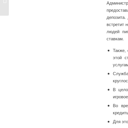
Администр
Deutschland
предостав
депозита.
встретит 
людей пи
ставкам.
Также,
этой с
услугам
Служба
круглос
В цело
игрово
Во вре
кредит
Для эт