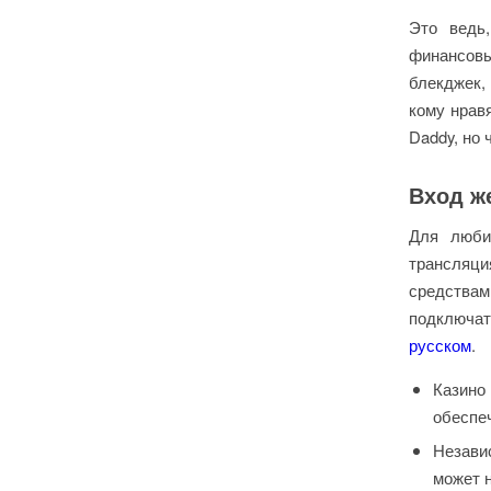
Это ведь
финансов
блекджек, 
кому нрав
Daddy, но 
Вход ж
Для люби
трансляци
средства
подключат
русском
.
Казино
обеспе
Незави
может н