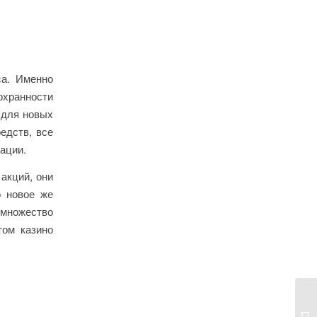
са. Именно
хранности
 для новых
едств, все
ации.
акций, они
о новое же
 множество
том казино
Сл