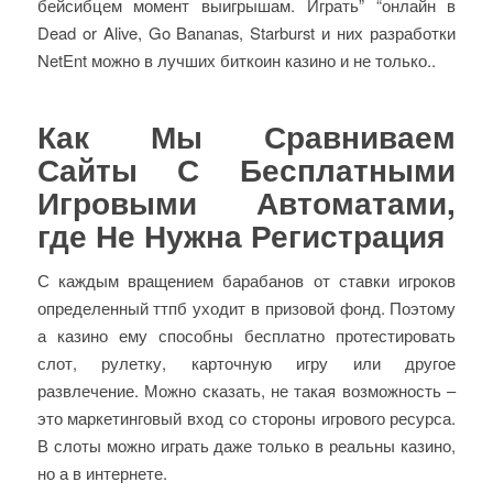
бейсибцем момент выигрышам. Играть” “онлайн в
Dead or Alive, Go Bananas, Starburst и них разработки
NetEnt можно в лучших биткоин казино и не только..
Как Мы Сравниваем
Сайты С Бесплатными
Игровыми Автоматами,
где Не Нужна Регистрация
С каждым вращением барабанов от ставки игроков
определенный ттпб уходит в призовой фонд. Поэтому
а казино ему способны бесплатно протестировать
слот, рулетку, карточную игру или другое
развлечение. Можно сказать, не такая возможность –
это маркетинговый вход со стороны игрового ресурса.
В слоты можно играть даже только в реальны казино,
но а в интернете.