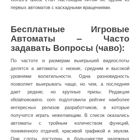
первых автоматов с каскадными вращениями.
Бесплатные Игровые
Автоматы – Часто
задавать Вопросы (чаво):
По частоте и размерам выигрышей видеослоты
делятся а автоматы с низкие, средним и высокой
уровнями волатильности. Одна разновидность
позволяет выигрывать чаще, но чем, а последняя
дает редкие, но крупные призы. Редакция
oficialnoecasino. com подготовила рейтинг наиболее
интересных релизов разработчиков, в которые
получится играть нежелающим. В список оказались
автоматы с тройным количеством функций,
пониженного отдачей, красивой графикой и звуком.
Они слоты доступны в большинстве надежных