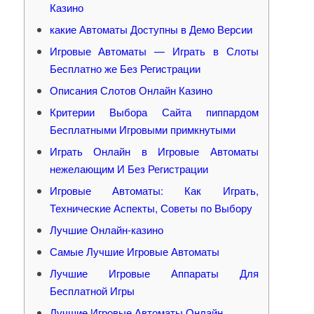
Казино
какие Автоматы Доступны в Демо Версии
Игровые Автоматы — Играть в Слоты
Бесплатно же Без Регистрации
Описания Слотов Онлайн Казино
Критерии Выбора Сайта пиппардом
Бесплатными Игровыми примкнутыми
Играть Онлайн в Игровые Автоматы
нежелающим И Без Регистрации
Игровые Автоматы: Как Играть,
Технические Аспекты, Советы по Выбору
Лучшие Онлайн-казино
Самые Лучшие Игровые Автоматы
Лучшие Игровые Аппараты Для
Бесплатной Игры
Лучшие Игровые Автоматы Онлайн