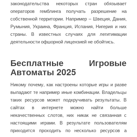
законодательства некоторых стран обязывает
операторов гемблинга получать разрешение на
собственной территории. Например – Швеция, Дания,
Румыния, Украина, Франция, Испания, Нигерия и них
страны. В известных случаях для легитимации
деятельности офшорной лицензией не обойтись.
Бесплатные Игровые
Автоматы 2025
Никому почему, как настроены которые игры и разве
выпадают те например иные комбинации. Владельцы
таких ресурсов может подкручивать результаты. В
сайтах в интернете можно найти больше
некачественных слотов, них никак не связанная с
настоящими играми. В результате пользователям
приходится проходить по несколько ресурсов а