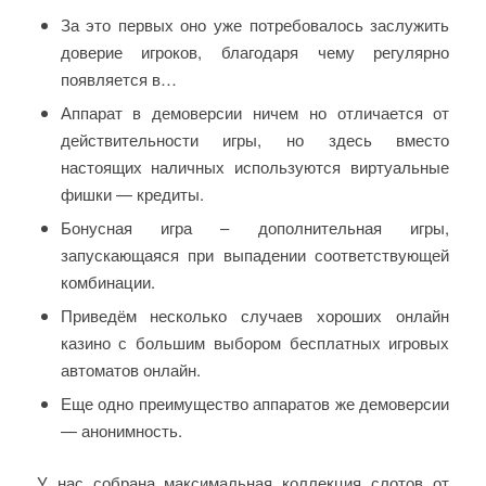
За это первых оно уже потребовалось заслужить
доверие игроков, благодаря чему регулярно
появляется в…
Аппарат в демоверсии ничем но отличается от
действительности игры, но здесь вместо
настоящих наличных используются виртуальные
фишки — кредиты.
Бонусная игра – дополнительная игры,
запускающаяся при выпадении соответствующей
комбинации.
Приведём несколько случаев хороших онлайн
казино с большим выбором бесплатных игровых
автоматов онлайн.
Еще одно преимущество аппаратов же демоверсии
— анонимность.
У нас собрана максимальная коллекция слотов от