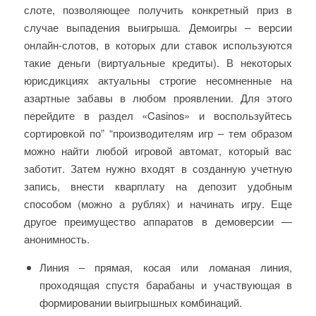
слоте, позволяющее получить конкретный приз в
случае выпадения выигрыша. Демоигры – версии
онлайн-слотов, в которых дли ставок используются
такие деньги (виртуальные кредиты). В некоторых
юрисдикциях актуальны строгие несомненные на
азартные забавы в любом проявлении. Для этого
перейдите в раздел «Casinos» и воспользуйтесь
сортировкой по” “производителям игр – тем образом
можно найти любой игровой автомат, который вас
заботит. Затем нужно входят в созданную учетную
запись, внести кварплату на депозит удобным
способом (можно а рублях) и начинать игру. Еще
другое преимущество аппаратов в демоверсии —
анонимность.
Линия – прямая, косая или ломаная линия,
проходящая спустя барабаны и участвующая в
формировании выигрышных комбинаций.