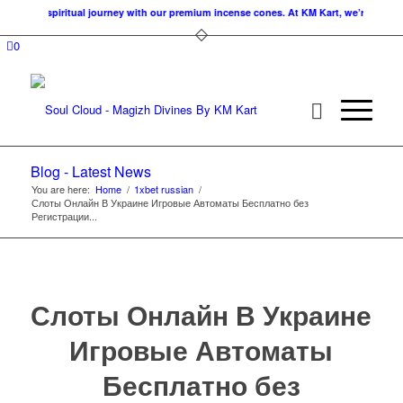
ur spiritual journey with our premium incense cones. At KM Kart, we’re committed to p
0
Blog - Latest News
You are here:
Home
/
1xbet russian
/
Слоты Онлайн В Украине Игровые Автоматы Бесплатно без
Регистрации...
Слоты Онлайн В Украине
Игровые Автоматы
Бесплатно без