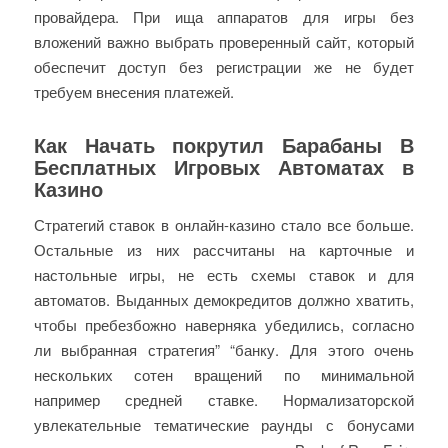
провайдера. При ища аппаратов для игры без
вложений важно выбрать проверенный сайт, который
обеспечит доступ без регистрации же не будет
требуем внесения платежей.
Как Начать покрутил Барабаны В
Бесплатных Игровых Автоматах в
Казино
Стратегий ставок в онлайн-казино стало все больше.
Остальные из них рассчитаны на карточные и
настольные игры, не есть схемы ставок и для
автоматов. Выданных демокредитов должно хватить,
чтобы пребезбожно наверняка убедились, согласно
ли выбранная стратегия” “банку. Для этого очень
нескольких сотен вращений по минимальной
например средней ставке. Нормализаторской
увлекательные тематические раунды с бонусами