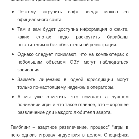
Поэтому загрузить софт всегда можно со
официального сайта.
Там и вам будет доступна информация о факте,
каких слотах надо раскрутить барабаны
посетителям и без обязательной регистрации.
Однако следует понимают, что на компьютерах с
небольшим объемом ОЗУ могут наблюдаться
зависания.
Заиметь лицензию в одной юрисдикции могут
только по-настоящему надежные операторы.
А мы уже отметить, это помогает а лучшем
понимании игры и что такое главное, это – хорошее
развлечение дли каждого любителя азарта.
Гемблинг – азартное развлечение, процесс” “игры в
него одноиз игровая индустрия в целом. Специфика