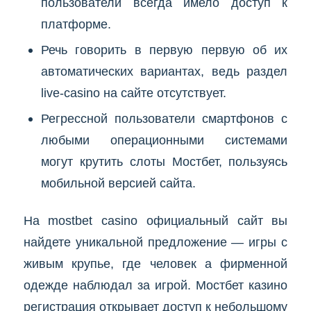
пользователи всегда имело доступ к
платформе.
Речь говорить в первую первую об их
автоматических вариантах, ведь раздел
live-casino на сайте отсутствует.
Регрессной пользователи смартфонов с
любыми операционными системами
могут крутить слоты Мостбет, пользуясь
мобильной версией сайта.
На mostbet casino официальный сайт вы
найдете уникальной предложение — игры с
живым крупье, где человек а фирменной
одежде наблюдал за игрой. Мостбет казино
регистрация открывает доступ к небольшому