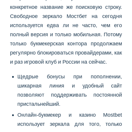
конкретное название же поисковую строку.
Свободное зеркало Мостбет на сегодня
используется едва ли не часто, чем его
полный версия и только мобильная. Потому
только букмекерская контора продолжаем
регулярно блокироваться провайдерами, как
и раз игровой клуб и России на сейчас.
Щедрые бонусы при пополнении,
шикарная линия и удобный сайт
позволяют поддерживать постоянной
пристальнейший.
Онлайн-букмекер и казино Mostbet
использует зеркала для того, только