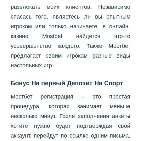
развлекать моих клиентов. Независимо
спасась того, являетесь ли вы опытным
игроком или только начинаете, в онлайн-
казино Mostbet найдется что-то
усовершенство каждого. Также Мостбет
предлагает своим игрокам разные виды
настольных игр.
Бонус На первый Депозит На Спорт
Мостбет регистрация – это простая
процедура, которая занимает меньше
несколько минут. Госле заполнения анкеты
хотите нужно будет подтверждая свой
аккаунт, перейдут по ссылке одним письма,