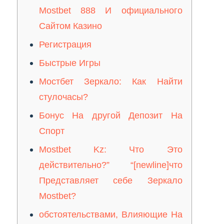
Mostbet 888 И официального
Сайтом Казино
Регистрация
Быстрые Игры
Мостбет Зеркало: Как Найти
стулочасы?
Бонус На другой Депозит На
Спорт
Mostbet Kz: Что Это
действительно?” “[newline]что
Представляет себе Зеркало
Mostbet?
обстоятельствами, Влияющие На