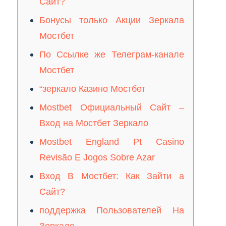
Сайт?
Бонусы только Акции Зеркала
Мостбет
По Ссылке же Телеграм-канале
Мостбет
“зеркало Казино Мостбет
Mostbet Официальный Сайт –
Вход на Мостбет Зеркало
Mostbet England Pt Casino
Revisão E Jogos Sobre Azar
Вход В Мостбет: Как Зайти а
Сайт?
поддержка Пользователей На
Зеркале