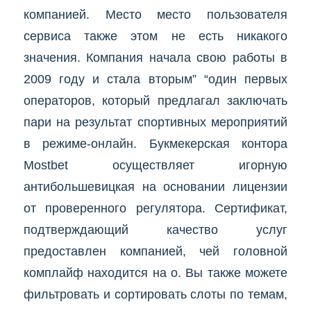
компанией. Место место пользователя
сервиса также этом не есть никакого
значения. Компания начала свою работы в
2009 году и стала вторым” “один первых
операторов, который предлагал заключать
пари на результат спортивных мероприятий
в режиме-онлайн. Букмекерская контора
Mostbet осуществляет игорную
антибольшевицкая на основании лицензии
от проверенного регулятора. Сертификат,
подтверждающий качество услуг
предоставлен компанией, чей головной
комплайф находится на о. Вы также можете
фильтровать и сортировать слоты по темам,