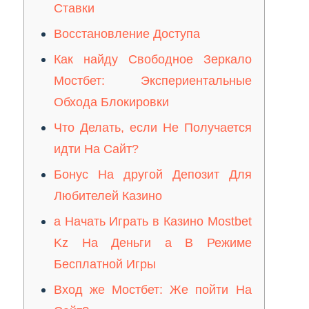
Ставки
Восстановление Доступа
Как найду Свободное Зеркало
Мостбет: Экспериентальные
Обхода Блокировки
Что Делать, если Не Получается
идти На Сайт?
Бонус На другой Депозит Для
Любителей Казино
а Начать Играть в Казино Mostbet
Kz На Деньги а В Режиме
Бесплатной Игры
Вход же Мостбет: Же пойти На