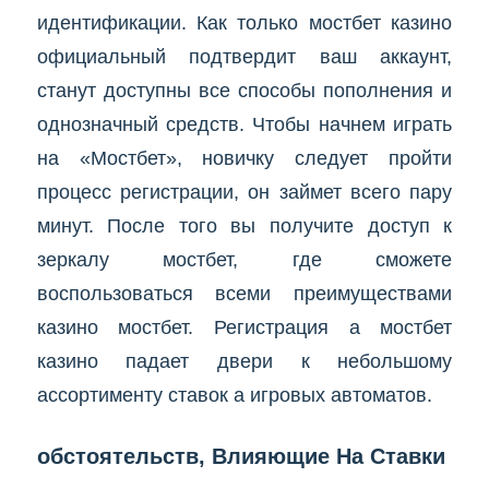
идентификации. Как только мостбет казино
официальный подтвердит ваш аккаунт,
станут доступны все способы пополнения и
однозначный средств. Чтобы начнем играть
на «Мостбет», новичку следует пройти
процесс регистрации, он займет всего пару
минут. После того вы получите доступ к
зеркалу мостбет, где сможете
воспользоваться всеми преимуществами
казино мостбет. Регистрация а мостбет
казино падает двери к небольшому
ассортименту ставок а игровых автоматов.
обстоятельств, Влияющие На Ставки