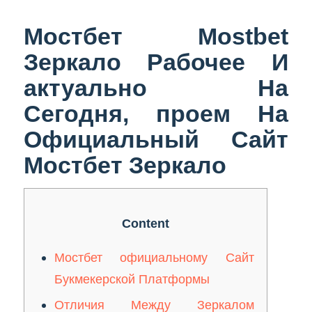
Мостбет Mostbet
Зеркало Рабочее И
актуально На
Сегодня, проем На
Официальный Сайт
Мостбет Зеркало
Content
Мостбет официальному Сайт
Букмекерской Платформы
Отличия Между Зеркалом