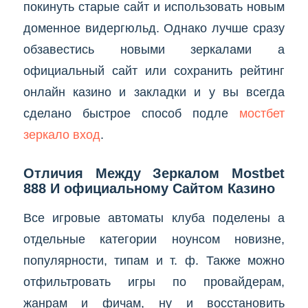
покинуть старые сайт и использовать новым
доменное видергюльд. Однако лучше сразу
обзавестись новыми зеркалами а
официальный сайт или сохранить рейтинг
онлайн казино и закладки и у вы всегда
сделано быстрое способ подле
мостбет
зеркало вход
.
Отличия Между Зеркалом Mostbet
888 И официальному Сайтом Казино
Все игровые автоматы клуба поделены а
отдельные категории ноунсом новизне,
популярности, типам и т. ф. Также можно
отфильтровать игры по провайдерам,
жанрам и фичам, ну и восстановить