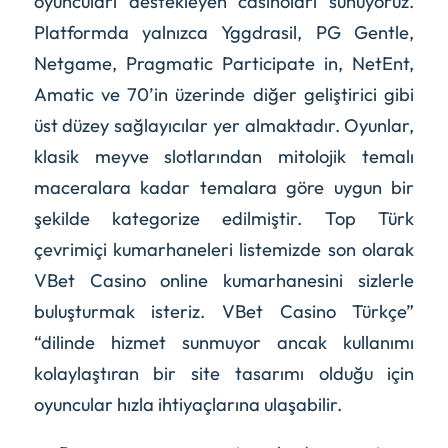
oyuncuları destekleyen casinoları sunuyoruz.
Platformda yalnızca Yggdrasil, PG Gentle,
Netgame, Pragmatic Participate in, NetEnt,
Amatic ve 70’in üzerinde diğer geliştirici gibi
üst düzey sağlayıcılar yer almaktadır. Oyunlar,
klasik meyve slotlarından mitolojik temalı
maceralara kadar temalara göre uygun bir
şekilde kategorize edilmiştir. Top Türk
çevrimiçi kumarhaneleri listemizde son olarak
VBet Casino online kumarhanesini sizlerle
buluşturmak isteriz. VBet Casino Türkçe”
“dilinde hizmet sunmuyor ancak kullanımı
kolaylaştıran bir site tasarımı olduğu için
oyuncular hızla ihtiyaçlarına ulaşabilir.