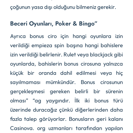
çoğunun yasa dışı olduğunu bilmeniz gerekir.
Beceri Oyunları, Poker & Bingo”
Ayrıca bonus ciro için hangi oyunlara izin
verildiği empieza spin başına hangi bahislere
izin verildiği belirlenir. Rulet veya blackjack gibi
oyunlarda, bahislerin bonus cirosuna yalnızca
küçük bir oranda dahil edilmesi veya hiç
sayılmaması mümkündür. Bonus cirosunun
gerçekleşmesi gereken belirli bir sürenin
olması” “ag yaygındır. İlk iki bonus türü
üzerinde duracağız çünkü diğerlerinden daha
fazla talep görüyorlar. Bonusların geri kalanı
Casinova. org uzmanları tarafından yapılan