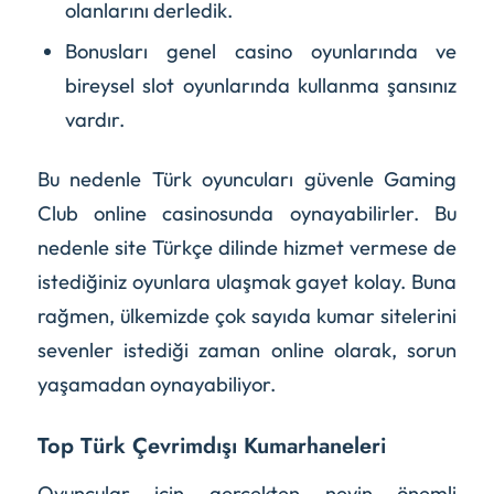
olanlarını derledik.
Bonusları genel casino oyunlarında ve
bireysel slot oyunlarında kullanma şansınız
vardır.
Bu nedenle Türk oyuncuları güvenle Gaming
Club online casinosunda oynayabilirler. Bu
nedenle site Türkçe dilinde hizmet vermese de
istediğiniz oyunlara ulaşmak gayet kolay. Buna
rağmen, ülkemizde çok sayıda kumar sitelerini
sevenler istediği zaman online olarak, sorun
yaşamadan oynayabiliyor.
Top Türk Çevrimdışı Kumarhaneleri
Oyuncular için gerçekten neyin önemli