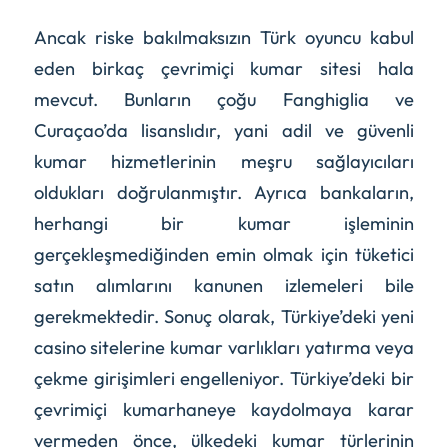
Ancak riske bakılmaksızın Türk oyuncu kabul
eden birkaç çevrimiçi kumar sitesi hala
mevcut. Bunların çoğu Fanghiglia ve
Curaçao’da lisanslıdır, yani adil ve güvenli
kumar hizmetlerinin meşru sağlayıcıları
oldukları doğrulanmıştır. Ayrıca bankaların,
herhangi bir kumar işleminin
gerçekleşmediğinden emin olmak için tüketici
satın alımlarını kanunen izlemeleri bile
gerekmektedir. Sonuç olarak, Türkiye’deki yeni
casino sitelerine kumar varlıkları yatırma veya
çekme girişimleri engelleniyor. Türkiye’deki bir
çevrimiçi kumarhaneye kaydolmaya karar
vermeden önce, ülkedeki kumar türlerinin