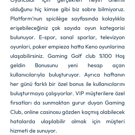
olduğunu hiç kimse gibi biz sobre bilmiyoruz.
Platform’nun spicilège sayfasında kolaylıkla
erişebileceğiniz çok sayıda oyun kategorisi
bulunuyor. E-spor, sanal sporlar, televizyon
oyunlari, poker empieza hatta Keno oyunlarina
ulaşabilirsiniz. Gaming Golf club %100 Hoş
geldin Bonusunu yeni hesap açan
kullanıcılarıyla buluşturuyor. Ayrıca haftanın
her günü farklı bir özel bonus ile kullanıcılarını
buluşturmaya çalışıyorlar. VIP müşterilere özel
fırsatları da sunmaktan gurur duyan Gaming
Club, online casinosu gözden kaçmış olabilecek
hatalarda ulaşılabilir olmak için müşteri
hizmeti de sunuyor.