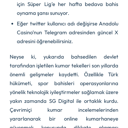
için Süper Lig’e her hafta bedava bahis
oynama şansı sunuyor.
Eğer twitter kullanıcı adı değişirse Anadolu
Casino’nun Telegram adresinden güncel X
adresini öğrenebilirsiniz.
Neyse ki, yukarıda bahsedilen devlet
tarafından işletilen kumar tekelleri son yıllarda
önemli gelişmeler kaydetti. Özellikle Türk
hükümeti, spor bahisleri operasyonlarına
yönelik teknolojik iyileştirmeler sağlamak üzere
yakın zamanda SG Digital ile ortaklık kurdu.
Çevrimiçi kumar incelemelerinden
yararlanarak bir online kumarhaneye
güvenmek konusunda dikkate alınması