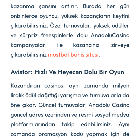
kazanma şansını artırır. Burada her gün
onbinlerce oyuncu, yüksek kazançların keyfini
çıkarabilirsiniz. Özel turnuvalar, yüksek ödüller
ve sürpriz freespinlerle dolu AnadoluCasino
kampanyaları ile kazancınızı zirveye
çıkarabilirsiniz
mostbet bahis sitesi
.
Aviator: Hızlı Ve Heyecan Dolu Bir Oyun
Kazandıran casinos, aynı zamanda milyon
liralık ödül dağıttığı yarışma ve turnuvalarla da
öne çıkar. Güncel turnuvaları Anadolu Casino
güncel adres üzerinden ve resmi sosyal medya
platformlarından takip edebilirsiniz. Aynı
zamanda promosyon kodu yapmak için de