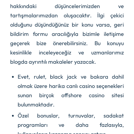
hakkındaki düşüncelerimizden ve
tartışmalarımızdan oluşacaktır. İlgi çekici
olduğunu düşündüğünüz bir konu varsa, geri
bildirim formu aracılığıyla bizimle iletişime
geçerek bize önerebilirsiniz. Bu konuyu
kesinlikle inceleyeceğiz ve uzmanlarımız
blogda ayrıntılı makaleler yazacak.
Evet, rulet, black jack ve bakara dahil
olmak üzere harika canlı casino seçenekleri
sunan birçok offshore casino sitesi
bulunmaktadır.
Özel bonuslar, turnuvalar, sadakat
programları ve daha fazlasıyla,