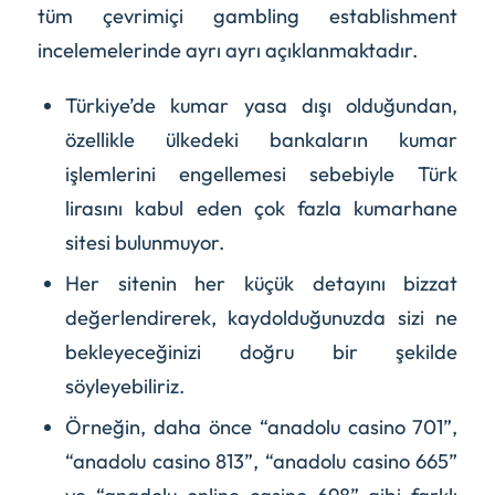
tüm çevrimiçi gambling establishment
incelemelerinde ayrı ayrı açıklanmaktadır.
Türkiye’de kumar yasa dışı olduğundan,
özellikle ülkedeki bankaların kumar
işlemlerini engellemesi sebebiyle Türk
lirasını kabul eden çok fazla kumarhane
sitesi bulunmuyor.
Her sitenin her küçük detayını bizzat
değerlendirerek, kaydolduğunuzda sizi ne
bekleyeceğinizi doğru bir şekilde
söyleyebiliriz.
Örneğin, daha önce “anadolu casino 701”,
“anadolu casino 813”, “anadolu casino 665”