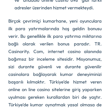
ve “anadolu online casino 698” gibi farklı
adresler üzerinden hizmet vermekteydi.
Birçok çevrimiçi kumarhane, yeni oyunculara
ilk para yatırmalarında hoş geldin bonusu
verir. Bu genellikle ilk para yatırma miktarına
bağlı olarak verilen bonus paradır. TR.
Casinority. Com, internet casino alanında
bağımsız bir inceleme sitesidir. Misyonumuz,
sizi durante güvenli ve durante güvenilir
casinolara bağlayarak kumar deneyiminizi
başarılı kılmaktır. Türkiye’de hizmet veren
online on line casino sitelerine giriş yaparken
uyulması gereken kurallardan biri de yaştır.
Türkiye’de kumar oynatmak yasal olmasa de