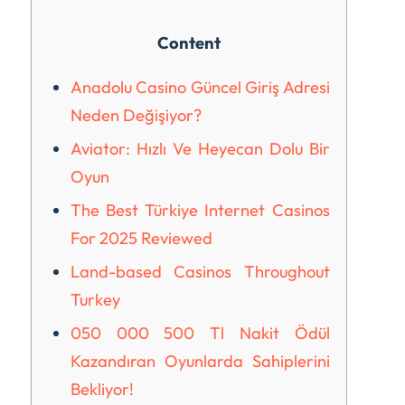
Content
Anadolu Casino Güncel Giriş Adresi
Neden Değişiyor?
Aviator: Hızlı Ve Heyecan Dolu Bir
Oyun
The Best Türkiye Internet Casinos
For 2025 Reviewed
Land-based Casinos Throughout
Turkey
050 000 500 Tl Nakit Ödül
Kazandıran Oyunlarda Sahiplerini
Bekliyor!