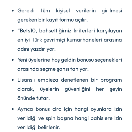
Gerekli tüm kişisel verilerin girilmesi
gereken bir kayıt formu açılır.
“Bets10, bahsettiğimiz kriterleri karşılayan
en iyi Türk çevrimiçi kumarhaneleri arasına
adını yazdırıyor.
Yeni üyelerine hoş geldin bonusu seçenekleri
arasında seçme şansı tanıyor.
Lisanslı empieza denetlenen bir program
olarak, üyelerin güvenliğini her şeyin
önünde tutar.
Ayrıca bonus ciro için hangi oyunlara izin
verildiği ve spin başına hangi bahislere izin
verildiği belirlenir.