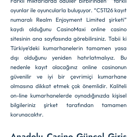
Farklı miktarlarda ödüller birbirinden” “farklı
oyunlar ile oyuncularla buluşuyor. “C51126 kayıt
numaralı Realm Enjoyment Limited şirketi”
kaydı olduğunu CasinoMaxi online casino
sitesinin ana sayfasında görebilirsiniz. Tabii ki
Türkiye’deki kumarhanelerin tamamen yasa
dışı olduğunu yeniden hatırlatmalıyız. Bu
nedenle kayıt olacağınız online casinonun
güvenilir ve iyi bir çevrimiçi kumarhane
olmasına dikkat etmek çok önemlidir. Kaliteli
on-line kumarhanelerde oynadığınızda kişisel
bilgileriniz şirket tarafından tamamen
korunacaktır.
Anadolu Casino Güncel Giriş