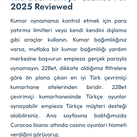
2025 Reviewed
Kumar oynamanızı kontrol etmek için para
yatırma limitleri veya kendi kendini dışlama
gibi araçlar kullanın. Kumar bağımlılığınız
varsa, mutlaka bir kumar bağımlılığı yardım
merkezine başvurun empieza gerçek parayla
oynamayın. 22Bet, dikkate aldığımız filtrelere
göre ön plana çıkan en iyi Türk çevrimiçi
kumarhane sitelerinden biridir. 22Bet
çevirimiçi kumarhanesinde Türkçe oyunlar
oynayabilir empieza Türkçe müşteri desteği
alabilirsiniz. Ana sayfasına baktığımızda
Curacao lisansı altında casino oyunlari hizmeti
verdiğini görüyoruz.