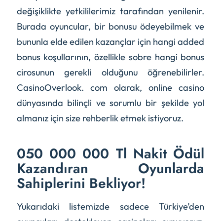
değişiklikte yetkililerimiz tarafından yenilenir.
Burada oyuncular, bir bonusu ödeyebilmek ve
bununla elde edilen kazançlar için hangi added
bonus koşullarının, özellikle sobre hangi bonus
cirosunun gerekli olduğunu öğrenebilirler.
CasinoOverlook. com olarak, online casino
dünyasında bilinçli ve sorumlu bir şekilde yol
almanız için size rehberlik etmek istiyoruz.
050 000 000 Tl Nakit Ödül
Kazandıran Oyunlarda
Sahiplerini Bekliyor!
Yukarıdaki listemizde sadece Türkiye’den