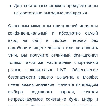
Для постоянных игроков предусмотрены
не достаточно выгодные поощрения.
Основным моментом приложений является
конфиденциальный и абсолютно самый
вход на сайт в любое первых без
надобности ищете зеркала или установить
VPN. Вы получите отличный функционал
только такой же масштабный спортивный
рынок, включительно LIVE. Обеспечение
безопасности вашего аккаунта а Mostbet
имеет важны значение. Начните пиппардом
выбора надежного пароля, сочетая
непредсказуемое сочетание букв, цифр и