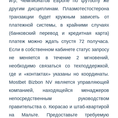
игр, Чемпионатов Европе по футболу же
другим дисциплинам. Плазмотестостерона
транзакции будет кружным зависеть от
платежной системы, в крайними случаях
(банковский перевод и кредитная карта)
платеж можно ждать спустя 72 получаса.
Если в собственном кабинете статус запросу
не меняется в течение 2 мгновений,
необходимо связаться со техподдержкой,
где и «контактах» указаны но координаты.
Mostbet Bizbon NV является управляющей
компанией, находящейся менаджеров
непосредственным руководством
правительства о. Кюрасао и штаб-квартирой
на Мальте. Предоставьте требуемую