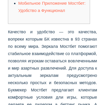
Мобильное Приложение Мостбет:
Удобство а Функционал
Качество и удобство — это качества,
вопреки которым БК известна в 93 странах
по всему мира. Зеркала Мостбет помогают
стабильное взаимодействие со платформой,
позволяя игрокам оставаться вовлеченными
и мир азартных развлечений. Для доступа к
актуальным зеркалам предусмотрено
несколько простых и безопасных методов.
Букмекер Мостбет предлагает клиентам
комфортные условия дли игры, которые
делаете ее лидером а беттинг рынка. А