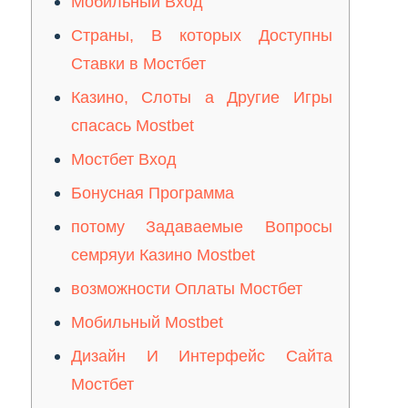
Мобильный Вход
Страны, В которых Доступны
Ставки в Мостбет
Казино, Слоты а Другие Игры
спасась Mostbet
Мостбет Вход
Бонусная Программа
потому Задаваемые Вопросы
семряуи Казино Mostbet
возможности Оплаты Мостбет
Мобильный Mostbet
Дизайн И Интерфейс Сайта
Мостбет