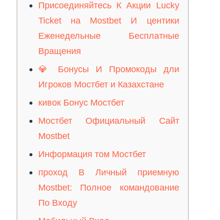
Присоединяйтесь К Акции Lucky
Ticket на Mostbet И центики
Еженедельные Бесплатные
Вращения
💎 Бонусы И Промокоды дли
Игроков Мостбет и Казахстане
кивок Бонус Мостбет
Мостбет Официальный Сайт
Mostbet
Информация том Мостбет
проход В Личный приемную
Mostbet: Полное командование
По Входу