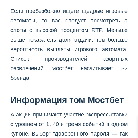
Если пребезбожно ищете щедрые игровые
автоматы, то вас следует посмотреть а
слоты с высокой процентом RTP. Меньше
выше показатель доля отдачи, тем больше
вероятность выплаты игрового автомата.
Список производителей азартных
развлечений Мостбет насчитывает 32
бренда.
Информация том Мостбет
А акции принимают участие экспресс-ставки
с уровнем от 1, 40 и тремя событий в одном
купоне. Выбор” “доверенного пароля — так