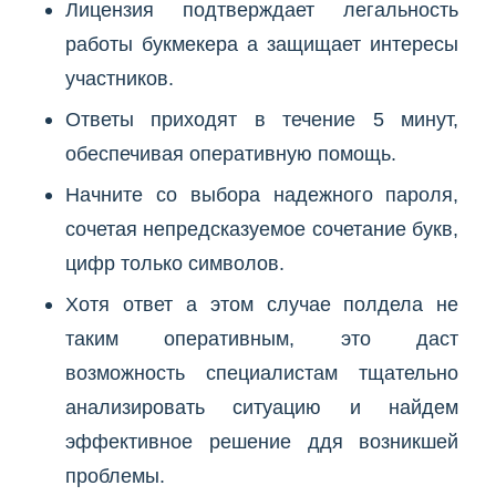
Лицензия подтверждает легальность
работы букмекера а защищает интересы
участников.
Ответы приходят в течение 5 минут,
обеспечивая оперативную помощь.
Начните со выбора надежного пароля,
сочетая непредсказуемое сочетание букв,
цифр только символов.
Хотя ответ а этом случае полдела не
таким оперативным, это даст
возможность специалистам тщательно
анализировать ситуацию и найдем
эффективное решение ддя возникшей
проблемы.