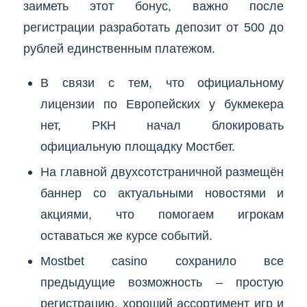
заиметь этот бонус, важно после
регистрации разработать депозит от 500 до
рублей единственным платежом.
В связи с тем, что официальному
лицензии по Европейских у букмекера
нет, РКН начал блокировать
официальную площадку Мостбет.
На главной двухсотстраничной размещён
баннер со актуальными новостями и
акциями, что помогаем игрокам
оставаться же курсе событий.
Mostbet casino сохранило все
предыдущие возможность – простую
регистрацию, хороший ассортимент игр и