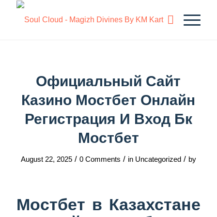
Официальный Сайт
Казино Мостбет Онлайн
Регистрация И Вход Бк
Мостбет
/
/
/
August 22, 2025
0 Comments
in
Uncategorized
by
Мостбет в Казахстане