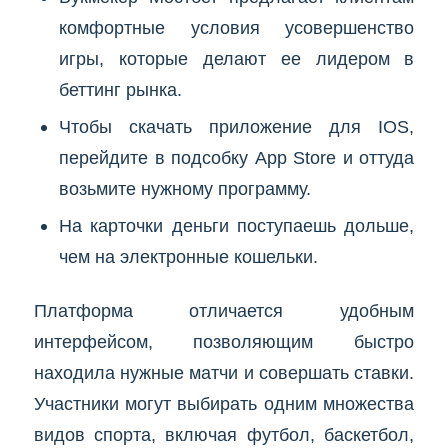
комфортные условия усовершенство
игры, которые делают ее лидером в
беттинг рынка.
Чтобы скачать приложение для IOS,
перейдите в подсобку App Store и оттуда
возьмите нужному программу.
На карточки деньги поступаешь дольше,
чем на электронные кошельки.
Платформа отличается удобным
интерфейсом, позволяющим быстро
находила нужные матчи и совершать ставки.
Участники могут выбирать одним множества
видов спорта, включая футбол, баскетбол,