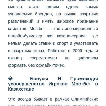
смогла стать одним одним самых
узнаваемых брендов, на рынке азартных
развлечений и иметь широкое признание
клиентов. Mostbet — как лицензированный
онлайн-букмекер же казино-сервис, где
нельзя делать ставки и спорт и участвовать
в азартных играх. Работает с 2009 года и
вконец сосредоточен на цифровом
формате, без офлайн-точек.
💎 Бонусы И Промокоды
усовершенство Игроков Мостбет в
Казахстане
Это всегда бывает в рамках Олимпийских