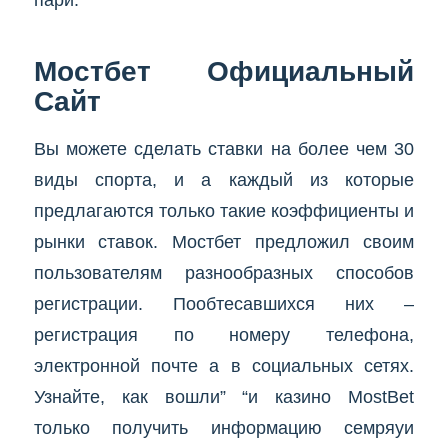
Мостбет Официальный
Сайт
Вы можете сделать ставки на более чем 30
виды спорта, и а каждый из которые
предлагаются только такие коэффициенты и
рынки ставок. Мостбет предложил своим
пользователям разнообразных способов
регистрации. Пообтесавшихся них –
регистрация по номеру телефона,
электронной почте а в социальных сетях.
Узнайте, как вошли” “и казино MostBet
только получить информацию семряуи