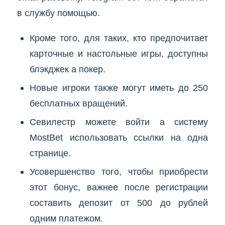
в службу помощью.
Кроме того, для таких, кто предпочитает
карточные и настольные игры, доступны
блэкджек а покер.
Новые игроки также могут иметь до 250
бесплатных вращений.
Севилестр можете войти а систему
MostBet использовать ссылки на одна
странице.
Усовершенство того, чтобы приобрести
этот бонус, важнее после регистрации
составить депозит от 500 до рублей
одним платежом.