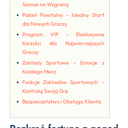
Szanse na Wygraną
Pakiet Powitalny – Idealny Start
dla Nowych Graczy
Program VIP – Ekskluzywne
Korzyści dla Najwierniejszych
Graczy
Zakłady Sportowe – Emocje z
Każdego Mecz
Funkcje Zakładów Sportowych –
Kontroluj Swoją Grę
Bezpieczeństwo i Obsługa Klienta