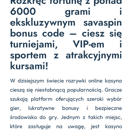
Rozkręć fortunę z ponad
6000 grami i
ekskluzywnym savaspin
bonus code – ciesz się
turniejami, VIP-em i
sportem z atrakcyjnymi
kursami!
W dzisiejszym świecie rozrywki online kasyna
cieszą się niesłabnącą popularnością. Gracze
szukają platform oferujących szeroki wybór
gier, lukratywne bonusy i bezpieczne
środowisko do gry. Jednym z takich miejsc,
które zasługuje na uwagę, jest kasyno