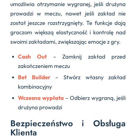
umożliwia otrzymanie wygranej, jeśli drużyna
prowadzi w meczu, nawet jeśli zakład nie
został jeszcze rozstrzygnięty. Te funkcje dają
graczom większą elastyczność i kontrolę nad
swoimi zakładami, zwiększając emocje z gry.
Cash Out
– Zamknij zakład przed
zakończeniem meczu
Bet Builder
– Stwórz własny zakład
kombinacyjny
Wczesna wypłata
– Odbierz wygraną, jeśli
drużyna prowadzi
Bezpieczeństwo i Obsługa
Klienta