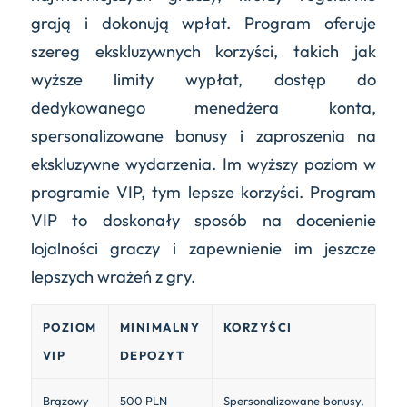
grają i dokonują wpłat. Program oferuje
szereg ekskluzywnych korzyści, takich jak
wyższe limity wypłat, dostęp do
dedykowanego menedżera konta,
spersonalizowane bonusy i zaproszenia na
ekskluzywne wydarzenia. Im wyższy poziom w
programie VIP, tym lepsze korzyści. Program
VIP to doskonały sposób na docenienie
lojalności graczy i zapewnienie im jeszcze
lepszych wrażeń z gry.
POZIOM
MINIMALNY
KORZYŚCI
VIP
DEPOZYT
Brązowy
500 PLN
Spersonalizowane bonusy,