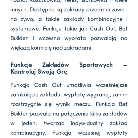
innych. Dostępne są zakłady przedmeczowe i
na żywo, a także zakłady kombinacyjne i
systemowe. Funkcje takie jak Cash Out, Bet
Builder i wczesna wypłata pozwalają na
większą kontrolę nad zakładami.
Funkcje Zakładów Sportowych –
Kontroluj Swoją Grę
Funkcja Cash Out umożliwia wcześniejsze
zamknięcie zakładu i wypłatę wygranej, zanim
rozstrzygnie się wynik meczu. Funkcja Bet
Builder pozwala na połączenie kilku zakładów
w jeden, tworząc indywidualny zakład
kombinacyjny. Funkcja wczesnej wypłaty