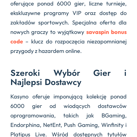
oferujące ponad 6000 gier, liczne turnieje,
ekskluzywne programy VIP oraz dostęp do
zakładów sportowych. Specjalna oferta dla
nowych graczy to wyjątkowy
savaspin bonus
code
– klucz do rozpoczęcia niezapomnianej
przygody z hazardem online.
Szeroki Wybór Gier i
Najlepsi Dostawcy
Kasyno oferuje imponującą kolekcję ponad
6000 gier od wiodących dostawców
oprogramowania, takich jak BGaming,
Endorphina, NetEnt, Push Gaming, Winfinity i
Platipus Live. Wśród dostępnych tytułów