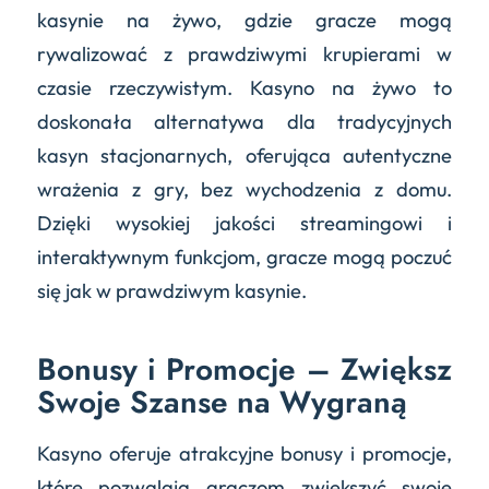
kasynie na żywo, gdzie gracze mogą
rywalizować z prawdziwymi krupierami w
czasie rzeczywistym. Kasyno na żywo to
doskonała alternatywa dla tradycyjnych
kasyn stacjonarnych, oferująca autentyczne
wrażenia z gry, bez wychodzenia z domu.
Dzięki wysokiej jakości streamingowi i
interaktywnym funkcjom, gracze mogą poczuć
się jak w prawdziwym kasynie.
Bonusy i Promocje – Zwiększ
Swoje Szanse na Wygraną
Kasyno oferuje atrakcyjne bonusy i promocje,
które pozwalają graczom zwiększyć swoje