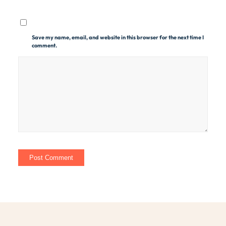
Save my name, email, and website in this browser for the next time I
comment.