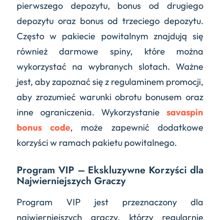
pierwszego depozytu, bonus od drugiego
depozytu oraz bonus od trzeciego depozytu.
Często w pakiecie powitalnym znajdują się
również darmowe spiny, które można
wykorzystać na wybranych slotach. Ważne
jest, aby zapoznać się z regulaminem promocji,
aby zrozumieć warunki obrotu bonusem oraz
inne ograniczenia. Wykorzystanie
savaspin
bonus code
, może zapewnić dodatkowe
korzyści w ramach pakietu powitalnego.
Program VIP – Ekskluzywne Korzyści dla
Najwierniejszych Graczy
Program VIP jest przeznaczony dla
najwierniejszych graczy, którzy regularnie