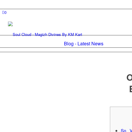
0
Blog - Latest News
O
So V