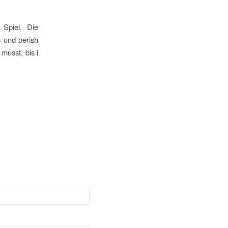
 Spiel. Die
% und perish
musst, bis i