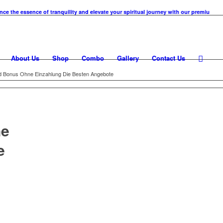
 essence of tranquility and elevate your spiritual journey with our premium incense 
About Us
Shop
Combo
Gallery
Contact Us
d Bonus Ohne Einzahlung Die Besten Angebote
ne
e