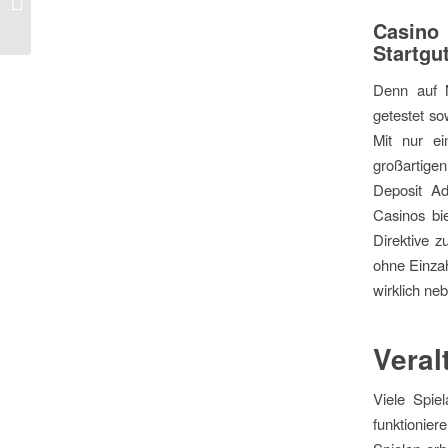
Bonus 2025
Casino
Startgu
Denn auf 
getestet s
Mit nur ei
großartig
Deposit Ad
Casinos bi
Direktive 
ohne Einzah
wirklich ne
Veral
Viele Spie
funktionier