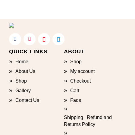
QUICK LINKS
ABOUT
Home
Shop
About Us
My account
Shop
Checkout
Gallery
Cart
Contact Us
Faqs
Shipping , Refund and
Returns Policy