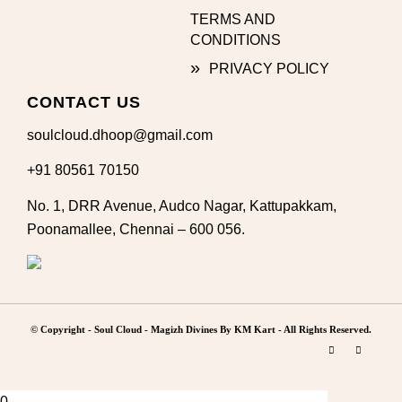
TERMS AND
CONDITIONS
PRIVACY POLICY
CONTACT US
soulcloud.dhoop@gmail.com
+91 80561 70150
No. 1, DRR Avenue, Audco Nagar, Kattupakkam,
Poonamallee, Chennai – 600 056.
© Copyright -
Soul Cloud - Magizh Divines By KM Kart
- All Rights Reserved.
0