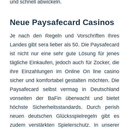
und schnell abwickeln.
Neue Paysafecard Casinos
Je nach den Regeln und Vorschriften Ihres
Landes gibt sera lieber als 50. Die Paysafecard
ist nicht nur eine sehr gute Lösung für jenes
tägliche Einkaufen, jedoch auch für Zocker, die
ihre Einzahlungen im Online On line casino
sicher und komfortabel gestalten möchten. Die
Paysafecard selbst vermag in Deutschland
vonseiten der BaFin überwacht und bietet
höchste Sicherheitsstandards. Durch perish
neuen deutschen Glücksspielregeln gibt es
zudem verstärkten Spielerschutz. In unserer