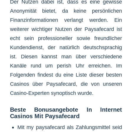
Der Nutzen dabei ist, dass es eine gewisse
Anonymität bietet, da keine persönlichen
Finanzinformationen verlangt werden. Ein
weiterer wichtiger Nutzen der Paysafecard ist
echt sein professioneller sowie freundlicher
Kundendienst, der natürlich deutschsprachig
ist. Diesen kannst man über verschiedene
Kanäle rund um perish Uhr erreichen. Im
Folgenden findest du eine Liste dieser besten
Casinos über Paysafecard, die von unseren
Casino-Experten synoptisch wurde.
Beste Bonusangebote In Internet
Casinos Mit Paysafecard
Mit my paysafecard als Zahlungsmittel seid