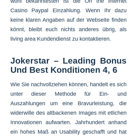
wohl bekanntesten ist die On the internet
Casino Paypal Einzahlung. Wenn Ihr dazu
keine klaren Angaben auf der Webseite finden
könnt, bleibt euch nichts anderes übrig, als
living area Kundendienst zu kontaktieren.
Jokerstar – Leading Bonus
Und Best Konditionen 4, 6
Wie Sie nachvollziehen können, handelt es sich
unter dieser Methode für Ein- und
Auszahlungen um eine Bravurleistung, die
widerwille des altbackenen Images mit etlichen
Innovationen aufwarten. Jahrhundert anhand
ein hohes Maß an Usability geschafft und hat