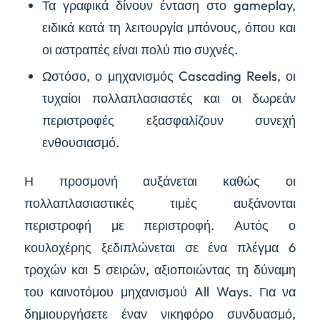
Τα γραφικά δίνουν ένταση στο gameplay,
ειδικά κατά τη λειτουργία μπόνους, όπου και
οι αστραπές είναι πολύ πιο συχνές.
Ωστόσο, ο μηχανισμός Cascading Reels, οι
τυχαίοι πολλαπλασιαστές και οι δωρεάν
περιστροφές εξασφαλίζουν συνεχή
ενθουσιασμό.
Η προσμονή αυξάνεται καθώς οι
πολλαπλασιαστικές τιμές αυξάνονται
περιστροφή με περιστροφή. Αυτός ο
κουλοχέρης ξεδιπλώνεται σε ένα πλέγμα 6
τροχών και 5 σειρών, αξιοποιώντας τη δύναμη
του καινοτόμου μηχανισμού All Ways. Για να
δημιουργήσετε έναν νικηφόρο συνδυασμό,