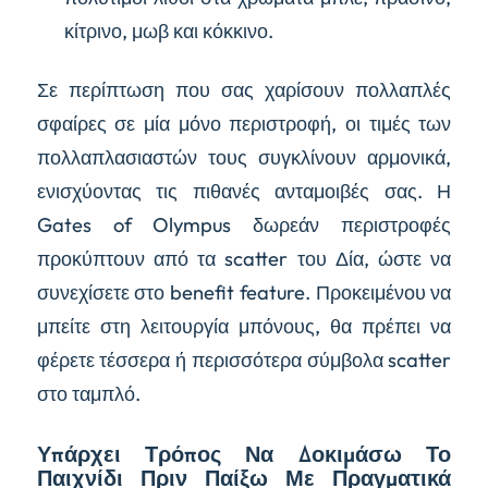
κίτρινο, μωβ και κόκκινο.
Σε περίπτωση που σας χαρίσουν πολλαπλές
σφαίρες σε μία μόνο περιστροφή, οι τιμές των
πολλαπλασιαστών τους συγκλίνουν αρμονικά,
ενισχύοντας τις πιθανές ανταμοιβές σας. Η
Gates of Olympus δωρεάν περιστροφές
προκύπτουν από τα scatter του Δία, ώστε να
συνεχίσετε στο benefit feature. Προκειμένου να
μπείτε στη λειτουργία μπόνους, θα πρέπει να
φέρετε τέσσερα ή περισσότερα σύμβολα scatter
στο ταμπλό.
Υπάρχει Τρόπος Να Δοκιμάσω Το
Παιχνίδι Πριν Παίξω Με Πραγματικά