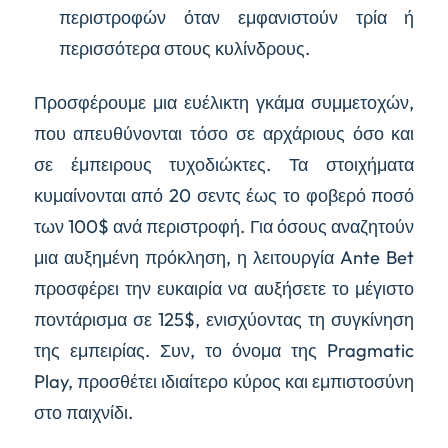
περιστροφών όταν εμφανιστούν τρία ή
περισσότερα στους κυλίνδρους.
Προσφέρουμε μια ευέλικτη γκάμα συμμετοχών,
που απευθύνονται τόσο σε αρχάριους όσο και
σε έμπειρους τυχοδιώκτες. Τα στοιχήματα
κυμαίνονται από 20 σεντς έως το φοβερό ποσό
των 100$ ανά περιστροφή. Για όσους αναζητούν
μια αυξημένη πρόκληση, η λειτουργία Ante Bet
προσφέρει την ευκαιρία να αυξήσετε το μέγιστο
ποντάρισμα σε 125$, ενισχύοντας τη συγκίνηση
της εμπειρίας. Συν, το όνομα της Pragmatic
Play, προσθέτει ιδιαίτερο κύρος και εμπιστοσύνη
στο παιχνίδι.