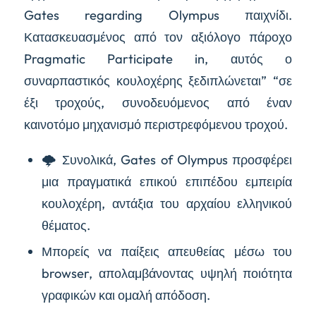
Gates regarding Olympus παιχνίδι.
Κατασκευασμένος από τον αξιόλογο πάροχο
Pragmatic Participate in, αυτός ο
συναρπαστικός κουλοχέρης ξεδιπλώνεται” “σε
έξι τροχούς, συνοδευόμενος από έναν
καινοτόμο μηχανισμό περιστρεφόμενου τροχού.
🌩 Συνολικά, Gates of Olympus προσφέρει
μια πραγματικά επικού επιπέδου εμπειρία
κουλοχέρη, αντάξια του αρχαίου ελληνικού
θέματος.
Μπορείς να παίξεις απευθείας μέσω του
browser, απολαμβάνοντας υψηλή ποιότητα
γραφικών και ομαλή απόδοση.