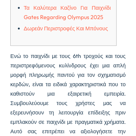
Τα Καλύτερα Καζίνο Για Παιχνίδι
Gates Regarding Olympus 2025
Δωρεάν Περιστροφές Και Μπόνους
Ενώ το παιχνίδι με τους 6th τροχούς και τους
περιστρεφόμενους κυλίνδρους έχει μια απλή
μορφή πληρωμής παντού για τον σχηματισμό
κερδών, είναι τα ειδικά χαρακτηριστικά που το
καθιστούν μια εξαιρετική εμπειρία.
Συμβουλεύουμε τους χρήστες μας να
εξερευνήσουν τη λειτουργία επίδειξης πριν
εμπλακούν σε παιχνίδι με πραγματικά χρήματα.
Αυτό σας επιτρέπει να αξιολογήσετε την