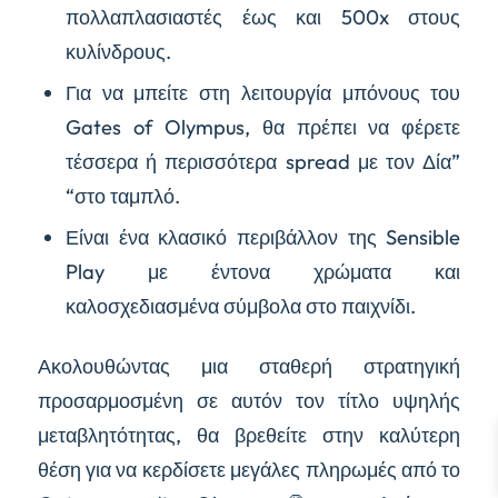
πολλαπλασιαστές έως και 500x στους
κυλίνδρους.
Για να μπείτε στη λειτουργία μπόνους του
Gates of Olympus, θα πρέπει να φέρετε
τέσσερα ή περισσότερα spread με τον Δία”
“στο ταμπλό.
Είναι ένα κλασικό περιβάλλον της Sensible
Play με έντονα χρώματα και
καλοσχεδιασμένα σύμβολα στο παιχνίδι.
Ακολουθώντας μια σταθερή στρατηγική
προσαρμοσμένη σε αυτόν τον τίτλο υψηλής
μεταβλητότητας, θα βρεθείτε στην καλύτερη
θέση για να κερδίσετε μεγάλες πληρωμές από το