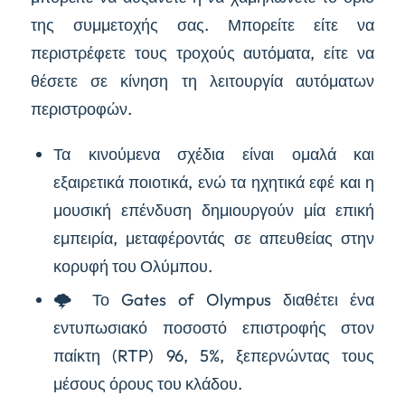
της συμμετοχής σας. Μπορείτε είτε να
περιστρέφετε τους τροχούς αυτόματα, είτε να
θέσετε σε κίνηση τη λειτουργία αυτόματων
περιστροφών.
Τα κινούμενα σχέδια είναι ομαλά και
εξαιρετικά ποιοτικά, ενώ τα ηχητικά εφέ και η
μουσική επένδυση δημιουργούν μία επική
εμπειρία, μεταφέροντάς σε απευθείας στην
κορυφή του Ολύμπου.
🌩 Το Gates of Olympus διαθέτει ένα
εντυπωσιακό ποσοστό επιστροφής στον
παίκτη (RTP) 96, 5%, ξεπερνώντας τους
μέσους όρους του κλάδου.